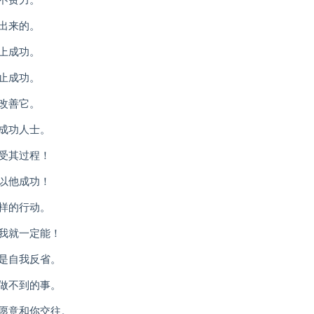
不费力。
出来的。
上成功。
止成功。
改善它。
成功人士。
受其过程！
以他成功！
样的行动。
我就一定能！
是自我反省。
做不到的事。
愿意和你交往。