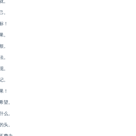
就。
己。
标！
果。
烦。
法。
现。
记。
果！
希望。
什么。
的头。