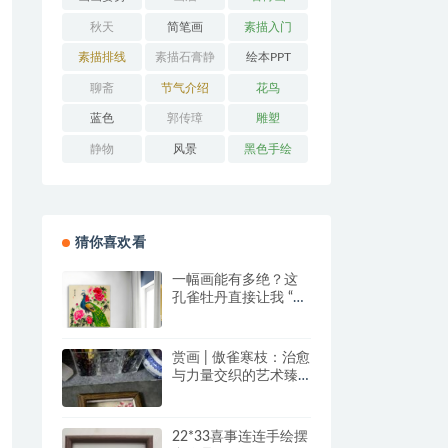
秋天
简笔画
素描入门
素描排线
素描石膏静
绘本PPT
物
聊斋
节气介绍
花鸟
蓝色
郭传璋
雕塑
静物
风景
黑色手绘
猜你喜欢看
一幅画能有多绝？这
孔雀牡丹直接让我 “哇
塞” 到想下单！
赏画 | 傲雀寒枝：治愈
与力量交织的艺术臻
品
22*33喜事连连手绘摆