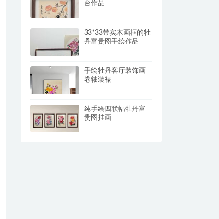
台作品
33*33带实木画框的牡
丹富贵图手绘作品
手绘牡丹客厅装饰画
卷轴装裱
纯手绘四联幅牡丹富
贵图挂画