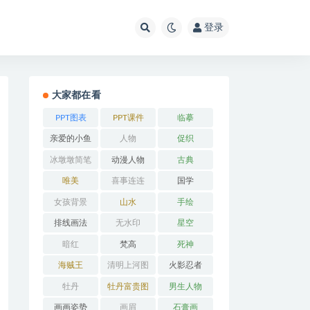
登录
大家都在看
PPT图表
PPT课件
临摹
亲爱的小鱼
人物
促织
冰墩墩简笔
动漫人物
古典
画
唯美
喜事连连
国学
女孩背景
山水
手绘
排线画法
无水印
星空
暗红
梵高
死神
海贼王
清明上河图
火影忍者
牡丹
牡丹富贵图
男生人物
画画姿势
画眉
石膏画