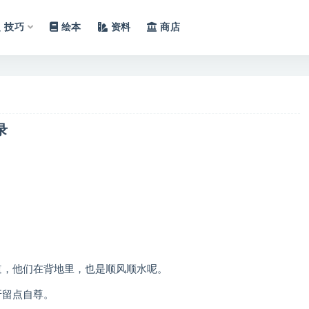
技巧
绘本
资料
商店
录
。
。
道，他们在背地里，也是顺风顺水呢。
牙留点自尊。