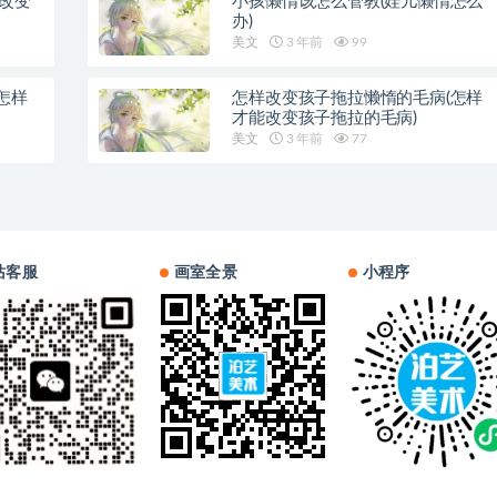
样改变
小孩懒惰该怎么管教(娃儿懒惰怎么
办)
美文
3 年前
99
怎样
怎样改变孩子拖拉懒惰的毛病(怎样
才能改变孩子拖拉的毛病)
美文
3 年前
77
站客服
画室全景
小程序