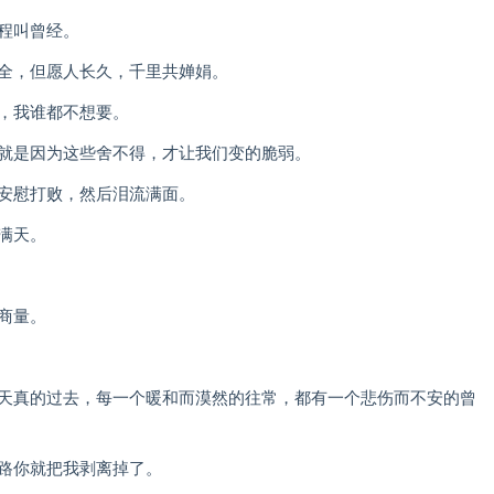
程叫曾经。
难全，但愿人长久，千里共婵娟。
你，我谁都不想要。
，就是因为这些舍不得，才让我们变的脆弱。
的安慰打败，然后泪流满面。
满天。
商量。
很天真的过去，每一个暖和而漠然的往常，都有一个悲伤而不安的曾
半路你就把我剥离掉了。