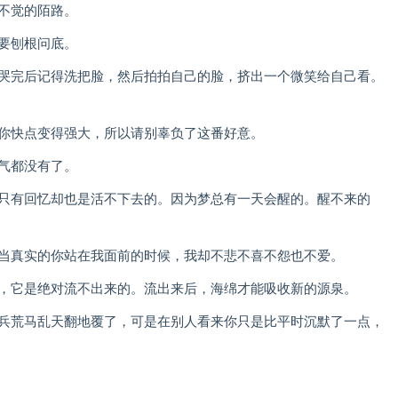
不觉的陌路。
要刨根问底。
是哭完后记得洗把脸，然后拍拍自己的脸，挤出一个微笑给自己看。
。
激你快点变得强大，所以请别辜负了这番好意。
气都没有了。
，只有回忆却也是活不下去的。因为梦总有一天会醒的。醒不来的
。当真实的你站在我面前的时候，我却不悲不喜不怨也不爱。
压，它是绝对流不出来的。流出来后，海绵才能吸收新的源泉。
经兵荒马乱天翻地覆了，可是在别人看来你只是比平时沉默了一点，