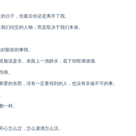
过的日子，但最后你还是离开了我。
是我们结交的人物；而是取决于我们本身。
。
做好眼前的事情。
扮笑脸说是非。表面上一池静水，底下却暗潮汹涌。
伤痕。
别挚爱的东西，没有一定要得到的人，也没有非做不可的事。
。
都一样。
么开心怎么过，怎么潇洒怎么活。