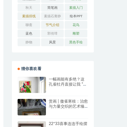
秋天
简笔画
素描入门
素描排线
素描石膏静
绘本PPT
物
聊斋
节气介绍
花鸟
蓝色
郭传璋
雕塑
静物
风景
黑色手绘
猜你喜欢看
一幅画能有多绝？这
孔雀牡丹直接让我 “哇
塞” 到想下单！
赏画 | 傲雀寒枝：治愈
与力量交织的艺术臻
品
22*33喜事连连手绘摆