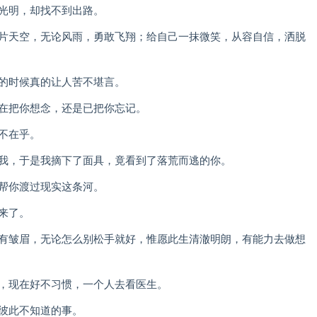
片光明，却找不到出路。
一片天空，无论风雨，勇敢飞翔；给自己一抹微笑，从容自信，洒脱
有的时候真的让人苦不堪言。
方在把你想念，还是已把你忘记。
不在乎。
开我，于是我摘下了面具，竟看到了落荒而逃的你。
能帮你渡过现实这条河。
来了。
酸有皱眉，无论怎么别松手就好，惟愿此生清澈明朗，有能力去做想
顾，现在好不习惯，一个人去看医生。
着彼此不知道的事。