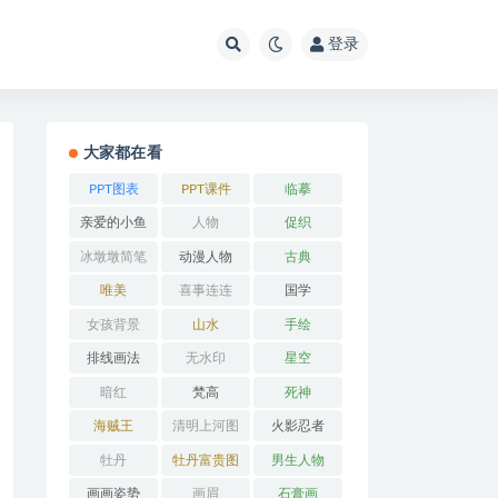
登录
大家都在看
PPT图表
PPT课件
临摹
亲爱的小鱼
人物
促织
冰墩墩简笔
动漫人物
古典
画
唯美
喜事连连
国学
女孩背景
山水
手绘
排线画法
无水印
星空
暗红
梵高
死神
海贼王
清明上河图
火影忍者
牡丹
牡丹富贵图
男生人物
画画姿势
画眉
石膏画