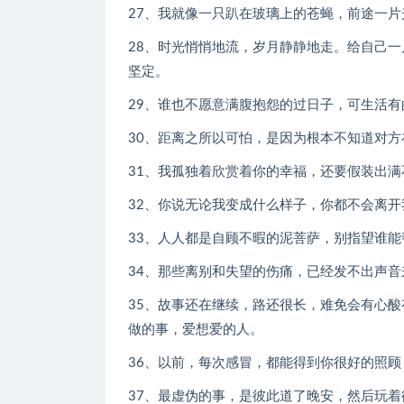
27、我就像一只趴在玻璃上的苍蝇，前途一
28、时光悄悄地流，岁月静静地走。给自己
坚定。
29、谁也不愿意满腹抱怨的过日子，可生活
30、距离之所以可怕，是因为根本不知道对
31、我孤独着欣赏着你的幸福，还要假装出满
32、你说无论我变成什么样子，你都不会离
33、人人都是自顾不暇的泥菩萨，别指望谁
34、那些离别和失望的伤痛，已经发不出声音
35、故事还在继续，路还很长，难免会有心
做的事，爱想爱的人。
36、以前，每次感冒，都能得到你很好的照
37、最虚伪的事，是彼此道了晚安，然后玩