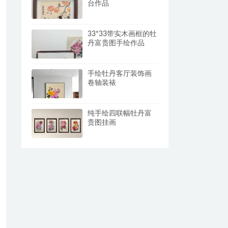
台作品
33*33带实木画框的牡
丹富贵图手绘作品
手绘牡丹客厅装饰画
卷轴装裱
纯手绘四联幅牡丹富
贵图挂画