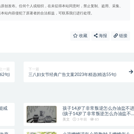
站原创发布。任何个人或组织，在未征得本站同意时，禁止复制、盗用、采集、
若本站内容侵犯了原著者的合法权益，可联系我们进行处理。
收藏
海报
链接
上一篇
下一篇
2句)
三八妇女节经典广告文案2023年精选(精选55句)
能戒
孩子14岁了非常叛逆怎么办油盐不
(孩子14岁了非常叛逆怎么办油盐不
近)
美文
3 年前
85