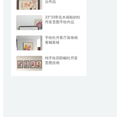
台作品
33*33带实木画框的牡
丹富贵图手绘作品
手绘牡丹客厅装饰画
卷轴装裱
纯手绘四联幅牡丹富
贵图挂画