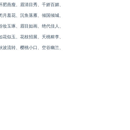
环肥燕瘦、眉清目秀、千娇百媚、
闭月羞花、沉鱼落雁、倾国倾城、
粉妆玉琢、眉目如画、绝代佳人、
如花似玉、花枝招展、夭桃秾李、
秋波流转、樱桃小口、空谷幽兰、