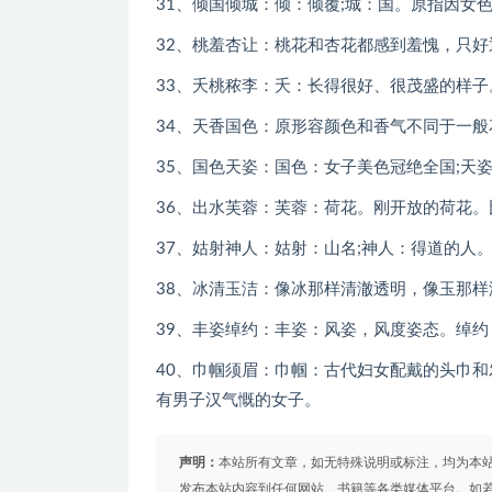
31、倾国倾城：倾：倾覆;城：国。原指因女
32、桃羞杏让：桃花和杏花都感到羞愧，只
33、夭桃秾李：夭：长得很好、很茂盛的样
34、天香国色：原形容颜色和香气不同于一
35、国色天姿：国色：女子美色冠绝全国;天
36、出水芙蓉：芙蓉：荷花。刚开放的荷花
37、姑射神人：姑射：山名;神人：得道的人
38、冰清玉洁：像冰那样清澈透明，像玉那
39、丰姿绰约：丰姿：风姿，风度姿态。绰约
40、巾帼须眉：巾帼：古代妇女配戴的头巾和
有男子汉气慨的女子。
声明：
本站所有文章，如无特殊说明或标注，均为本
发布本站内容到任何网站、书籍等各类媒体平台。如