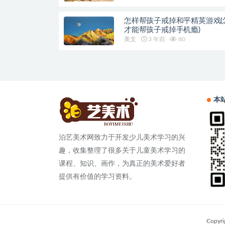
怎样帮孩子戒掉和平精英游戏(
才能帮孩子戒掉手机瘾)
美文
3 年前
80
本
泊艺美术网致力于开发少儿美术学习的兴
趣，收集整理了很多关于儿童美术学习的
课程、知识、画作，为真正的美术爱好者
提供有价值的学习资料。
Copyr