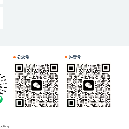
公众号
抖音号
33号-4