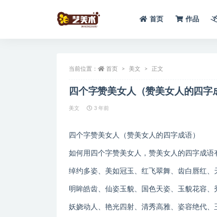
首页
作品
全部
当前位置：
首页
美文
正文
四个字赞美女人（赞美女人的四字
美文
3 年前
四个字赞美女人（赞美女人的四字成语）
如何用四个字赞美女人，赞美女人的四字成语
绰约多姿、美如冠玉、红飞翠舞、齿白唇红、
明眸皓齿、仙姿玉貌、国色天姿、玉貌花容、
妖娆动人、艳光四射、清秀高雅、姿容绝代、