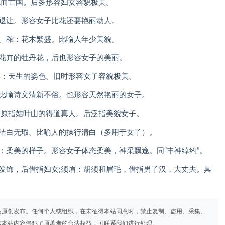
色而亡国。后多形容妇女容貌极美。
好退让。形容女子比花还要艳丽动人。
子。秾：花木繁盛。比喻人年少美貌。
般花卉的牡丹花，后也形容女子的美丽。
姿：天生的姿色。旧时形容女子容貌极美。
。比喻诗文清新不俗。也形容天然艳丽的女子。
。原指姑叶山的得道真人。后泛指美貌女子。
样洁白无瑕。比喻人的操行清白（多用于女子）。
：柔美的样子。形容女子体态柔美，神采飘逸。同“丰神绰约”。
发饰，后借指妇女;须眉：胡须和眉毛，借指男子汉，大丈夫。具
站原创发布。任何个人或组织，在未征得本站同意时，禁止复制、盗用、采集、
若本站内容侵犯了原著者的合法权益，可联系我们进行处理。