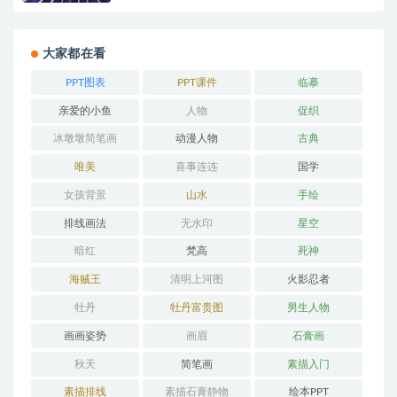
大家都在看
PPT图表
PPT课件
临摹
亲爱的小鱼
人物
促织
冰墩墩简笔画
动漫人物
古典
唯美
喜事连连
国学
女孩背景
山水
手绘
排线画法
无水印
星空
暗红
梵高
死神
海贼王
清明上河图
火影忍者
牡丹
牡丹富贵图
男生人物
画画姿势
画眉
石膏画
秋天
简笔画
素描入门
素描排线
素描石膏静物
绘本PPT