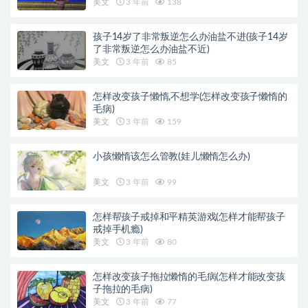
美文
3 年前
138
孩子14岁了非常叛逆怎么办油盐不进(孩子14岁
了非常叛逆怎么办油盐不近)
美文
3 年前
85
怎样改变孩子懒惰,不想学(怎样改变孩子懒惰的
毛病)
美文
3 年前
159
小孩懒惰该怎么管教(娃儿懒惰怎么办)
美文
3 年前
99
怎样帮孩子戒掉和平精英游戏(怎样才能帮孩子
戒掉手机瘾)
美文
3 年前
80
怎样改变孩子拖拉懒惰的毛病(怎样才能改变孩
子拖拉的毛病)
美文
3 年前
77