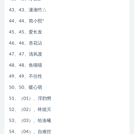
43、43、潇湘竹△
44、44、简小熙*
45、45、爱长发
46、46、杏花沾
47、47、清风渡
48、48、鱼喵喵
49、49、不任性
50、50、暖心萌
51、（01）、浮韵惘
52、（02）、终熄灭
53、（03）、给洛曦
54、（04）、自难控