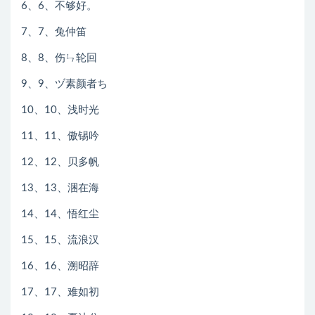
6、6、不够好。
7、7、兔仲笛
8、8、伤ㄣ轮回
9、9、ヅ素颜者ち
10、10、浅时光
11、11、傲锡吟
12、12、贝多帆
13、13、涃在海
14、14、悟红尘
15、15、流浪汉
16、16、溯昭辞
17、17、难如初