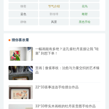
聊斋
节气介绍
花鸟
蓝色
郭传璋
雕塑
静物
风景
黑色手绘
猜你喜欢看
一幅画能有多绝？这孔雀牡丹直接让我 “哇
塞” 到想下单！
赏画 | 傲雀寒枝：治愈与力量交织的艺术臻
品
22*33喜事连连手绘摆台作品
33*33带实木画框的牡丹富贵图手绘作品