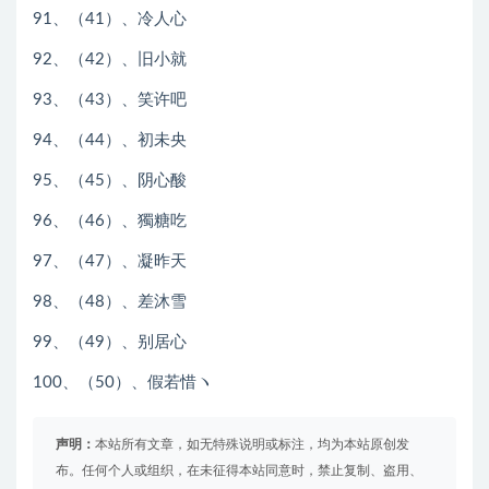
91、（41）、冷人心
92、（42）、旧小就
93、（43）、笑许吧
94、（44）、初未央
95、（45）、阴心酸
96、（46）、獨糖吃
97、（47）、凝昨天
98、（48）、差沐雪
99、（49）、别居心
100、（50）、假若惜ヽ
声明：
本站所有文章，如无特殊说明或标注，均为本站原创发
布。任何个人或组织，在未征得本站同意时，禁止复制、盗用、