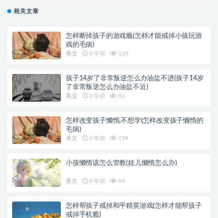
相关文章
怎样断掉孩子的游戏瘾(怎样才能戒掉小孩玩游
戏的毛病)
美文
3 年前
138
孩子14岁了非常叛逆怎么办油盐不进(孩子14岁
了非常叛逆怎么办油盐不近)
美文
3 年前
86
怎样改变孩子懒惰,不想学(怎样改变孩子懒惰的
毛病)
美文
3 年前
159
小孩懒惰该怎么管教(娃儿懒惰怎么办)
美文
3 年前
99
怎样帮孩子戒掉和平精英游戏(怎样才能帮孩子
戒掉手机瘾)