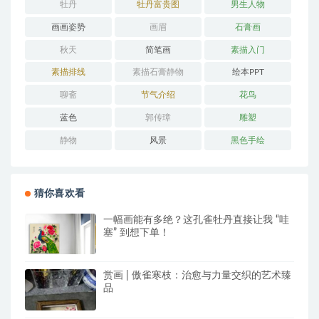
牡丹
牡丹富贵图
男生人物
画画姿势
画眉
石膏画
秋天
简笔画
素描入门
素描排线
素描石膏静物
绘本PPT
聊斋
节气介绍
花鸟
蓝色
郭传璋
雕塑
静物
风景
黑色手绘
猜你喜欢看
一幅画能有多绝？这孔雀牡丹直接让我 “哇
塞” 到想下单！
赏画 | 傲雀寒枝：治愈与力量交织的艺术臻
品