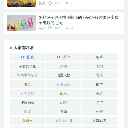
美文
3 年前
80
怎样改变孩子拖拉懒惰的毛病(怎样才能改变孩
子拖拉的毛病)
美文
3 年前
77
大家都在看
PPT图表
PPT课件
临摹
亲爱的小鱼
人物
促织
冰墩墩简笔画
动漫人物
古典
唯美
喜事连连
国学
女孩背景
山水
手绘
排线画法
无水印
星空
暗红
梵高
死神
海贼王
清明上河图
火影忍者