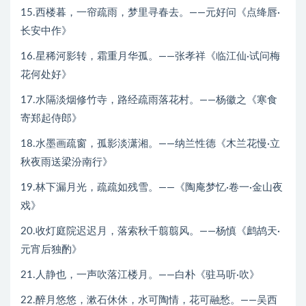
15.西楼暮，一帘疏雨，梦里寻春去。——元好问《点绛唇·
长安中作》
16.星稀河影转，霜重月华孤。——张孝祥《临江仙·试问梅
花何处好》
17.水隔淡烟修竹寺，路经疏雨落花村。——杨徽之《寒食
寄郑起侍郎》
18.水墨画疏窗，孤影淡潇湘。——纳兰性德《木兰花慢·立
秋夜雨送梁汾南行》
19.林下漏月光，疏疏如残雪。——《陶庵梦忆·卷一·金山夜
戏》
20.收灯庭院迟迟月，落索秋千翦翦风。——杨慎《鹧鸪天·
元宵后独酌》
21.人静也，一声吹落江楼月。——白朴《驻马听·吹》
22.醉月悠悠，漱石休休，水可陶情，花可融愁。——吴西