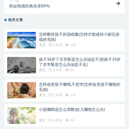
下一篇
简短情感经典语录89句
相关文章
怎样断掉孩子的游戏瘾(怎样才能戒掉小孩玩游
戏的毛病)
美文
3 年前
138
孩子14岁了非常叛逆怎么办油盐不进(孩子14岁
了非常叛逆怎么办油盐不近)
美文
3 年前
86
怎样改变孩子懒惰,不想学(怎样改变孩子懒惰的
毛病)
美文
3 年前
159
小孩懒惰该怎么管教(娃儿懒惰怎么办)
美文
3 年前
99