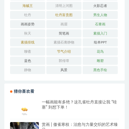
海贼王
清明上河图
火影忍者
牡丹
牡丹富贵图
男生人物
画画姿势
画眉
石膏画
秋天
简笔画
素描入门
素描排线
素描石膏静物
绘本PPT
聊斋
节气介绍
花鸟
蓝色
郭传璋
雕塑
静物
风景
黑色手绘
猜你喜欢看
一幅画能有多绝？这孔雀牡丹直接让我 “哇
塞” 到想下单！
赏画 | 傲雀寒枝：治愈与力量交织的艺术臻