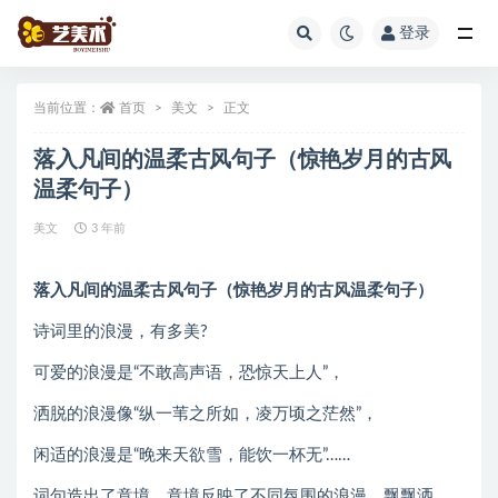
登录
全部
当前位置：
首页
美文
正文
落入凡间的温柔古风句子（惊艳岁月的古风
温柔句子）
美文
3 年前
落入凡间的温柔古风句子（惊艳岁月的古风温柔句子）
诗词里的浪漫，有多美?
可爱的浪漫是“不敢高声语，恐惊天上人”，
洒脱的浪漫像“纵一苇之所如，凌万顷之茫然”，
闲适的浪漫是“晚来天欲雪，能饮一杯无”……
词句造出了意境，意境反映了不同氛围的浪漫，飘飘洒