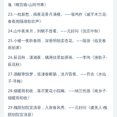
逸《蟾宫曲·山间书事》
23.一枕新愁，残夜花香月满楼。——项鸿祚《减字木兰花·
春夜闻隔墙歌吹声》
24.山中夜来月，到晓不曾看。——元好问《倪庄中秋》
25.小楼一夜听春雨，深巷明朝卖杏花。——陆游《临安春
雨初霁》
26.荻花秋，潇湘夜，橘洲佳景如屏画。——李珣《渔歌子·
荻花秋》
27.酒醒寒惊梦，笛凄春断肠，淡月昏黄。——乔吉《水仙
子·寻梅》
28.烟暖雨初收，落尽繁花小院幽。——纳兰性德《南乡子·
烟暖雨初收》
29.槐阴别院宜清昼，入座春风秀。——元好问《虞美人·槐
阴别院宜清昼》