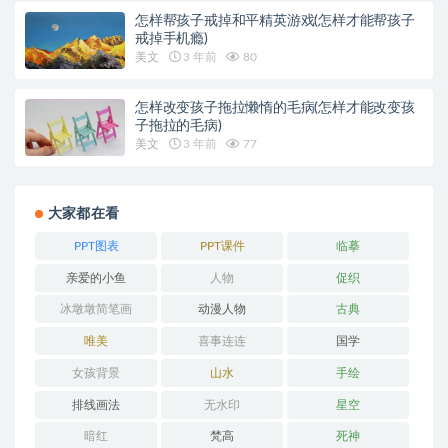
怎样帮孩子戒掉和平精英游戏(怎样才能帮孩子
戒掉手机瘾)
美文
3 年前
80
怎样改变孩子拖拉懒惰的毛病(怎样才能改变孩
子拖拉的毛病)
美文
3 年前
77
大家都在看
PPT图表
PPT课件
临摹
亲爱的小鱼
人物
促织
冰墩墩简笔画
动漫人物
古典
唯美
喜事连连
国学
女孩背景
山水
手绘
排线画法
无水印
星空
暗红
梵高
死神