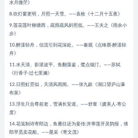
水月微茫》
8.吹灯窗更明，月照一天雪。——袁枚《十二月十五夜》
9.莲花莲叶柳塘西，疏雨疏风斜照低。——王夫之《雨余小
步》
10.醉漾轻舟，信流引到花深处。——秦观《点绛唇·醉漾轻
舟》
11.水天清、影湛波平。鱼翻藻鉴，鹭点烟汀。——苏轼
《行香子·过七里濑》
12.日照虹霓似，天清风雨闻。——张九龄《湖口望庐山瀑
布泉》
13.浮生只合尊前老，雪满长安道。——舒亶《虞美人·寄公
度》
14.花笺制诗寄郎边，鱼雁往还为妾传;并蒂莲开灵鹊报，倩
郎早觅卖花船。——晁采《寄文茂》