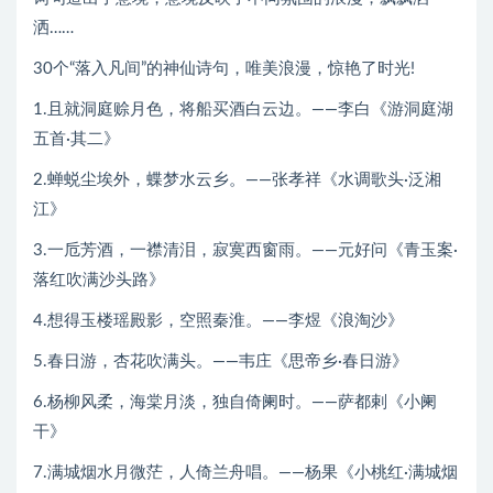
洒……
30个“落入凡间”的神仙诗句，唯美浪漫，惊艳了时光!
1.且就洞庭赊月色，将船买酒白云边。——李白《游洞庭湖
五首·其二》
2.蝉蜕尘埃外，蝶梦水云乡。——张孝祥《水调歌头·泛湘
江》
3.一卮芳酒，一襟清泪，寂寞西窗雨。——元好问《青玉案·
落红吹满沙头路》
4.想得玉楼瑶殿影，空照秦淮。——李煜《浪淘沙》
5.春日游，杏花吹满头。——韦庄《思帝乡·春日游》
6.杨柳风柔，海棠月淡，独自倚阑时。——萨都剌《小阑
干》
7.满城烟水月微茫，人倚兰舟唱。——杨果《小桃红·满城烟