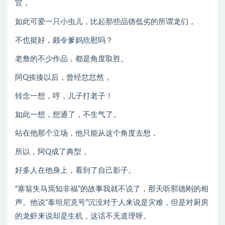
官，
如此可爱一只小虫儿，比起那些品德低劣的所谓龙们，
不也挺好，颇令爹妈欣慰吗？
老詹的不少作品，都是角度取胜。
阿Q挨揍以后，曾经忿忿然，
转念一想，哼，儿子打老子！
如此一想，想通了，不生气了。
站在他那个立场，他只能从这个角度去想，
所以，阿Q成了典型，
好多人在他身上，看到了自己影子。
“塞翁失马焉知非福”的故事我就不说了，那天听郭德刚的相
声。他说“泰坦尼克号”沉没对于人来说是灾难，但是对厨房
的龙虾来说却是生机，这话不无道理呀。