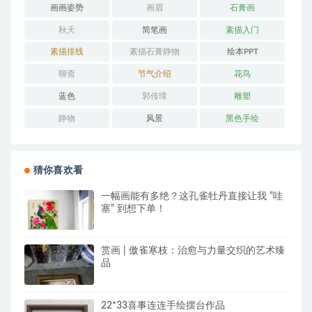
画画姿势
画眉
石膏画
秋天
简笔画
素描入门
素描排线
素描石膏静物
绘本PPT
聊斋
节气介绍
花鸟
蓝色
郭传璋
雕塑
静物
风景
黑色手绘
猜你喜欢看
一幅画能有多绝？这孔雀牡丹直接让我 “哇
塞” 到想下单！
赏画 | 傲雀寒枝：治愈与力量交织的艺术臻
品
22*33喜事连连手绘摆台作品