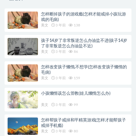
怎样断掉孩子的游戏瘾(怎样才能戒掉小孩玩游
戏的毛病)
美文
3 年前
138
孩子14岁了非常叛逆怎么办油盐不进(孩子14岁
了非常叛逆怎么办油盐不近)
美文
3 年前
86
怎样改变孩子懒惰,不想学(怎样改变孩子懒惰的
毛病)
美文
3 年前
159
小孩懒惰该怎么管教(娃儿懒惰怎么办)
美文
3 年前
99
怎样帮孩子戒掉和平精英游戏(怎样才能帮孩子
戒掉手机瘾)
美文
3 年前
80