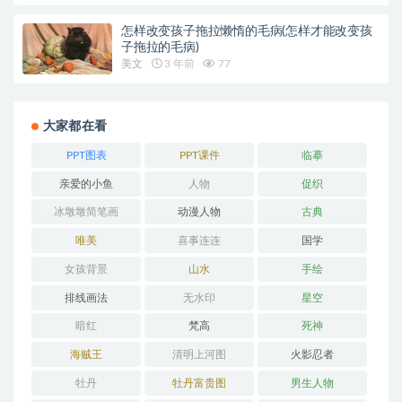
怎样改变孩子拖拉懒惰的毛病(怎样才能改变孩
子拖拉的毛病)
美文
3 年前
77
大家都在看
PPT图表
PPT课件
临摹
亲爱的小鱼
人物
促织
冰墩墩简笔画
动漫人物
古典
唯美
喜事连连
国学
女孩背景
山水
手绘
排线画法
无水印
星空
暗红
梵高
死神
海贼王
清明上河图
火影忍者
牡丹
牡丹富贵图
男生人物