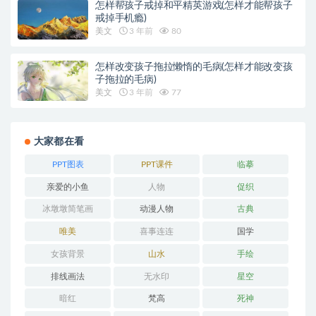
怎样帮孩子戒掉和平精英游戏(怎样才能帮孩子
戒掉手机瘾)
美文
3 年前
80
怎样改变孩子拖拉懒惰的毛病(怎样才能改变孩
子拖拉的毛病)
美文
3 年前
77
大家都在看
PPT图表
PPT课件
临摹
亲爱的小鱼
人物
促织
冰墩墩简笔画
动漫人物
古典
唯美
喜事连连
国学
女孩背景
山水
手绘
排线画法
无水印
星空
暗红
梵高
死神