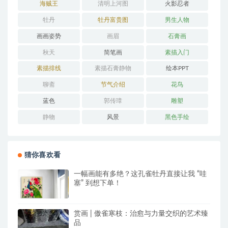
海贼王
清明上河图
火影忍者
牡丹
牡丹富贵图
男生人物
画画姿势
画眉
石膏画
秋天
简笔画
素描入门
素描排线
素描石膏静物
绘本PPT
聊斋
节气介绍
花鸟
蓝色
郭传璋
雕塑
静物
风景
黑色手绘
猜你喜欢看
一幅画能有多绝？这孔雀牡丹直接让我 “哇
塞” 到想下单！
赏画 | 傲雀寒枝：治愈与力量交织的艺术臻
品