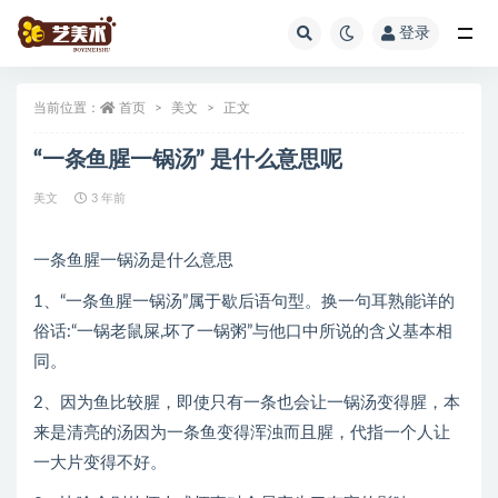
登录
全部
当前位置：
首页
美文
正文
“一条鱼腥一锅汤” 是什么意思呢
美文
3 年前
一条鱼腥一锅汤是什么意思
1、“一条鱼腥一锅汤”属于歇后语句型。换一句耳熟能详的
俗话:“一锅老鼠屎,坏了一锅粥”与他口中所说的含义基本相
同。
2、因为鱼比较腥，即使只有一条也会让一锅汤变得腥，本
来是清亮的汤因为一条鱼变得浑浊而且腥，代指一个人让
一大片变得不好。