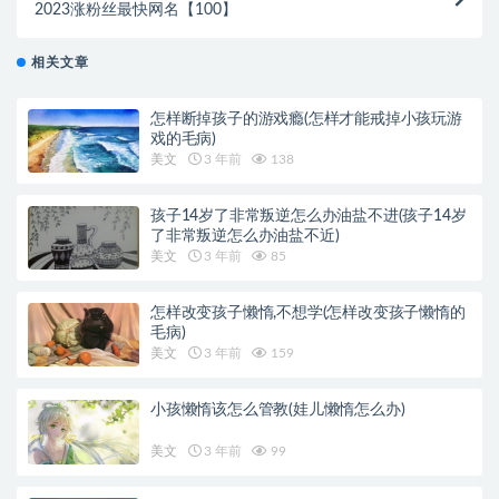
2023涨粉丝最快网名【100】
相关文章
怎样断掉孩子的游戏瘾(怎样才能戒掉小孩玩游
戏的毛病)
美文
3 年前
138
孩子14岁了非常叛逆怎么办油盐不进(孩子14岁
了非常叛逆怎么办油盐不近)
美文
3 年前
85
怎样改变孩子懒惰,不想学(怎样改变孩子懒惰的
毛病)
美文
3 年前
159
小孩懒惰该怎么管教(娃儿懒惰怎么办)
美文
3 年前
99