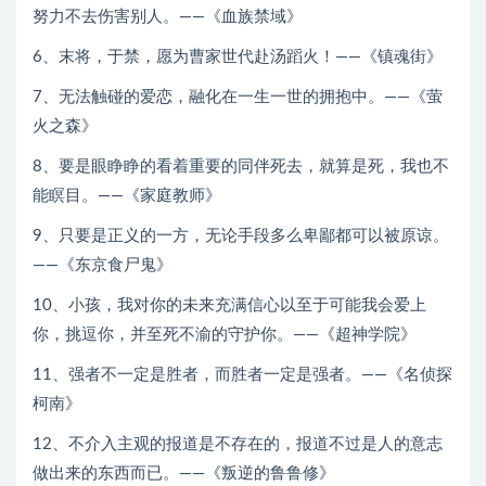
努力不去伤害别人。——《血族禁域》
6、末将，于禁，愿为曹家世代赴汤蹈火！——《镇魂街》
7、无法触碰的爱恋，融化在一生一世的拥抱中。——《萤
火之森》
8、要是眼睁睁的看着重要的同伴死去，就算是死，我也不
能瞑目。——《家庭教师》
9、只要是正义的一方，无论手段多么卑鄙都可以被原谅。
——《东京食尸鬼》
10、小孩，我对你的未来充满信心以至于可能我会爱上
你，挑逗你，并至死不渝的守护你。——《超神学院》
11、强者不一定是胜者，而胜者一定是强者。——《名侦探
柯南》
12、不介入主观的报道是不存在的，报道不过是人的意志
做出来的东西而已。——《叛逆的鲁鲁修》