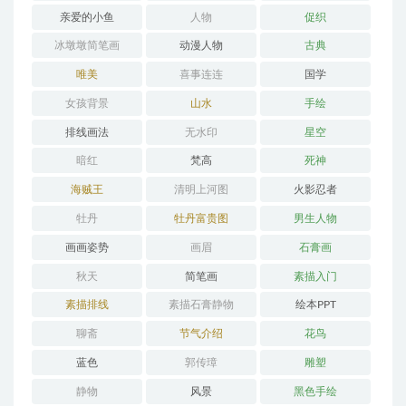
亲爱的小鱼
人物
促织
冰墩墩简笔画
动漫人物
古典
唯美
喜事连连
国学
女孩背景
山水
手绘
排线画法
无水印
星空
暗红
梵高
死神
海贼王
清明上河图
火影忍者
牡丹
牡丹富贵图
男生人物
画画姿势
画眉
石膏画
秋天
简笔画
素描入门
素描排线
素描石膏静物
绘本PPT
聊斋
节气介绍
花鸟
蓝色
郭传璋
雕塑
静物
风景
黑色手绘