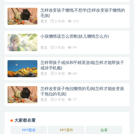
怎样改变孩子懒惰,不想学(怎样改变孩子懒惰的
毛病)
美文
3 年前
159
小孩懒惰该怎么管教(娃儿懒惰怎么办)
美文
3 年前
99
怎样帮孩子戒掉和平精英游戏(怎样才能帮孩子
戒掉手机瘾)
美文
3 年前
80
怎样改变孩子拖拉懒惰的毛病(怎样才能改变孩
子拖拉的毛病)
美文
3 年前
77
大家都在看
PPT图表
PPT课件
临摹