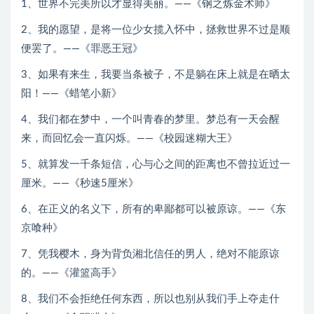
1、世界不完美所以才显得美丽。——《钢之炼金术师》
2、我的愿望，是将一位少女揽入怀中，拯救世界不过是顺
便罢了。——《罪恶王冠》
3、如果有来生，我要当条被子，不是躺在床上就是在晒太
阳！——《蜡笔小新》
4、我们都在梦中，一个叫青春的梦里。梦总有一天会醒
来，而回忆会一直闪烁。——《校园迷糊大王》
5、就算发一千条短信，心与心之间的距离也不曾拉近过一
厘米。——《秒速5厘米》
6、在正义的名义下，所有的卑鄙都可以被原谅。——《东
京喰种》
7、凭我樱木，身为背负湘北信任的男人，绝对不能原谅
的。——《灌篮高手》
8、我们不会拒绝任何东西，所以也别从我们手上夺走什