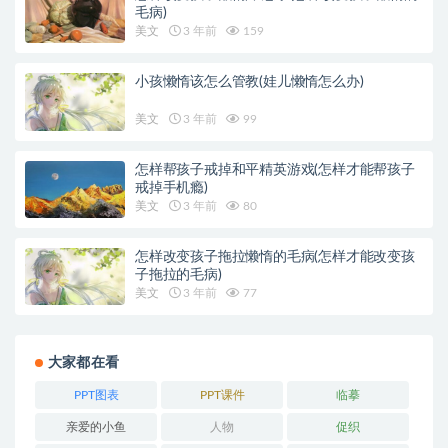
毛病)
美文
3 年前
159
小孩懒惰该怎么管教(娃儿懒惰怎么办)
美文
3 年前
99
怎样帮孩子戒掉和平精英游戏(怎样才能帮孩子
戒掉手机瘾)
美文
3 年前
80
怎样改变孩子拖拉懒惰的毛病(怎样才能改变孩
子拖拉的毛病)
美文
3 年前
77
大家都在看
PPT图表
PPT课件
临摹
亲爱的小鱼
人物
促织