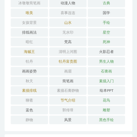
冰墩墩简笔画
动漫人物
古典
唯美
喜事连连
国学
女孩背景
山水
手绘
排线画法
无水印
星空
暗红
梵高
死神
海贼王
清明上河图
火影忍者
牡丹
牡丹富贵图
男生人物
画画姿势
画眉
石膏画
秋天
简笔画
素描入门
素描排线
素描石膏静物
绘本PPT
聊斋
节气介绍
花鸟
蓝色
郭传璋
雕塑
静物
风景
黑色手绘