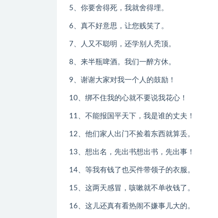
5、你要舍得死，我就舍得埋。
6、真不好意思，让您贱笑了。
7、人又不聪明，还学别人秃顶。
8、来半瓶啤酒。我们一醉方休。
9、谢谢大家对我一个人的鼓励！
10、绑不住我的心就不要说我花心！
11、不能报国平天下，我是谁的丈夫！
12、他们家人出门不捡着东西就算丢。
13、想出名，先出书想出书，先出事！
14、等我有钱了也买件带领子的衣服。
15、这两天感冒，咳嗽就不单收钱了。
16、这儿还真有看热闹不嫌事儿大的。