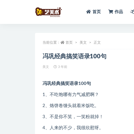
首页
作品
全部
当前位置：
首页
美文
正文
冯巩经典搞笑语录100句
美文
3 年前
冯巩经典搞笑语录100句
1、不吃饱哪有力气减肥啊？
2、烙饼卷馒头就着米饭吃。
3、不是你不笑，一笑粉就掉！
4、人来的不少，我很欣慰呀。