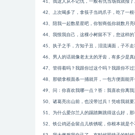
41、我这人从不记仇，一般有仇当场我就报了
42、上次喝多了，拿筷子当鸡爪子，吃了一根
43、陪我一起数星星吧，你智商低你就数月亮
44、我恨我自己，这棵小树留不下，您这样的
45、执子之手，方知子丑，泪流满面，子不走
46、男人的话就像老太太的牙齿，有多少是真
47、管得着吗？我跟你过这个吗？我跟你不过
48、那锁拿根面条一捅就开，一包方便面能开
49、问：你喜欢我哪一点？答：我喜欢你离我
50、诸葛亮出山前，也没带过兵！凭啥我就要
51、为什么爱尔兰人的踢踏舞跳得这么好，那
52、铁公鸡还会留点儿铁锈呢，你根本就是个