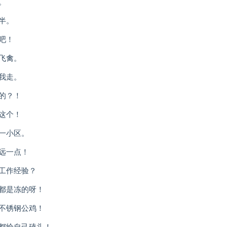
。
半。
吧！
飞禽。
我走。
的？！
这个！
一小区。
远一点！
工作经验？
都是冻的呀！
不锈钢公鸡！