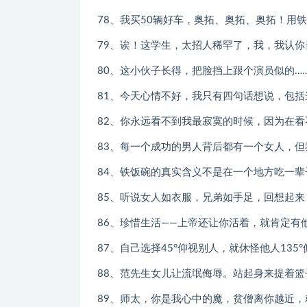
78、我买50辆好车，奥拓、奥拓、奥拓！用
79、诶！这学生，太招人稀罕了，我，我认
80、这小伙子长得，把脸挡上跟个演员似的…
81、今天心情不好，我只有四句话想说，包
82、你永远看不到我最寂寞的时候，因为在
83、每一个成功的男人背后都有一个女人，
84、铁饭碗的真实含义不是在一个地方吃一
85、听说女人如衣服，兄弟如手足，回想起
86、珍惜生活——上帝还让你活着，就肯定有
87、自己选择45°仰视别人，就休怪他人135
88、范先生女儿让流氓侮辱。站起身来提着
89、师太，你是我心中的魔，贫僧离你越近，