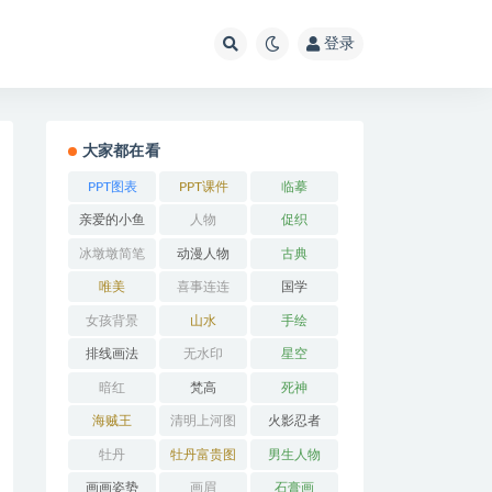
登录
大家都在看
PPT图表
PPT课件
临摹
亲爱的小鱼
人物
促织
冰墩墩简笔
动漫人物
古典
画
唯美
喜事连连
国学
女孩背景
山水
手绘
排线画法
无水印
星空
暗红
梵高
死神
海贼王
清明上河图
火影忍者
牡丹
牡丹富贵图
男生人物
画画姿势
画眉
石膏画