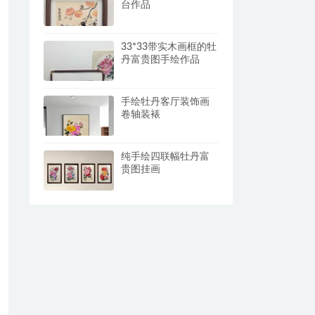
台作品
33*33带实木画框的牡
丹富贵图手绘作品
手绘牡丹客厅装饰画
卷轴装裱
纯手绘四联幅牡丹富
贵图挂画