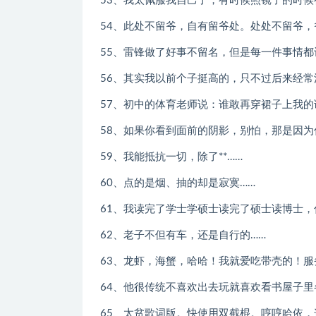
53、我太佩服我自己了，有时候照镜子的时候
54、此处不留爷，自有留爷处。处处不留爷，
55、雷锋做了好事不留名，但是每一件事情都
56、其实我以前个子挺高的，只不过后来经
57、初中的体育老师说：谁敢再穿裙子上我
58、如果你看到面前的阴影，别怕，那是因
59、我能抵抗一切，除了**……
60、点的是烟、抽的却是寂寞……
61、我读完了学士学硕士读完了硕士读博士
62、老子不但有车，还是自行的……
63、龙虾，海蟹，哈哈！我就爱吃带壳的！
64、他很传统不喜欢出去玩就喜欢看书屋子
65、太贫歌词版。快使用双截棍。哼哼哈依