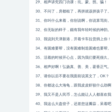
29、相声讲究四门功课：坑。蒙。拐。骗！
30、不问了，房都租了，再拼就该拼孩子了。
31、你叫什么来着，你别说啊，你说算骂街。
32、你无耻的样子，颇有我年轻时候的神韵。
33、我说到天津新港，开着卡车拉货捎上你！
34、有困难要帮，没有困难制造困难也要帮。
35、活着的时候开心点，因为我们要死很久。
36、相声好啊！弘扬真、善、美，藿香正气。
37、请你以后不要在我面前说英文了，OK？
38、你都这么大海龟，跟我皮皮虾较什么劲啊
39、我又不是人民币，怎么能让人人都喜欢我
40、我这么大盘饺子，还差您这瓣蒜，呆着吧