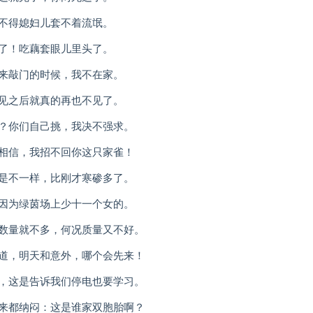
舍不得媳妇儿套不着流氓。
牙了！吃藕套眼儿里头了。
福来敲门的时候，我不在家。
再见之后就真的再也不见了。
啊？你们自己挑，我决不强求。
不相信，我招不回你这只家雀！
就是不一样，比刚才寒碜多了。
就因为绿茵场上少十一个女的。
来数量就不多，何况质量又不好。
知道，明天和意外，哪个会先来！
书，这是告诉我们停电也要学习。
过来都纳闷：这是谁家双胞胎啊？