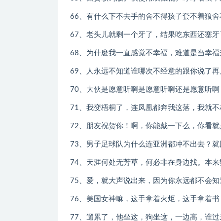
66、有什么下不去手的舍不得孩子套不着狼
67、老头儿就剩一个牙了，结果吃东西还塞
68、为什麽我一直感觉不幸福，难道是当幸
69、人永远不知道谁哪次不经意的跟你说了
70、大伙是愿意听啊是愿意听啊还是愿意听
71、我变梧桐了，连凤凰都奔我这落，我就
72、朋友祝贺你！啊，你能戴一下么，你看
73、男子足球队为什么连亚洲都冲不出去？
74、天涯何处无芳草，何必非在身边找。本
75、爱，就大声说出来，因为你永远都不会
76、美国女神嘛，这手拿着火炬，这手拿着
77、遛累了，他坐这，狗坐这，一边高，谁