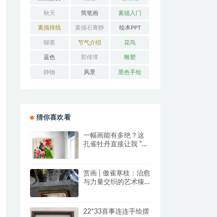
秋天
简笔画
素描入门
素描排线
素描石膏静
绘本PPT
物
聊斋
节气介绍
花鸟
蓝色
郭传璋
雕塑
静物
风景
黑色手绘
猜你喜欢看
一幅画能有多绝？这
孔雀牡丹直接让我 “哇
塞” 到想下单！
赏画 | 傲雀寒枝：治愈
与力量交织的艺术臻
品
22*33喜事连连手绘摆