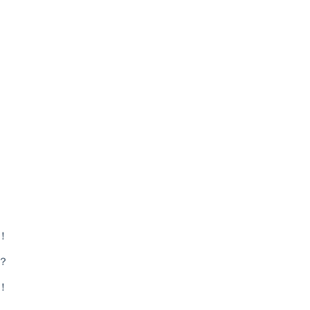
！
？
！