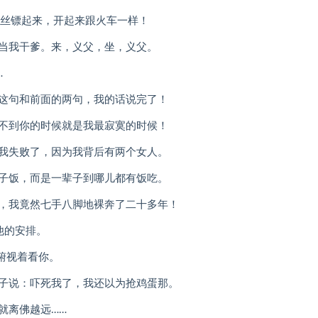
铁丝镖起来，开起来跟火车一样！
你当我干爹。来，义父，坐，义父。
…
括这句和前面的两句，我的话说完了！
看不到你的时候就是我最寂寞的时候！
但我失败了，因为我背后有两个女人。
辈子饭，而是一辈子到哪儿都有饭吃。
来，我竟然七手八脚地裸奔了二十多年！
他的安排。
°俯视着看你。
篮子说：吓死我了，我还以为抢鸡蛋那。
就离佛越远……