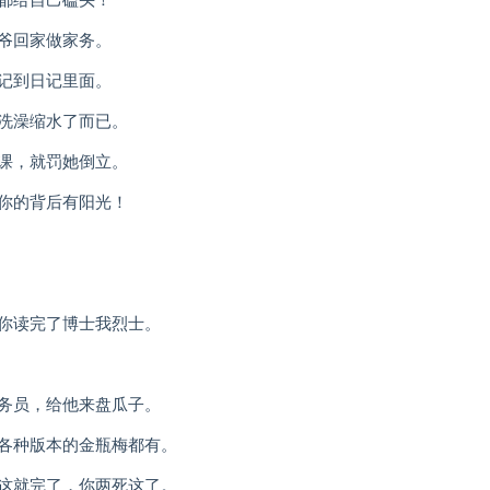
都给自己磕头！
爷回家做家务。
记到日记里面。
常洗澡缩水了而已。
的课，就罚她倒立。
为你的背后有阳光！
，你读完了博士我烈士。
服务员，给他来盘瓜子。
里各种版本的金瓶梅都有。
，这就完了，你两死这了。