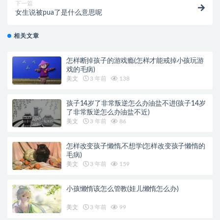
下一篇
女生说被pua了是什么意思呢
相关文章
怎样断掉孩子的游戏瘾(怎样才能戒掉小孩玩游
戏的毛病)
美文
3 年前
138
孩子14岁了非常叛逆怎么办油盐不进(孩子14岁
了非常叛逆怎么办油盐不近)
美文
3 年前
86
怎样改变孩子懒惰,不想学(怎样改变孩子懒惰的
毛病)
美文
3 年前
159
小孩懒惰该怎么管教(娃儿懒惰怎么办)
美文
3 年前
99