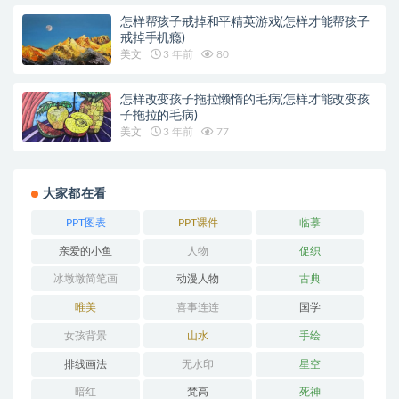
怎样帮孩子戒掉和平精英游戏(怎样才能帮孩子
戒掉手机瘾)
美文
3 年前
80
怎样改变孩子拖拉懒惰的毛病(怎样才能改变孩
子拖拉的毛病)
美文
3 年前
77
大家都在看
PPT图表
PPT课件
临摹
亲爱的小鱼
人物
促织
冰墩墩简笔画
动漫人物
古典
唯美
喜事连连
国学
女孩背景
山水
手绘
排线画法
无水印
星空
暗红
梵高
死神