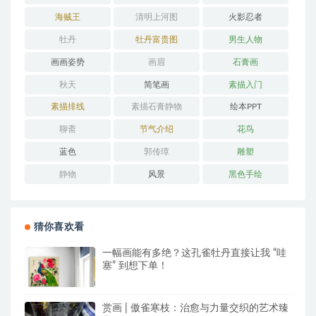
海贼王
清明上河图
火影忍者
牡丹
牡丹富贵图
男生人物
画画姿势
画眉
石膏画
秋天
简笔画
素描入门
素描排线
素描石膏静物
绘本PPT
聊斋
节气介绍
花鸟
蓝色
郭传璋
雕塑
静物
风景
黑色手绘
猜你喜欢看
一幅画能有多绝？这孔雀牡丹直接让我 “哇
塞” 到想下单！
赏画 | 傲雀寒枝：治愈与力量交织的艺术臻