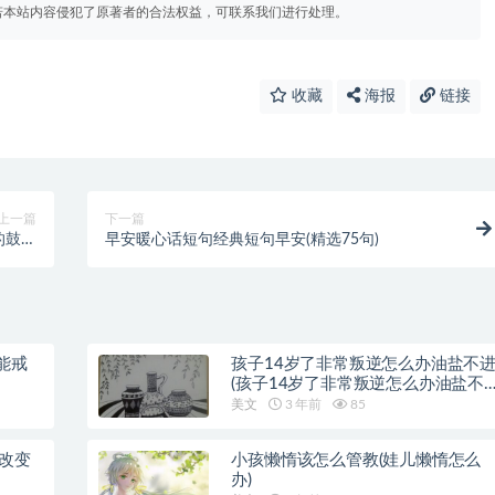
若本站内容侵犯了原著者的合法权益，可联系我们进行处理。
收藏
海报
链接
上一篇
下一篇
的鼓励
早安暖心话短句经典短句早安(精选75句)
句）
能戒
孩子14岁了非常叛逆怎么办油盐不
(孩子14岁了非常叛逆怎么办油盐不
近)
美文
3 年前
85
样改变
小孩懒惰该怎么管教(娃儿懒惰怎么
办)