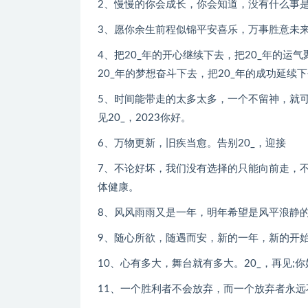
2、慢慢的你会成长，你会知道，没有什么事
3、愿你余生前程似锦平安喜乐，万事胜意未来可
4、把20_年的开心继续下去，把20_年的运
20_年的梦想奋斗下去，把20_年的成功延续
5、时间能带走的太多太多，一个不留神，就
见20_，2023你好。
6、万物更新，旧疾当愈。告别20_，迎接
7、不论好坏，我们没有选择的只能向前走，
体健康。
8、风风雨雨又是一年，明年希望是风平浪静的一
9、随心所欲，随遇而安，新的一年，新的开
10、心有多大，舞台就有多大。20_，再见;你
11、一个胜利者不会放弃，而一个放弃者永远不会