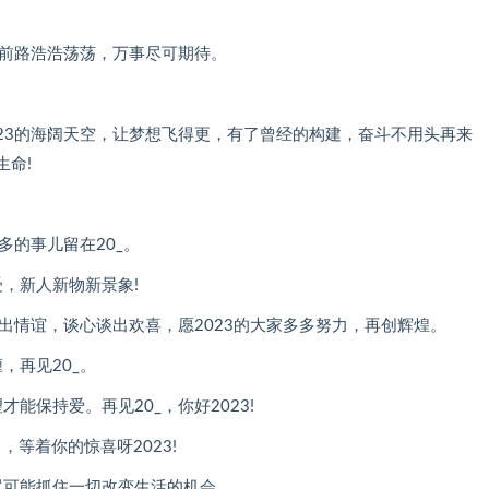
垫，前路浩浩荡荡，万事尽可期待。
2023的海阔天空，让梦想飞得更，有了曾经的构建，奋斗不用头再来
生命!
多的事儿留在20_。
，新人新物新景象!
喝出情谊，谈心谈出欢喜，愿2023的大家多多努力，再创辉煌。
，再见20_。
能保持爱。再见20_，你好2023!
，等着你的惊喜呀2023!
尽可能抓住一切改变生活的机会。