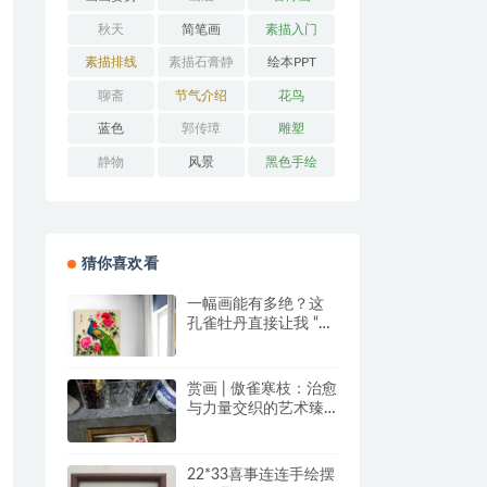
秋天
简笔画
素描入门
素描排线
素描石膏静
绘本PPT
物
聊斋
节气介绍
花鸟
蓝色
郭传璋
雕塑
静物
风景
黑色手绘
猜你喜欢看
一幅画能有多绝？这
孔雀牡丹直接让我 “哇
塞” 到想下单！
赏画 | 傲雀寒枝：治愈
与力量交织的艺术臻
品
22*33喜事连连手绘摆