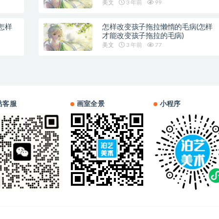
美文
3 年前
99
怎样
怎样改变孩子拖拉懒惰的毛病(怎样
才能改变孩子拖拉的毛病)
美文
3 年前
77
站客服
画室全景
小程序