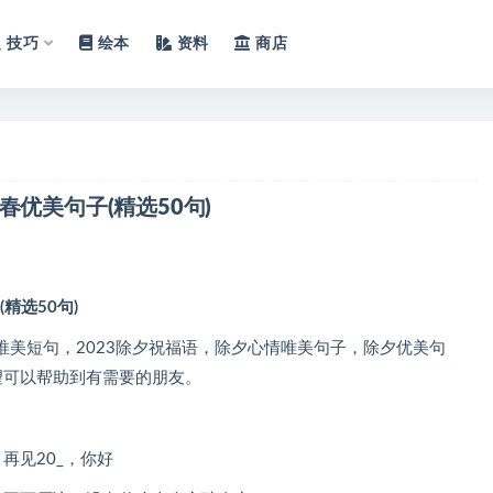
技巧
绘本
资料
商店
春优美句子(精选50句)
精选50句)
美短句，2023除夕祝福语，除夕心情唯美句子，除夕优美句
望可以帮助到有需要的朋友。
再见20_，你好