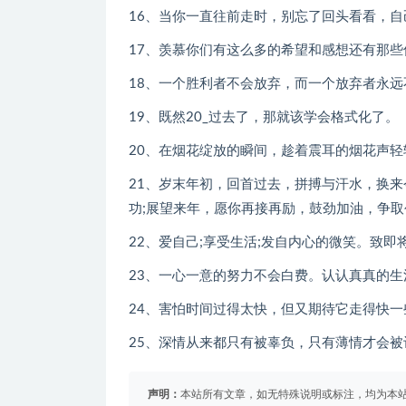
16、当你一直往前走时，别忘了回头看看，自
17、羡慕你们有这么多的希望和感想还有那
18、一个胜利者不会放弃，而一个放弃者永远不
19、既然20_过去了，那就该学会格式化了。
20、在烟花绽放的瞬间，趁着震耳的烟花声轻
21、岁末年初，回首过去，拼搏与汗水，换
功;展望来年，愿你再接再励，鼓劲加油，争取
22、爱自己;享受生活;发自内心的微笑。致即将
23、一心一意的努力不会白费。认认真真的
24、害怕时间过得太快，但又期待它走得快一些。
25、深情从来都只有被辜负，只有薄情才会被
声明：
本站所有文章，如无特殊说明或标注，均为本