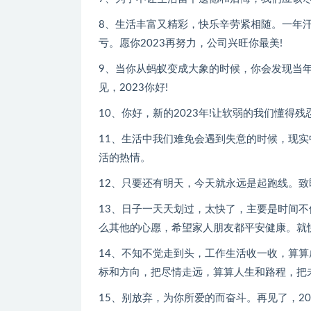
8、生活丰富又精彩，快乐辛劳紧相随。一年
亏。愿你2023再努力，公司兴旺你最美!
9、当你从蚂蚁变成大象的时候，你会发现当年
见，2023你好!
10、你好，新的2023年!让软弱的我们懂得
11、生活中我们难免会遇到失意的时候，现
活的热情。
12、只要还有明天，今天就永远是起跑线。致即
13、日子一天天划过，太快了，主要是时间不
么其他的心愿，希望家人朋友都平安健康。就
14、不知不觉走到头，工作生活收一收，算
标和方向，把尽情走远，算算人生和路程，把
15、别放弃，为你所爱的而奋斗。再见了，20_年