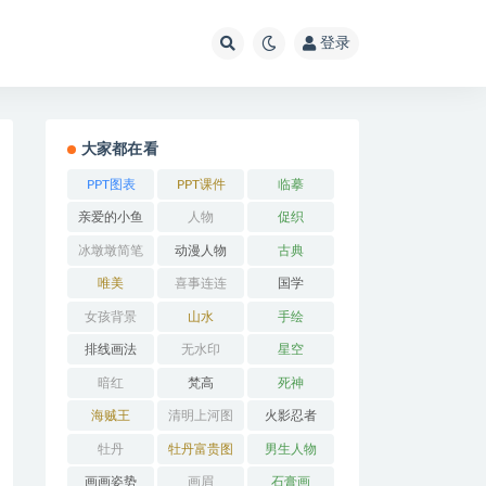
登录
大家都在看
PPT图表
PPT课件
临摹
亲爱的小鱼
人物
促织
冰墩墩简笔
动漫人物
古典
画
唯美
喜事连连
国学
女孩背景
山水
手绘
排线画法
无水印
星空
暗红
梵高
死神
海贼王
清明上河图
火影忍者
牡丹
牡丹富贵图
男生人物
画画姿势
画眉
石膏画