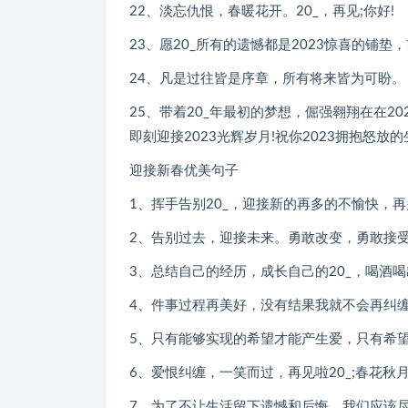
22、淡忘仇恨，春暖花开。20_，再见;你好!
23、愿20_所有的遗憾都是2023惊喜的铺
24、凡是过往皆是序章，所有将来皆为可盼。
25、带着20_年最初的梦想，倔强翱翔在在
即刻迎接2023光辉岁月!祝你2023拥抱怒放的
迎接新春优美句子
1、挥手告别20_，迎接新的再多的不愉快，再
2、告别过去，迎接未来。勇敢改变，勇敢接受
3、总结自己的经历，成长自己的20_，喝酒
4、件事过程再美好，没有结果我就不会再纠缠
5、只有能够实现的希望才能产生爱，只有希望才
6、爱恨纠缠，一笑而过，再见啦20_;春花秋月
7、为了不让生活留下遗憾和后悔，我们应该