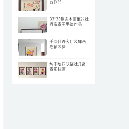
台作品
33*33带实木画框的牡
丹富贵图手绘作品
手绘牡丹客厅装饰画
卷轴装裱
纯手绘四联幅牡丹富
贵图挂画