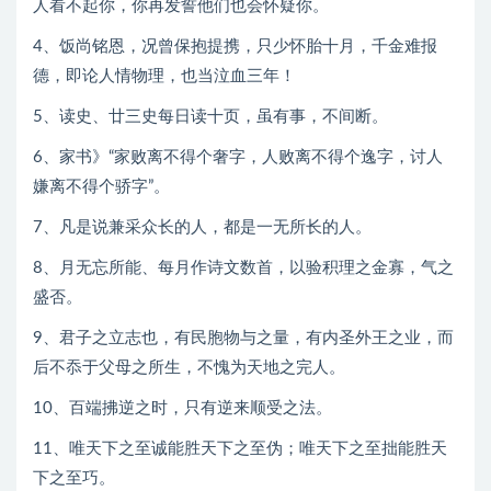
人看不起你，你再发誓他们也会怀疑你。
4、饭尚铭恩，况曾保抱提携，只少怀胎十月，千金难报
德，即论人情物理，也当泣血三年！
5、读史、廿三史每日读十页，虽有事，不间断。
6、家书》“家败离不得个奢字，人败离不得个逸字，讨人
嫌离不得个骄字”。
7、凡是说兼采众长的人，都是一无所长的人。
8、月无忘所能、每月作诗文数首，以验积理之金寡，气之
盛否。
9、君子之立志也，有民胞物与之量，有内圣外王之业，而
后不忝于父母之所生，不愧为天地之完人。
10、百端拂逆之时，只有逆来顺受之法。
11、唯天下之至诚能胜天下之至伪；唯天下之至拙能胜天
下之至巧。