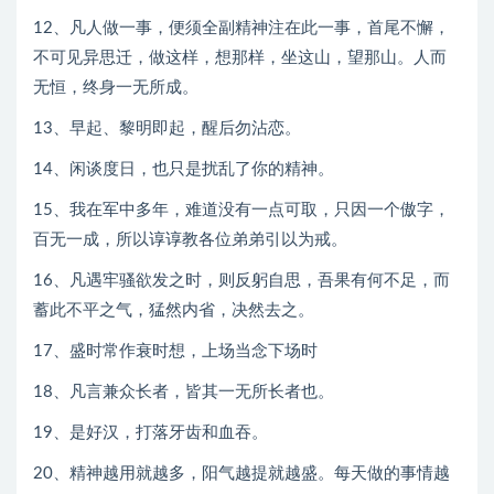
12、凡人做一事，便须全副精神注在此一事，首尾不懈，
不可见异思迁，做这样，想那样，坐这山，望那山。人而
无恒，终身一无所成。
13、早起、黎明即起，醒后勿沾恋。
14、闲谈度日，也只是扰乱了你的精神。
15、我在军中多年，难道没有一点可取，只因一个傲字，
百无一成，所以谆谆教各位弟弟引以为戒。
16、凡遇牢骚欲发之时，则反躬自思，吾果有何不足，而
蓄此不平之气，猛然内省，决然去之。
17、盛时常作衰时想，上场当念下场时
18、凡言兼众长者，皆其一无所长者也。
19、是好汉，打落牙齿和血吞。
20、精神越用就越多，阳气越提就越盛。每天做的事情越