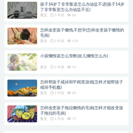
孩子14岁了非常叛逆怎么办油盐不进(孩子14岁
了非常叛逆怎么办油盐不近)
美文
3 年前
86
怎样改变孩子懒惰,不想学(怎样改变孩子懒惰的
毛病)
美文
3 年前
159
小孩懒惰该怎么管教(娃儿懒惰怎么办)
美文
3 年前
99
怎样帮孩子戒掉和平精英游戏(怎样才能帮孩子
戒掉手机瘾)
美文
3 年前
80
怎样改变孩子拖拉懒惰的毛病(怎样才能改变孩
子拖拉的毛病)
美文
3 年前
77