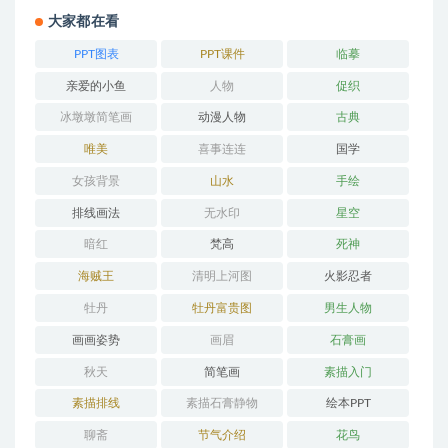
大家都在看
PPT图表
PPT课件
临摹
亲爱的小鱼
人物
促织
冰墩墩简笔画
动漫人物
古典
唯美
喜事连连
国学
女孩背景
山水
手绘
排线画法
无水印
星空
暗红
梵高
死神
海贼王
清明上河图
火影忍者
牡丹
牡丹富贵图
男生人物
画画姿势
画眉
石膏画
秋天
简笔画
素描入门
素描排线
素描石膏静物
绘本PPT
聊斋
节气介绍
花鸟