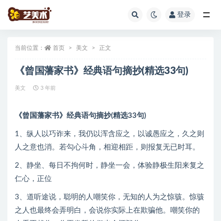
登录
全部
当前位置：
首页
美文
正文
《曾国藩家书》经典语句摘抄(精选33句)
美文
3 年前
《曾国藩家书》经典语句摘抄(精选33句)
1、纵人以巧诈来，我仍以浑含应之，以诚愚应之，久之则
人之意也消。若勾心斗角，相迎相距，则报复无已时耳。
2、静坐、每日不拘何时，静坐一会，体验静极生阳来复之
仁心，正位
3、道听途说，聪明的人嘲笑你，无知的人为之惊骇。惊骇
之人也最终会弄明白，会说你实际上在欺骗他。嘲笑你的