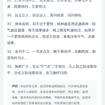
29、打仗不慌不忙，先求稳当，次求变化。办事无声无
臭，既要精到，又要简洁。
30、自立立人，自达达人，莫问收获，但问耕耘
31、身体虽弱，却不过于爱惜；精神越是用还越精神；阳
气越提越盛；每天做事越多，晚上睡觉时越快活。如果存
一个爱惜精神的念头，想进又想退，奄奄没有中气，决难
成事。
32、读书不二、一书未点完，断不看他书，东翻西阅，都
是徇外为人。
33、胸襟广大，宜从“平”“淡”二字用功，凡人我之际须看得
平，功名之际须看得淡，庶几胸怀日阔。
声明：
本站所有文章，如无特殊说明或标注，均为本站原创发
布。任何个人或组织，在未征得本站同意时，禁止复制、盗用、
采集、发布本站内容到任何网站、书籍等各类媒体平台。如若本
站内容侵犯了原著者的合法权益，可联系我们进行处理。