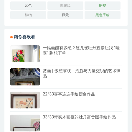
蓝色
郭传璋
雕塑
静物
风景
黑色手绘
猜你喜欢看
一幅画能有多绝？这孔雀牡丹直接让我 “哇
塞” 到想下单！
赏画 | 傲雀寒枝：治愈与力量交织的艺术臻
品
22*33喜事连连手绘摆台作品
33*33带实木画框的牡丹富贵图手绘作品