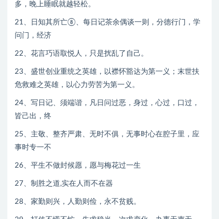
多，晚上睡眠就越轻松。
21、日知其所亡⑧、每日记茶余偶谈一则，分德行门，学
问门，经济
22、花言巧语取悦人，只是扰乱了自己。
23、盛世创业重统之英雄，以襟怀豁达为第一义；末世扶
危救难之英雄，以心力劳苦为第一义。
24、写日记、须端谐，凡日问过恶，身过，心过，口过，
皆己出，终
25、主敬、整齐严肃、无时不俱，无事时心在腔子里，应
事时专一不
26、平生不做封候愿，愿与梅花过一生
27、制胜之道,实在人而不在器
28、家勤则兴，人勤则俭，永不贫贱。