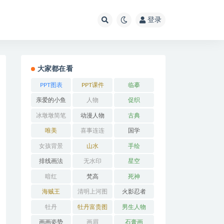
登录
大家都在看
PPT图表
PPT课件
临摹
亲爱的小鱼
人物
促织
冰墩墩简笔
动漫人物
古典
画
唯美
喜事连连
国学
女孩背景
山水
手绘
排线画法
无水印
星空
暗红
梵高
死神
海贼王
清明上河图
火影忍者
牡丹
牡丹富贵图
男生人物
画画姿势
画眉
石膏画