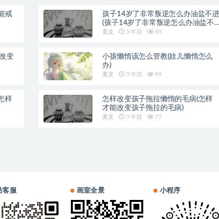
能戒
孩子14岁了非常叛逆怎么办油盐不
(孩子14岁了非常叛逆怎么办油盐不
近)
美文
3 年前
85
样改变
小孩懒惰该怎么管教(娃儿懒惰怎么
办)
美文
3 年前
99
怎样
怎样改变孩子拖拉懒惰的毛病(怎样
才能改变孩子拖拉的毛病)
美文
3 年前
77
站客服
画室全景
小程序