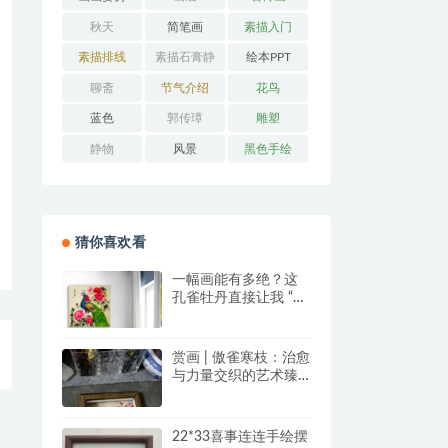
秋天
简笔画
素描入门
素描排线
素描石膏静
绘本PPT
物
聊斋
节气介绍
花鸟
蓝色
郭传璋
雕塑
静物
风景
黑色手绘
猜你喜欢看
一幅画能有多绝？这
孔雀牡丹直接让我 “哇
塞” 到想下单！
赏画 | 傲雀寒枝：治愈
与力量交织的艺术臻
品
22*33喜事连连手绘摆