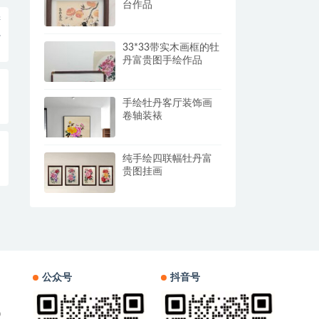
台作品
进
33*33带实木画框的牡
丹富贵图手绘作品
手绘牡丹客厅装饰画
卷轴装裱
纯手绘四联幅牡丹富
贵图挂画
公众号
抖音号