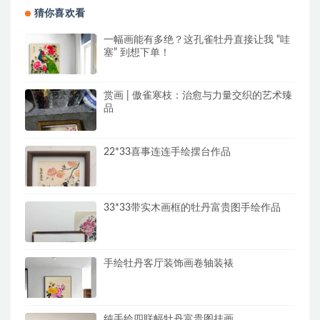
猜你喜欢看
一幅画能有多绝？这孔雀牡丹直接让我 “哇
塞” 到想下单！
赏画 | 傲雀寒枝：治愈与力量交织的艺术臻
品
22*33喜事连连手绘摆台作品
33*33带实木画框的牡丹富贵图手绘作品
手绘牡丹客厅装饰画卷轴装裱
纯手绘四联幅牡丹富贵图挂画