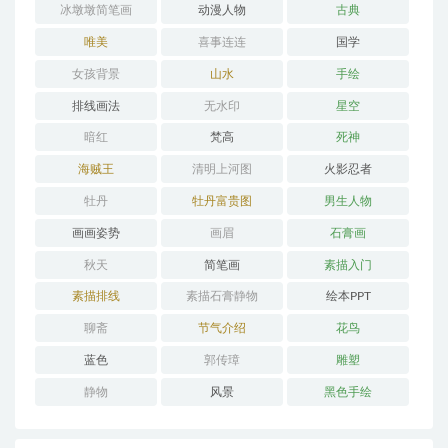
冰墩墩简笔画
动漫人物
古典
唯美
喜事连连
国学
女孩背景
山水
手绘
排线画法
无水印
星空
暗红
梵高
死神
海贼王
清明上河图
火影忍者
牡丹
牡丹富贵图
男生人物
画画姿势
画眉
石膏画
秋天
简笔画
素描入门
素描排线
素描石膏静物
绘本PPT
聊斋
节气介绍
花鸟
蓝色
郭传璋
雕塑
静物
风景
黑色手绘