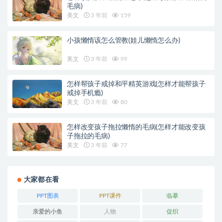
毛病)
美文
3 年前
159
小孩懒惰该怎么管教(娃儿懒惰怎么办)
美文
3 年前
99
怎样帮孩子戒掉和平精英游戏(怎样才能帮孩子
戒掉手机瘾)
美文
3 年前
80
怎样改变孩子拖拉懒惰的毛病(怎样才能改变孩
子拖拉的毛病)
美文
3 年前
77
大家都在看
PPT图表
PPT课件
临摹
亲爱的小鱼
人物
促织