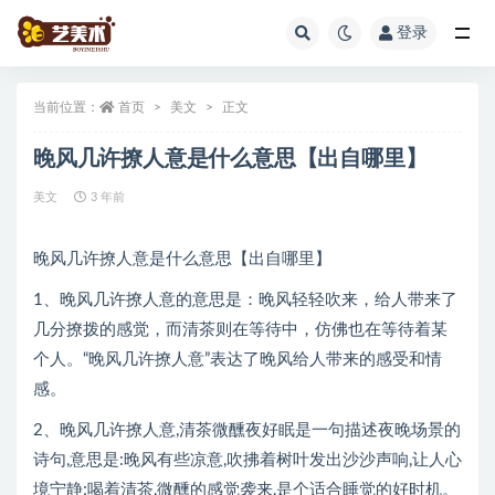
登录
全部
当前位置：
首页
美文
正文
晚风几许撩人意是什么意思【出自哪里】
美文
3 年前
晚风几许撩人意是什么意思【出自哪里】
1、晚风几许撩人意的意思是：晚风轻轻吹来，给人带来了
几分撩拨的感觉，而清茶则在等待中，仿佛也在等待着某
个人。“晚风几许撩人意”表达了晚风给人带来的感受和情
感。
2、晚风几许撩人意,清茶微醺夜好眠是一句描述夜晚场景的
诗句,意思是:晚风有些凉意,吹拂着树叶发出沙沙声响,让人心
境宁静;喝着清茶,微醺的感觉袭来,是个适合睡觉的好时机。