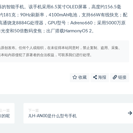
器的智能手机。该手机采用6.5英寸OLED屏幕，高度约156.5毫
约181克；90Hz刷新率，4100mAh电池，支持66W有线快充；配
龙8884G处理器，GPU型号：Adreno660；采用5000万原
光变和50倍数码变焦；出厂搭载HarmonyOS 2。
站原创发布。任何个人或组织，在未征得本站同意时，禁止复制、盗用、采集、
若本站内容侵犯了原著者的合法权益，可联系我们进行处理。
收藏
海报
链接
上一篇
下一篇
市的呢
JLH-AN00是什么型号手机