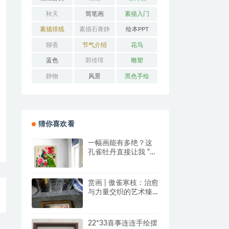
秋天
简笔画
素描入门
素描排线
素描石膏静
绘本PPT
物
聊斋
节气介绍
花鸟
蓝色
郭传璋
雕塑
静物
风景
黑色手绘
猜你喜欢看
一幅画能有多绝？这
孔雀牡丹直接让我 “哇
塞” 到想下单！
赏画 | 傲雀寒枝：治愈
与力量交织的艺术臻
品
22*33喜事连连手绘摆