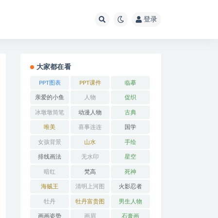
登录
大家都在看
PPT图表
PPT课件
临摹
亲爱的小鱼
人物
促织
冰墩墩简笔
动漫人物
古典
画
唯美
喜事连连
国学
女孩背景
山水
手绘
排线画法
无水印
星空
暗红
梵高
死神
海贼王
清明上河图
火影忍者
牡丹
牡丹富贵图
男生人物
画画姿势
画眉
石膏画