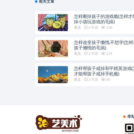
相关文章
怎样断掉孩子的游戏瘾(怎样才
掉小孩玩游戏的毛病)
美文
3 年前
138
怎样改变孩子懒惰,不想学(怎
孩子懒惰的毛病)
美文
3 年前
159
怎样帮孩子戒掉和平精英游戏(
才能帮孩子戒掉手机瘾)
美文
3 年前
80
本