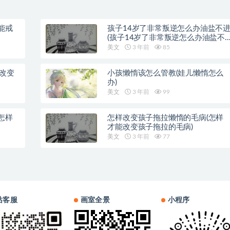
能戒
孩子14岁了非常叛逆怎么办油盐不
(孩子14岁了非常叛逆怎么办油盐不
近)
美文
3 年前
85
样改变
小孩懒惰该怎么管教(娃儿懒惰怎么
办)
美文
3 年前
99
怎样
怎样改变孩子拖拉懒惰的毛病(怎样
才能改变孩子拖拉的毛病)
美文
3 年前
77
站客服
画室全景
小程序