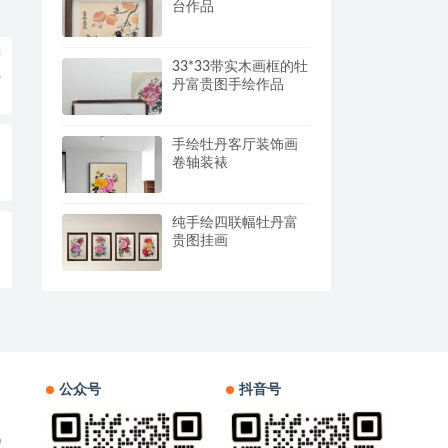
台作品
进
33*33带实木画框的牡
丹富贵图手绘作品
手绘牡丹客厅装饰画
卷轴装裱
纯手绘四联幅牡丹富
贵图挂画
公众号
抖音号