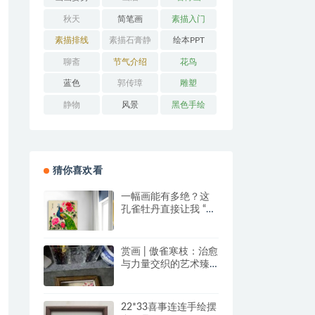
秋天
简笔画
素描入门
素描排线
素描石膏静
绘本PPT
物
聊斋
节气介绍
花鸟
蓝色
郭传璋
雕塑
静物
风景
黑色手绘
猜你喜欢看
一幅画能有多绝？这
孔雀牡丹直接让我 “哇
塞” 到想下单！
赏画 | 傲雀寒枝：治愈
与力量交织的艺术臻
品
22*33喜事连连手绘摆