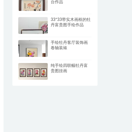
台作品
33*33带实木画框的牡
丹富贵图手绘作品
手绘牡丹客厅装饰画
卷轴装裱
纯手绘四联幅牡丹富
贵图挂画