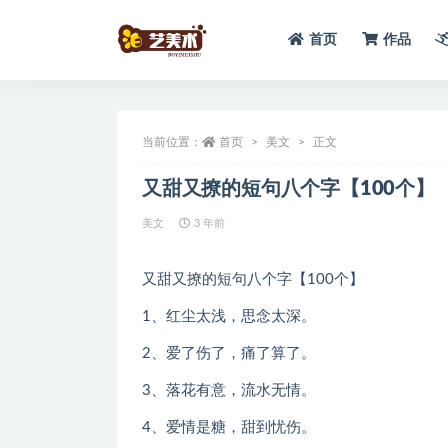
首页
作品
全部
当前位置：
首页
美文
正文
又甜又撩的短句八个字【100个】
美文
3 年前
又甜又撩的短句八个字【100个】
1、红尘太浅，思念太深。
2、爱了伤了，痛了算了。
3、落花有意，流水无情。
4、爱情是糖，甜到忧伤。