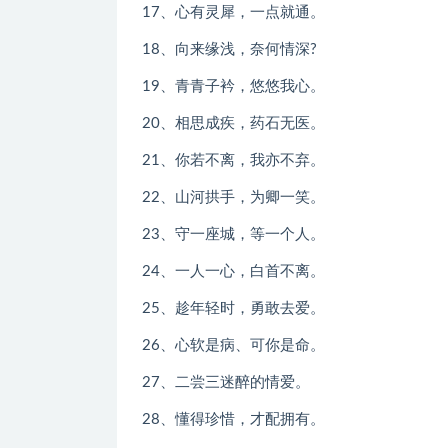
17、心有灵犀，一点就通。
18、向来缘浅，奈何情深?
19、青青子衿，悠悠我心。
20、相思成疾，药石无医。
21、你若不离，我亦不弃。
22、山河拱手，为卿一笑。
23、守一座城，等一个人。
24、一人一心，白首不离。
25、趁年轻时，勇敢去爱。
26、心软是病、可你是命。
27、二尝三迷醉的情爱。
28、懂得珍惜，才配拥有。