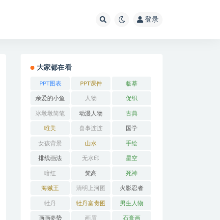
登录
大家都在看
PPT图表
PPT课件
临摹
亲爱的小鱼
人物
促织
冰墩墩简笔
动漫人物
古典
画
唯美
喜事连连
国学
女孩背景
山水
手绘
排线画法
无水印
星空
暗红
梵高
死神
海贼王
清明上河图
火影忍者
牡丹
牡丹富贵图
男生人物
画画姿势
画眉
石膏画