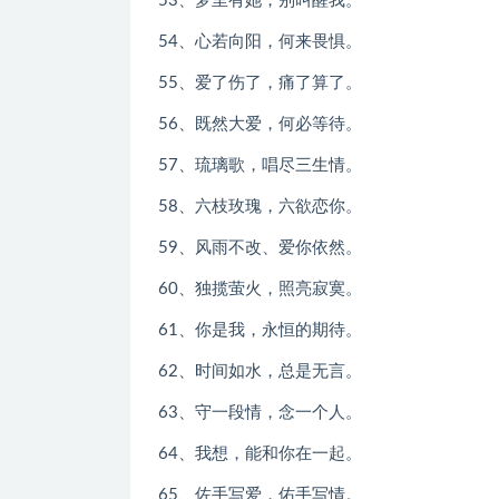
53、梦里有她，别叫醒我。
54、心若向阳，何来畏惧。
55、爱了伤了，痛了算了。
56、既然大爱，何必等待。
57、琉璃歌，唱尽三生情。
58、六枝玫瑰，六欲恋你。
59、风雨不改、爱你依然。
60、独揽萤火，照亮寂寞。
61、你是我，永恒的期待。
62、时间如水，总是无言。
63、守一段情，念一个人。
64、我想，能和你在一起。
65、佐手写爱，佑手写情。