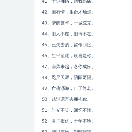
41、予你痴情，赠我伤痛。
42、因有情，生命才灿烂。
43、梦醒繁华，一城荒芜。
44、旧人不覆，旧情不在。
45、已失去的，留作回忆。
46、生平至此，欢喜是你。
47、南风未起，念你成疾。
48、咫尺天涯，阴阳两隔。
49、亡魂溺海，止于终老。
50、越过谎言去拥抱你。
51、时光不染，回忆不淡。
52、君子报仇，十年不晚。