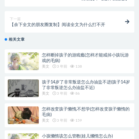
下一篇
【余下全文的朋友圈复制】阅读全文为什么打不开
相关文章
怎样断掉孩子的游戏瘾(怎样才能戒掉小孩玩游
戏的毛病)
美文
3 年前
138
孩子14岁了非常叛逆怎么办油盐不进(孩子14岁
了非常叛逆怎么办油盐不近)
美文
3 年前
86
怎样改变孩子懒惰,不想学(怎样改变孩子懒惰的
毛病)
美文
3 年前
159
小孩懒惰该怎么管教(娃儿懒惰怎么办)