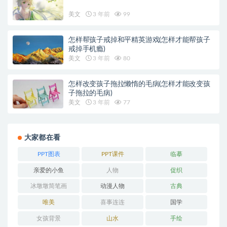
美文
3 年前
99
怎样帮孩子戒掉和平精英游戏(怎样才能帮孩子
戒掉手机瘾)
美文
3 年前
80
怎样改变孩子拖拉懒惰的毛病(怎样才能改变孩
子拖拉的毛病)
美文
3 年前
77
大家都在看
PPT图表
PPT课件
临摹
亲爱的小鱼
人物
促织
冰墩墩简笔画
动漫人物
古典
唯美
喜事连连
国学
女孩背景
山水
手绘