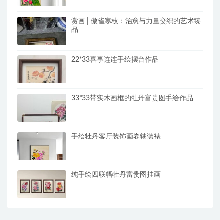
赏画 | 傲雀寒枝：治愈与力量交织的艺术臻
品
22*33喜事连连手绘摆台作品
33*33带实木画框的牡丹富贵图手绘作品
手绘牡丹客厅装饰画卷轴装裱
纯手绘四联幅牡丹富贵图挂画