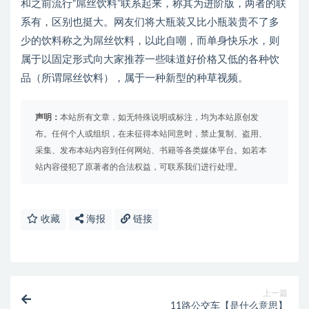
和之前流行“屌丝饮料”联系起来，称其为进阶版，两者的联
系有，区别也挺大。网友们将大瓶装又比小瓶装贵不了多
少的饮料称之为屌丝饮料，以此自嘲，而单身快乐水，则
属于以固定形式向大家推荐一些味道好价格又低的各种饮
品（所谓屌丝饮料），属于一种新型的种草视频。
声明：
本站所有文章，如无特殊说明或标注，均为本站原创发
布。任何个人或组织，在未征得本站同意时，禁止复制、盗用、
采集、发布本站内容到任何网站、书籍等各类媒体平台。如若本
站内容侵犯了原著者的合法权益，可联系我们进行处理。
收藏
海报
链接
上一篇
11路公交车【是什么意思】