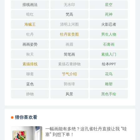
排线画法
无水印
星空
暗红
梵高
死神
海贼王
清明上河图
火影忍者
牡丹
牡丹富贵图
男生人物
画画姿势
画眉
石膏画
秋天
简笔画
素描入门
素描排线
素描石膏静物
绘本PPT
聊斋
节气介绍
花鸟
蓝色
郭传璋
雕塑
静物
风景
黑色手绘
猜你喜欢看
一幅画能有多绝？这孔雀牡丹直接让我 “哇
塞” 到想下单！