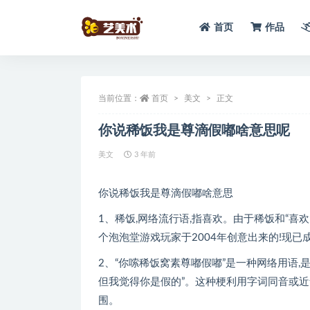
首页
作品
全部
当前位置：
首页
美文
正文
你说稀饭我是尊滴假嘟啥意思呢
美文
3 年前
你说稀饭我是尊滴假嘟啥意思
1、稀饭,网络流行语,指喜欢。由于稀饭和“喜欢
个泡泡堂游戏玩家于2004年创意出来的!现已
2、“你嗦稀饭窝素尊嘟假嘟”是一种网络用语,
但我觉得你是假的”。这种梗利用字词同音或近
围。