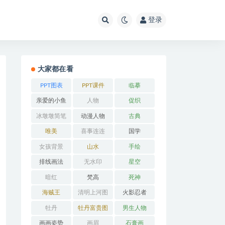
登录
大家都在看
PPT图表
PPT课件
临摹
亲爱的小鱼
人物
促织
冰墩墩简笔
动漫人物
古典
画
唯美
喜事连连
国学
女孩背景
山水
手绘
排线画法
无水印
星空
暗红
梵高
死神
海贼王
清明上河图
火影忍者
牡丹
牡丹富贵图
男生人物
画画姿势
画眉
石膏画