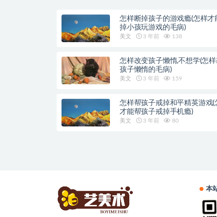
怎样断掉孩子的游戏瘾(怎样才
掉小孩玩游戏的毛病)
美文
3 年前
138
怎样改变孩子懒惰,不想学(怎
孩子懒惰的毛病)
美文
3 年前
159
怎样帮孩子戒掉和平精英游戏(
才能帮孩子戒掉手机瘾)
美文
3 年前
80
本