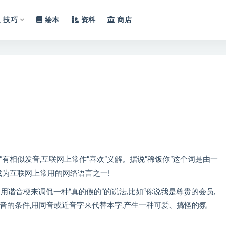
技巧
绘本
资料
商店
”有相似发音,互联网上常作“喜欢”义解。据说“稀饭你”这个词是由一
成为互联网上常用的网络语言之一!
是用谐音梗来调侃一种“真的假的”的说法,比如“你说我是尊贵的会员,
音的条件,用同音或近音字来代替本字,产生一种可爱、搞怪的氛