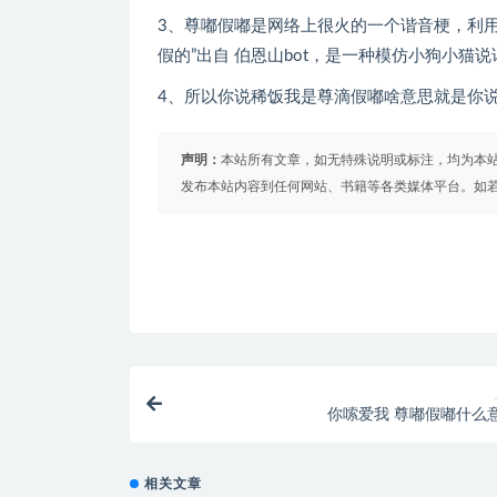
3、尊嘟假嘟是网络上很火的一个谐音梗，利
假的”出自 伯恩山bot，是一种模仿小狗小猫
4、所以你说稀饭我是尊滴假嘟啥意思就是你
声明：
本站所有文章，如无特殊说明或标注，均为本
发布本站内容到任何网站、书籍等各类媒体平台。如
你嗦爱我 尊嘟假嘟什么
相关文章