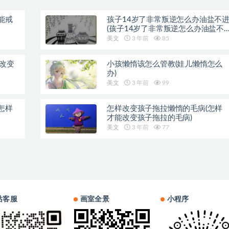
能戒
孩子14岁了非常叛逆怎么办油盐不
(孩子14岁了非常叛逆怎么办油盐不
近)
美文
3 年前
85
样改变
小孩懒惰该怎么管教(娃儿懒惰怎么
办)
美文
3 年前
99
怎样
怎样改变孩子拖拉懒惰的毛病(怎样
才能改变孩子拖拉的毛病)
美文
3 年前
77
站客服
画室全景
小程序