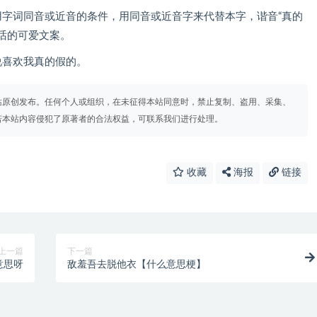
用字词同音或近音的条件，用同音或近音字来代替本字，谐音“真的
说话的可爱文案。
说喜欢我真的假的。
站原创发布。任何个人或组织，在未征得本站同意时，禁止复制、盗用、采集、
若本站内容侵犯了原著者的合法权益，可联系我们进行处理。
收藏
海报
链接
上一篇
下一篇
意思呀
敌羞吾去脱他衣【什么意思梗】