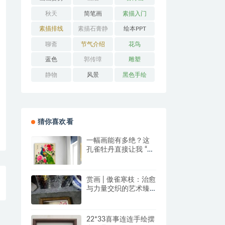
秋天
简笔画
素描入门
素描排线
素描石膏静
绘本PPT
物
聊斋
节气介绍
花鸟
蓝色
郭传璋
雕塑
静物
风景
黑色手绘
猜你喜欢看
一幅画能有多绝？这
孔雀牡丹直接让我 “哇
塞” 到想下单！
赏画 | 傲雀寒枝：治愈
与力量交织的艺术臻
品
22*33喜事连连手绘摆