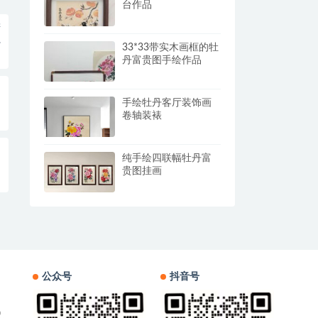
台作品
进
33*33带实木画框的牡
丹富贵图手绘作品
手绘牡丹客厅装饰画
卷轴装裱
纯手绘四联幅牡丹富
贵图挂画
公众号
抖音号