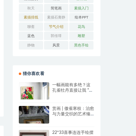
秋天
简笔画
素描入门
素描排线
素描石膏静
绘本PPT
物
聊斋
节气介绍
花鸟
蓝色
郭传璋
雕塑
静物
风景
黑色手绘
猜你喜欢看
一幅画能有多绝？这
孔雀牡丹直接让我 “哇
塞” 到想下单！
赏画 | 傲雀寒枝：治愈
与力量交织的艺术臻
品
22*33喜事连连手绘摆