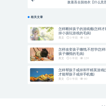
敌羞吾去脱他衣【什么意
相关文章
怎样断掉孩子的游戏瘾(怎样才
掉小孩玩游戏的毛病)
美文
3 年前
138
怎样改变孩子懒惰,不想学(怎
孩子懒惰的毛病)
美文
3 年前
159
怎样帮孩子戒掉和平精英游戏(
才能帮孩子戒掉手机瘾)
美文
3 年前
80