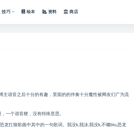
技巧
绘本
资料
商店
被博主谐音之后十分的有趣，里面的的伴奏十分魔性被网友们广为流
词，一个谐音梗，没有特殊意思。
龙扛狼歌曲中其中的一句歌词。我没k,我泳,我没k,不嘟biu,恐龙