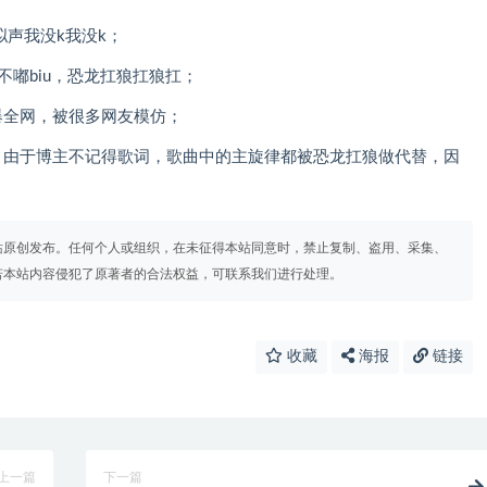
拟声我没k我没k；
不嘟biu，恐龙扛狼扛狼扛；
爆全网，被很多网友模仿；
，由于博主不记得歌词，歌曲中的主旋律都被恐龙扛狼做代替，因
站原创发布。任何个人或组织，在未征得本站同意时，禁止复制、盗用、采集、
若本站内容侵犯了原著者的合法权益，可联系我们进行处理。
收藏
海报
链接
上一篇
下一篇