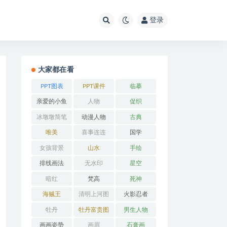
登录
大家都在看
PPT图表
PPT课件
临摹
亲爱的小鱼
人物
促织
冰墩墩简笔
动漫人物
古典
画
唯美
喜事连连
国学
女孩背景
山水
手绘
排线画法
无水印
星空
暗红
梵高
死神
海贼王
清明上河图
火影忍者
牡丹
牡丹富贵图
男生人物
画画姿势
画眉
石膏画