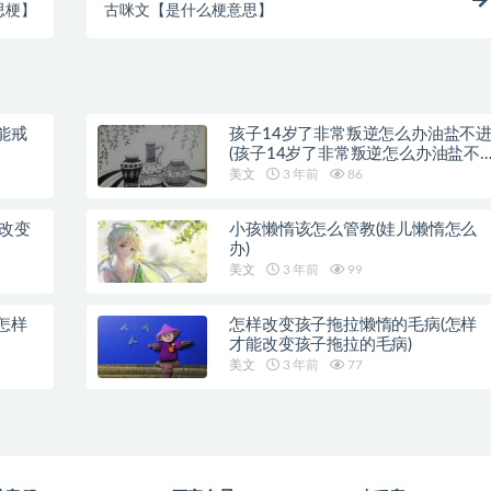
思梗】
古咪文【是什么梗意思】
能戒
孩子14岁了非常叛逆怎么办油盐不
(孩子14岁了非常叛逆怎么办油盐不
近)
美文
3 年前
86
样改变
小孩懒惰该怎么管教(娃儿懒惰怎么
办)
美文
3 年前
99
怎样
怎样改变孩子拖拉懒惰的毛病(怎样
才能改变孩子拖拉的毛病)
美文
3 年前
77