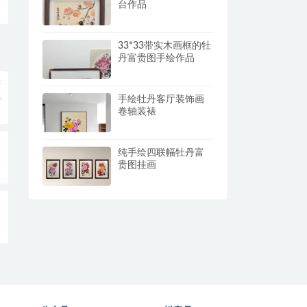
台作品
33*33带实木画框的牡
丹富贵图手绘作品
进
手绘牡丹客厅装饰画
卷轴装裱
纯手绘四联幅牡丹富
贵图挂画