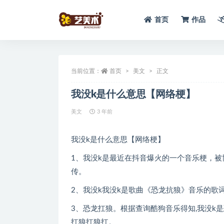
首页
作品
全部
当前位置：
首页
美文
正文
我没k是什么意思【网络梗】
美文
3 年前
我没k是什么意思【网络梗】
1、我没k是最近在抖音爆火的一个音乐梗，
传。
2、我没k我没k是歌曲《恐龙抗狼》音乐的歌
3、恐龙扛狼。根据查询酷狗音乐得知,我没k是恐
扛狼扛狼扛。