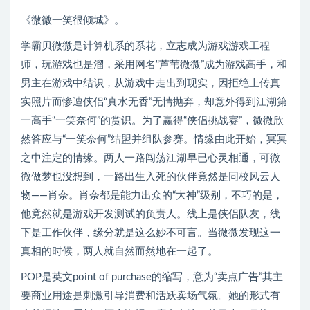
《微微一笑很倾城》。
学霸贝微微是计算机系的系花，立志成为游戏游戏工程
师，玩游戏也是溜，采用网名“芦苇微微”成为游戏高手，和
男主在游戏中结识，从游戏中走出到现实，因拒绝上传真
实照片而惨遭侠侣“真水无香”无情抛弃，却意外得到江湖第
一高手“一笑奈何”的赏识。为了赢得“侠侣挑战赛”，微微欣
然答应与“一笑奈何”结盟并组队参赛。情缘由此开始，冥冥
之中注定的情缘。两人一路闯荡江湖早已心灵相通，可微
微做梦也没想到，一路出生入死的伙伴竟然是同校风云人
物——肖奈。肖奈都是能力出众的“大神”级别，不巧的是，
他竟然就是游戏开发测试的负责人。线上是侠侣队友，线
下是工作伙伴，缘分就是这么妙不可言。当微微发现这一
真相的时候，两人就自然而然地在一起了。
POP是英文point of purchase的缩写，意为“卖点广告”其主
要商业用途是刺激引导消费和活跃卖场气氛。她的形式有