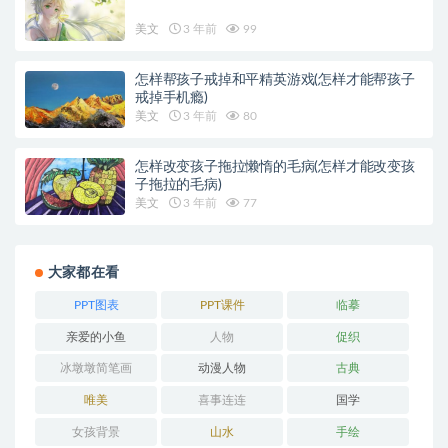
美文
3 年前
99
怎样帮孩子戒掉和平精英游戏(怎样才能帮孩子
戒掉手机瘾)
美文
3 年前
80
怎样改变孩子拖拉懒惰的毛病(怎样才能改变孩
子拖拉的毛病)
美文
3 年前
77
大家都在看
PPT图表
PPT课件
临摹
亲爱的小鱼
人物
促织
冰墩墩简笔画
动漫人物
古典
唯美
喜事连连
国学
女孩背景
山水
手绘