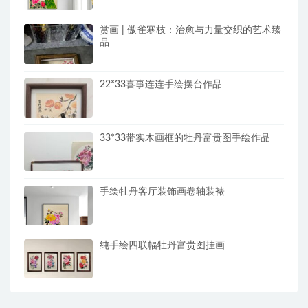
赏画 | 傲雀寒枝：治愈与力量交织的艺术臻
品
22*33喜事连连手绘摆台作品
33*33带实木画框的牡丹富贵图手绘作品
手绘牡丹客厅装饰画卷轴装裱
纯手绘四联幅牡丹富贵图挂画