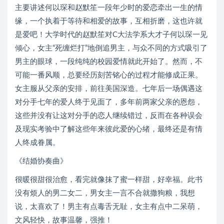
主要讲述何以琛和赵默笙一段年少时的爱恋牵出一生的情
缘，一个执着于等待和相爱的故事，互相折磨，这也许就
是爱吧！大学时代的赵默笙对C大法学系大才子何以琛一见
倾心，女主“死缠烂打”地倒追男主，与众不同的方式吸引了
男主的眼球，一段纯纯的校园爱情就此开始了。然而，不
可能一番风顺，总要经历刻苦铭心的过程才能修成正果。
女主服从父亲的安排，前往美国深造。七年后一场偶遇这
对分手七年的爱人终于见面了，多年前两家父亲的恩怨，
这些并没有让这对分手的恋人继续错过，反而在各种误会
及现实考验中了解这些年来彼此爱的心绪，最终还是有情
人终成眷属。
《结婚协奏曲》
很暖很甜很治愈，看完就像抹了蜜一样甜，好幸福。此书
没有烦人的男二女二，男女主一言不合就撒狗粮，我想
说，太喜欢了！男主有点毒舌无耻，女主有点中二呆萌，
文风轻快，故事温馨，强推！