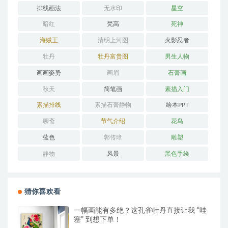
排线画法
无水印
星空
暗红
梵高
死神
海贼王
清明上河图
火影忍者
牡丹
牡丹富贵图
男生人物
画画姿势
画眉
石膏画
秋天
简笔画
素描入门
素描排线
素描石膏静物
绘本PPT
聊斋
节气介绍
花鸟
蓝色
郭传璋
雕塑
静物
风景
黑色手绘
猜你喜欢看
一幅画能有多绝？这孔雀牡丹直接让我 “哇
塞” 到想下单！