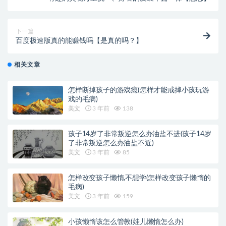
下一篇
百度极速版真的能赚钱吗【是真的吗？】
相关文章
怎样断掉孩子的游戏瘾(怎样才能戒掉小孩玩游
戏的毛病)
美文
3 年前
138
孩子14岁了非常叛逆怎么办油盐不进(孩子14岁
了非常叛逆怎么办油盐不近)
美文
3 年前
85
怎样改变孩子懒惰,不想学(怎样改变孩子懒惰的
毛病)
美文
3 年前
159
小孩懒惰该怎么管教(娃儿懒惰怎么办)