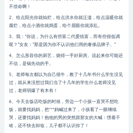
不偿命啊！
2、给点阳光你就灿烂，给点洪水你就泛滥，给点温暖你就
腐烂，给点小酒你就捣蛋，给个眉眼你就添乱。
3、我：“你说，为什么有些富二代爱炫富，而有些很低调
呢？”女友：“那是因为你不认识他们用的奢侈品牌子。”
4、怎么形容你的厨艺，烧得一手好厨房。说起来你可能还
不信，是锅先动的手。
5、老师每次都以为自己很牛，教了十几年书什么学生没见
过，就从来没想过我们当了十几年的学生什么老师没见
过，老师弱爆了有木有！
6、今天去饭店吃饭的时候，旁边一个小孩一直哭不想吃
饭，就要找妈妈，把***妈喊过来了，小孩看了一眼继续
哭，还要找妈妈！抱他的男的突然跟那女的大喊：愣着干
啥，还不快去卸妆，儿子都不认识你了！