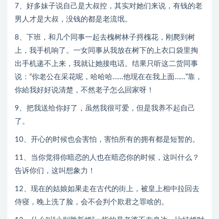
7、好多妹子说自己是大叔控，其实对她们来说，有钱的老
男人才是大叔，没钱的都是老流氓。
8、下班，和几个同事一起去槐树林子捋槐花，刚爬到树
上，我手机响了。一女同事从我放在树下的上衣口袋里掏
出手机递不上来，我就让她接电话。结果只听这二货同事
说：“你老公在采花呢，哈哈哈……他现在在我上面……”靠，
你給我好好说清楚，不然老子怎么回家呀！
9、把我送给你好了，虽然我很可爱，但是我养不起自己
了。
10、开心的时候也会害怕，害怕所有的拥有都是短暂的。
11、当你觉得你暗恋的人也在暗恋你的时候，这叫什么？
告诉你们，这叫想象力！
12、现在的姑娘如果走在古代的街上，被皇上相中拉回去
侍寝，晚上洗了脸，会不会判个欺君之罪啥的。