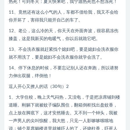
热死！可到冬天：夏天快来吧，我宁愿热死也不想冻死！
11、竟然还有这么小气的人，车都不借给我，我又不会给
你开坏了，害得我只能开自己的车了。
12、老公，这么冷的天，你天天在外面奔波，很容易冻伤
膝盖，这是我新买的电暖气，你以后就跪它吧。
13、不会洗衣服就赶紧找个媳妇吧，要是媳妇会洗衣服你
就不用洗了，要是媳妇不会洗衣服你就学会洗了。
14、停下休息的时候，不要忘记别人还在奔跑，所以请努
力伸出双腿，绊倒他！
逗人开心又撩人的话（30句）2
1、大学住校，晚上天气闷热，又没电，于是把凉席铺到楼
道睡。刚躺下就被蚊子编队围住，翻箱倒柜找出盘蚊香，
点上放在脚底下，这才安然睡去。又不到一个钟头，我被
一声男人的尖叫惊醒，我大怒，只见一人影哆哆嗦嗦地
说：铺个草席躺楼道里就够吓人的了，还烧柱香，吓死人