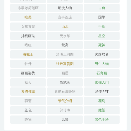
冰墩墩简笔画
动漫人物
古典
唯美
喜事连连
国学
女孩背景
山水
手绘
排线画法
无水印
星空
暗红
梵高
死神
海贼王
清明上河图
火影忍者
牡丹
牡丹富贵图
男生人物
画画姿势
画眉
石膏画
秋天
简笔画
素描入门
素描排线
素描石膏静物
绘本PPT
聊斋
节气介绍
花鸟
蓝色
郭传璋
雕塑
静物
风景
黑色手绘