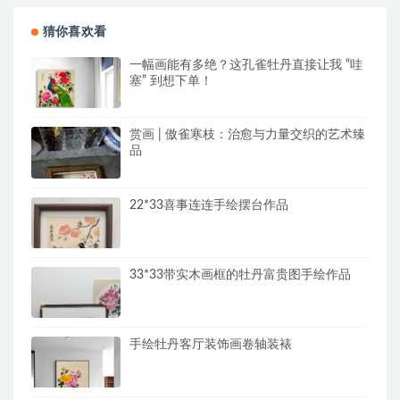
猜你喜欢看
一幅画能有多绝？这孔雀牡丹直接让我 “哇
塞” 到想下单！
赏画 | 傲雀寒枝：治愈与力量交织的艺术臻
品
22*33喜事连连手绘摆台作品
33*33带实木画框的牡丹富贵图手绘作品
手绘牡丹客厅装饰画卷轴装裱