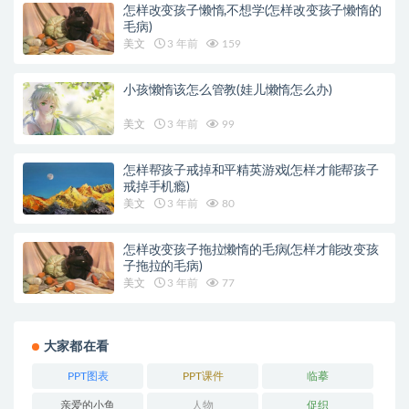
怎样改变孩子懒惰,不想学(怎样改变孩子懒惰的
毛病)
美文
3 年前
159
小孩懒惰该怎么管教(娃儿懒惰怎么办)
美文
3 年前
99
怎样帮孩子戒掉和平精英游戏(怎样才能帮孩子
戒掉手机瘾)
美文
3 年前
80
怎样改变孩子拖拉懒惰的毛病(怎样才能改变孩
子拖拉的毛病)
美文
3 年前
77
大家都在看
PPT图表
PPT课件
临摹
亲爱的小鱼
人物
促织