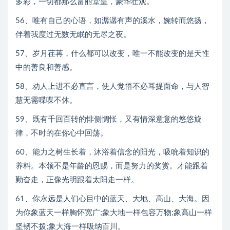
多彩，一切都那么富丽堂皇，豪华壮观。
56、唯有自己的心语，如潺潺有声的溪水，婉转而悠扬，
伴着我度过无数无眠的无尽之夜。
57、岁月荏苒，什么都可以改变，唯一不能改变的是天性
中的善良和善感。
58、劝人上进不必直言，使人觉悟不必耳提面命，与人智
慧无需喋喋不休。
59、既有千回百转的悱侧惆怅，又有情深意意的悠悠旋
律，不时的在你心中回荡。
60、能力之树生长着，沐浴着信念的阳光，吸吮着知识的
养料。本领不是年龄的恩赐，而是努力的奖赏。才能跟着
勤奋走，正像光明跟着太阳走一样。
61、你永远是人们心目中的蓝天、大地、高山、大海。因
为你象蓝天一样胸怀宽广;象大地一样包容万物;象高山一样
坚韧不拨;象大海一样吸纳百川。