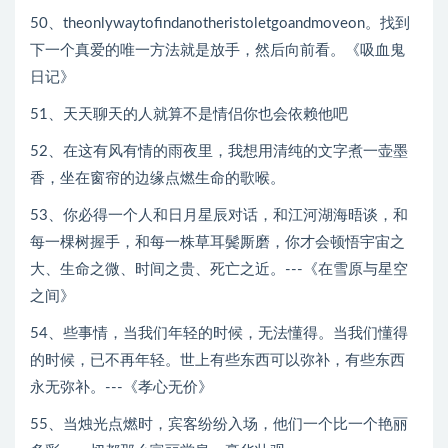
50、theonlywaytofindanotheristoletgoandmoveon。找到
下一个真爱的唯一方法就是放手，然后向前看。《吸血鬼
日记》
51、天天聊天的人就算不是情侣你也会依赖他吧
52、在这有风有情的雨夜里，我想用清纯的文字煮一壶墨
香，坐在窗帘的边缘点燃生命的歌喉。
53、你必得一个人和日月星辰对话，和江河湖海晤谈，和
每一棵树握手，和每一株草耳鬓厮磨，你才会顿悟宇宙之
大、生命之微、时间之贵、死亡之近。---《在雪原与星空
之间》
54、些事情，当我们年轻的时候，无法懂得。当我们懂得
的时候，已不再年轻。世上有些东西可以弥补，有些东西
永无弥补。---《孝心无价》
55、当烛光点燃时，宾客纷纷入场，他们一个比一个艳丽