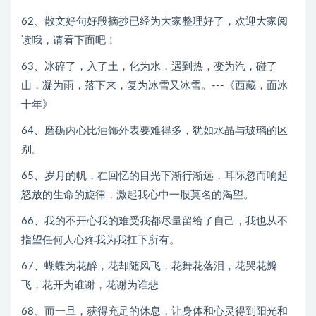
62、散文好句好段摘抄已经为大家整理好了，欢迎大家阅
读哦，请看下面吧！
63、冰碎了，入了土，化为水，遇到热，变为汽，碰了
山，凝为雨，落下来，复为冰雪又冰雪。---《西藏，面冰
十年》
64、磨砺内心比油饰外表要难得多，犹如水晶与玻璃的区
别。
65、岁月的帆，在回忆的目光下渐行渐远，耳际忽而响起
怒放的生命的旋律，激起我心中一股莫名的渴望。
66、我的不开心我的难受我都尽量留给了自己，我也从不
指望任何人心疼我为我扛下所有。
67、蝴蝶为花醉，花却随风飞，花舞花落泪，花哭花瓣
飞，花开为谁谢，花谢为谁悲
68、而一旦，获得充足的休息，让身体和心灵得到阳光和