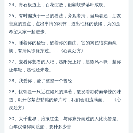
24、青石板道上，百花绽放，翩翩蛱蝶落叶成欢。
25、有时偏执于一己的看法，旁观者清，当局者迷，朋友
善意的提点，点出事情的利弊，道出性格的缺陷，为的是
希望大家一起进步。
26、睡着你的秘密，醒着你的自由。它的篱笆结实而疏
朗，有清风徐徐穿过。---《心灵处方》
27、去看你想看的人吧，趁阳光正好，趁微风不噪，趁你
还年轻，趁他还未老。
28、我爱你，爱了整整一个曾经
29、忧郁是一只近在咫尺的洋葱，散发着独特而辛辣的味
道，剥开它紧密黏黏的鳞片时，我们会泪流满面。---《心
灵处方》
30、大千世界，滚滚红尘，与你擦身而过的人比比皆是。
百年仅修得同渡船，要种多少善