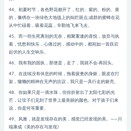
44、初夏时节，各色野花都开了，红的、紫的、粉的、黄
的，像绣在一块绿色大地毯上的灿烂斑点;成群的蜜蜂在花
从中忙碌着，吸着花蕊，辛勤地飞来飞去。
45、而一些生死离别的无奈，相聚重逢的喜悦，放弃与执
着，忧愁和快乐，心痛过的，感动中的，都宛如一首跌宕
起伏的人生交响乐。
46、我有我的固执，那便是，走了，我就不会·再回头。
47、在连续没有休息的时候，拖着疲惫的身躯，眼皮在打
架，慵懒的精神在无声的抗议，我只是一具行走的躯壳。
48、你如果只是一滴水珠，但你折射出了太阳七彩的光
芒，让弦子们见到了世界上最美丽的颜色。对于孩子们来
说，你是何等重要。
49、风雅，就是发现存在的美，感觉已经发现的美。——川
端康成《美的存在与发现》