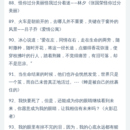
88、怪你过分美丽怪我过分着迷——林夕《张国荣怪你过分
美丽》
89、火车是朝前开的，去哪儿并不重要，关键在于窗外的
风景——吕子乔《爱情公寓》
90、冰心说道：“爱在左，同情在右，走在生命的两旁，随
时撒种，随时开花，将这一径长途，点缀得香花弥漫，使
穿枝拂叶的行人，踏着荆棘，不觉得痛苦，有泪可落，却
不是悲凉。”
91、当生命结束的时候，他们也许会恍然发觉，世界只是
一个茧，而自己未曾真正地活过。---《蝉是被自己的丝裹
住的》
92、我快要死了，但是，还能成为你的眼睛继续看到未
来，你愿意成为我的眼睛，让我相信有未来吗？《火影忍
者》
93、我的眼里有掉不完的泪，因为，我的心底永远都有赎