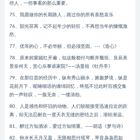
些人，一些事看的那么重要。
75、我愿做你的长期路人，路过你的所有喜怒哀乐
76、韶光荏苒，记不起年少的轻狂，不再想当年的慷慨激
昂。
77、优等的心，不必华丽，但必须坚固。---《造心》
78、原来姹紫嫣红开遍，似这般都付与断井颓垣。良辰美
景奈何天，赏心乐事谁家院?——汤显祖《牡丹亭》
79、在那往昔的经历中，纵有秀山丽水，旖旎梦境，纵是
花前月下，呢喃细语的缠绵回忆，终抵不过此时百感交集
的一声轻叹，一脸无奈，一缕清怨。
80、人是感伤和怀旧的动物。人们较能接受迅速拉近的距
离，却无法忍耐在一度天衣无缝的密结之后，渐轻渐远。
81、醉过方知酒浓，爱过方知情重。——胡适《梦与诗》
82、秋水长天月又盈，无限相思付瑶琴，琴音袅袅思如