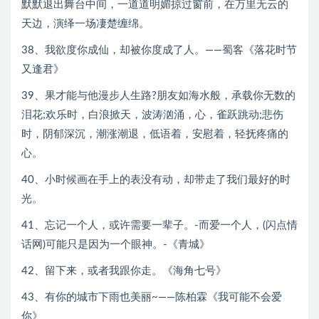
默默退出舞台中间，一道道明媚掠过窗前，在万里无云的
天边，演绎一场凄楚缠绵。
38、我欲度你成仙，却被你度成了人。——蜀客《落花时节
又逢君》
39、果才能与他漫步人生路?朋友如海水般，承载你无数的
泪花;欢乐时，白浪掀天，波涛汹涌，心，雀跃跳动;悲伤
时，阴郁深沉，潮涨潮退，低语着，安慰着，轻抚疼痛的
心。
40、小时候画在手上的表没有动，却带走了我们最好的时
光。
41、忘记一个人，或许需要一辈子。-而爱一个人，(闪点情
话网)可能只是因为一个眼神。-《青城》
42、留下来，或者我跟你走。《海角七号》
43、有你的城市下雨也美丽~——陈柏霖《我可能不会爱
你》