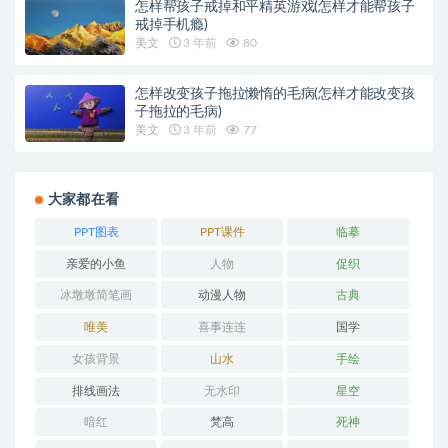
怎样帮孩子戒掉和平精英游戏(怎样才能帮孩子
戒掉手机瘾)
美文
3 年前
80
怎样改变孩子拖拉懒惰的毛病(怎样才能改变孩
子拖拉的毛病)
美文
3 年前
77
大家都在看
PPT图表
PPT课件
临摹
亲爱的小鱼
人物
促织
冰墩墩简笔画
动漫人物
古典
唯美
喜事连连
国学
女孩背景
山水
手绘
排线画法
无水印
星空
暗红
梵高
死神