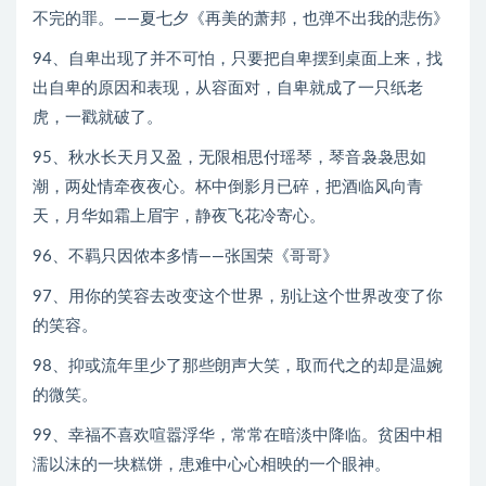
不完的罪。——夏七夕《再美的萧邦，也弹不出我的悲伤》
94、自卑出现了并不可怕，只要把自卑摆到桌面上来，找
出自卑的原因和表现，从容面对，自卑就成了一只纸老
虎，一戳就破了。
95、秋水长天月又盈，无限相思付瑶琴，琴音袅袅思如
潮，两处情牵夜夜心。杯中倒影月已碎，把酒临风向青
天，月华如霜上眉宇，静夜飞花冷寄心。
96、不羁只因侬本多情——张国荣《哥哥》
97、用你的笑容去改变这个世界，别让这个世界改变了你
的笑容。
98、抑或流年里少了那些朗声大笑，取而代之的却是温婉
的微笑。
99、幸福不喜欢喧嚣浮华，常常在暗淡中降临。贫困中相
濡以沫的一块糕饼，患难中心心相映的一个眼神。