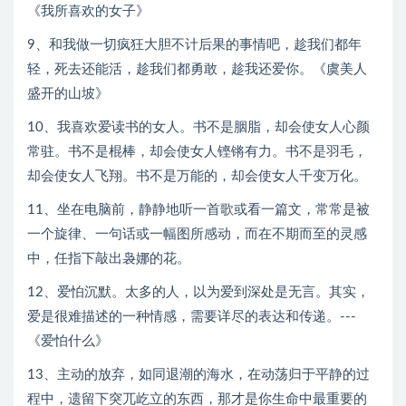
《我所喜欢的女子》
9、和我做一切疯狂大胆不计后果的事情吧，趁我们都年
轻，死去还能活，趁我们都勇敢，趁我还爱你。《虞美人
盛开的山坡》
10、我喜欢爱读书的女人。书不是胭脂，却会使女人心颜
常驻。书不是棍棒，却会使女人铿锵有力。书不是羽毛，
却会使女人飞翔。书不是万能的，却会使女人千变万化。
11、坐在电脑前，静静地听一首歌或看一篇文，常常是被
一个旋律、一句话或一幅图所感动，而在不期而至的灵感
中，任指下敲出袅娜的花。
12、爱怕沉默。太多的人，以为爱到深处是无言。其实，
爱是很难描述的一种情感，需要详尽的表达和传递。---
《爱怕什么》
13、主动的放弃，如同退潮的海水，在动荡归于平静的过
程中，遗留下突兀屹立的东西，那才是你生命中最重要的