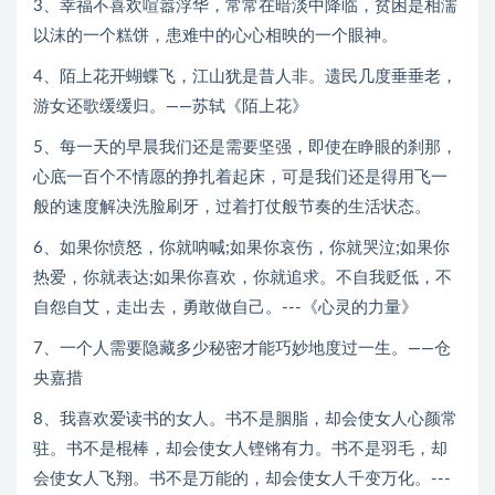
3、幸福不喜欢喧嚣浮华，常常在暗淡中降临，贫困是相濡
以沫的一个糕饼，患难中的心心相映的一个眼神。
4、陌上花开蝴蝶飞，江山犹是昔人非。遗民几度垂垂老，
游女还歌缓缓归。——苏轼《陌上花》
5、每一天的早晨我们还是需要坚强，即使在睁眼的刹那，
心底一百个不情愿的挣扎着起床，可是我们还是得用飞一
般的速度解决洗脸刷牙，过着打仗般节奏的生活状态。
6、如果你愤怒，你就呐喊;如果你哀伤，你就哭泣;如果你
热爱，你就表达;如果你喜欢，你就追求。不自我贬低，不
自怨自艾，走出去，勇敢做自己。---《心灵的力量》
7、一个人需要隐藏多少秘密才能巧妙地度过一生。——仓
央嘉措
8、我喜欢爱读书的女人。书不是胭脂，却会使女人心颜常
驻。书不是棍棒，却会使女人铿锵有力。书不是羽毛，却
会使女人飞翔。书不是万能的，却会使女人千变万化。---