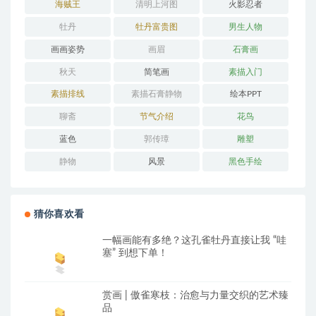
海贼王
清明上河图
火影忍者
牡丹
牡丹富贵图
男生人物
画画姿势
画眉
石膏画
秋天
简笔画
素描入门
素描排线
素描石膏静物
绘本PPT
聊斋
节气介绍
花鸟
蓝色
郭传璋
雕塑
静物
风景
黑色手绘
猜你喜欢看
一幅画能有多绝？这孔雀牡丹直接让我 “哇
塞” 到想下单！
赏画 | 傲雀寒枝：治愈与力量交织的艺术臻
品