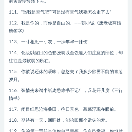
的苦涩慢慢淡下去。
111、“当我是空气吧”“可是没有空气我要怎么走下去”
112、我是你的，而你是自由的。——朝小诚《唐老板离婚
请签字》
113、一寸相思一寸灰，一抹年华一抹伤
114、化妆以醒目的色彩强调以至强迫人们注意的部位，却
往往是最软弱的所在。
115、你欲说还休的暧昧，忽悠去了我多少欲罢不能的青葱
岁月。
116、弦情殇未谱半纸离愁难书不记年，叹花开几度《三行
情书》
117、闭目细思沧海桑田，往日景色一幕幕浮现在眼前。
118、期待有一天，回眸处，能拾回那个遗失的梦。
119、你的第一责任是使你自己幸福。你自己幸福，你也就