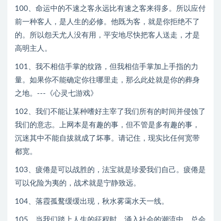
100、命运中的不速之客永远比有速之客来得多。所以应付
前一种客人，是人生的必修。他既为客，就是你拒绝不了
的。所以怨天尤人没有用，平安地尽快把客人送走，才是
高明主人。
101、我不相信手掌的纹路，但我相信手掌加上手指的力
量。如果你不能确定你往哪里走，那么此处就是你的葬身
之地。---《心灵七游戏》
102、我们不能让某种嗜好主宰了我们所有的时间并侵蚀了
我们的意志。上网本是有趣的事，但不管是多有趣的事，
沉迷其中不能自拔就成了坏事。请记住，现实比任何宽带
都宽。
103、疲倦是可以战胜的，法宝就是珍爱我们自己。疲倦是
可以化险为夷的，战术就是宁静致远。
104、落霞孤鹜缓缓出现，秋水雾霭水天一线。
105、当我们踏上人生的征程时，涌入社会的潮流中，总会