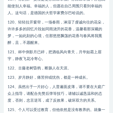
能使别人幸福。幸福的人，但愿在自己周围只看到幸福的
人。这句话，是德国的大哲学家费尔巴哈说的。
120、轻轻拉开窗帘，一场春雨，淋湿了虔诚向往的花朵，
许许多多的回忆片段如同雨浇开的花香，温馨着那深藏的
梦，一如此刻的心境，任那悠悠飘荡的花香与春风将我熏
醉，且，不愿醒来。
121、杯中倒影月已碎，把酒临风向青天，月华如霜上眉
宇，静夜飞花冷寄心。
122、古藤老树昏鸦，断肠人在天涯。
123、岁月静好，痛苦抑或忧伤，都是一种成长。
124、虽然出于一片好心，人普遍面皮薄，请不要在大庭广
众上指导，请配合先赞后弹等技巧，请辅以诚恳温和的态
度，否则，忠言逆耳，成了反效果，破坏双方的关系。
125、个人可以受过教育，但他依然是没有教养的。就像一