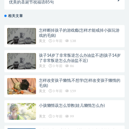
优美的圣诞节祝福语85句
相关文章
怎样断掉孩子的游戏瘾(怎样才能戒掉小孩玩游
戏的毛病)
美文
3 年前
138
孩子14岁了非常叛逆怎么办油盐不进(孩子14岁
了非常叛逆怎么办油盐不近)
美文
3 年前
86
怎样改变孩子懒惰,不想学(怎样改变孩子懒惰的
毛病)
美文
3 年前
159
小孩懒惰该怎么管教(娃儿懒惰怎么办)
美文
3 年前
99