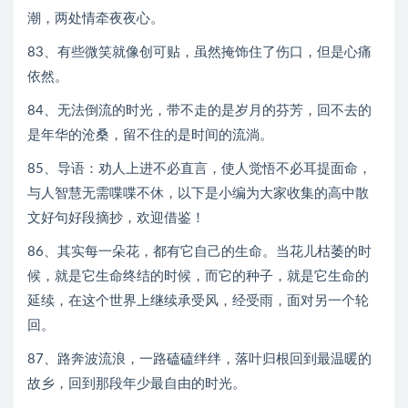
潮，两处情牵夜夜心。
83、有些微笑就像创可贴，虽然掩饰住了伤口，但是心痛
依然。
84、无法倒流的时光，带不走的是岁月的芬芳，回不去的
是年华的沧桑，留不住的是时间的流淌。
85、导语：劝人上进不必直言，使人觉悟不必耳提面命，
与人智慧无需喋喋不休，以下是小编为大家收集的高中散
文好句好段摘抄，欢迎借鉴！
86、其实每一朵花，都有它自己的生命。当花儿枯萎的时
候，就是它生命终结的时候，而它的种子，就是它生命的
延续，在这个世界上继续承受风，经受雨，面对另一个轮
回。
87、路奔波流浪，一路磕磕绊绊，落叶归根回到最温暖的
故乡，回到那段年少最自由的时光。