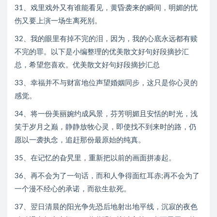
31、戏里戏外又有谁能看见，黄昏袭来的瞬间，明媚的忧
伤又要上演一场生离死别。
32、我的眼里有掉不完的泪，因为，我的心底永远都有赎
不完的罪。以下是小编整理的优美散文好句好段摘抄汇
总，希望您喜欢。优美散文好句好段摘抄汇总
33、幸福并不与财富地位声望婚姻同步，这只是你心灵的
感觉。
34、将一份美丽婉约成风景，芬芳明媚且安恬的时光，浅
笑于岁月之巅，静静放牧心灵，即使找不到来时的路，仍
愿以一袭执念，追赶那份最原始的纯真。
35、在记忆的旮旯里，重新把以前的画面拼凑起。
36、再不会为了一句话，而和人争得面红耳赤;再不会为了
一个漫不经心的承诺，而欲生欲死。
37、翌日清晨的阳光争先恐后地射出地平线，沉寂的夜色