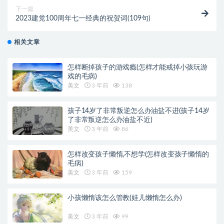
下一篇
2023建党100周年七一经典的祝贺词(109句)
相关文章
怎样断掉孩子的游戏瘾(怎样才能戒掉小孩玩游
戏的毛病)
美文
3 年前
138
孩子14岁了非常叛逆怎么办油盐不进(孩子14岁
了非常叛逆怎么办油盐不近)
美文
3 年前
86
怎样改变孩子懒惰,不想学(怎样改变孩子懒惰的
毛病)
美文
3 年前
159
小孩懒惰该怎么管教(娃儿懒惰怎么办)
美文
3 年前
99