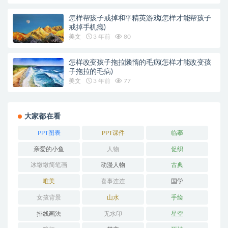
怎样帮孩子戒掉和平精英游戏(怎样才能帮孩子
戒掉手机瘾)
美文
3 年前
80
怎样改变孩子拖拉懒惰的毛病(怎样才能改变孩
子拖拉的毛病)
美文
3 年前
77
大家都在看
PPT图表
PPT课件
临摹
亲爱的小鱼
人物
促织
冰墩墩简笔画
动漫人物
古典
唯美
喜事连连
国学
女孩背景
山水
手绘
排线画法
无水印
星空