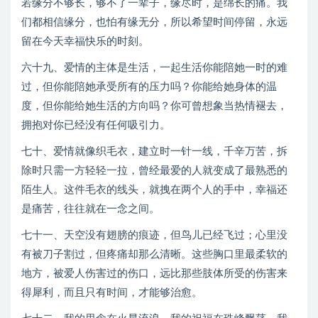
若缘分不够长，够不了一辈子，缘尽时，是绵长的痛。我
们都相信缘分，也怕有缘无分，所以希望时间停留，永远
留在今天幸福快乐的时刻。
六十九、爱情的主体是生活，一起生活你能陪她一时的难
过，但你能陪她承受所有的压力吗？你能给她身体的温
度，但你能给她生活的方向吗？你可曾想象当热情褪去，
拥抱对你已经没有任何吸引力。
七十、爱情就像织毛衣，建立时一针一线，千辛万苦，拆
除时只需一方轻轻一拉，曾经最爱的人就变成了最熟悉的
陌生人。这件毛衣的线头，就拽在两个人的手中，幸福还
是痛苦，往往就在一念之间。
七十一、天空没有翅膀的痕迹，但鸟儿已经飞过；心里没
有被刀子割过，但疼痛却那么清晰。这些胸口里最柔软的
地方，被爱人伤害过的伤口，远比那些肢体所受的伤害来
得犀利，而且只有时间，才能够治愈。