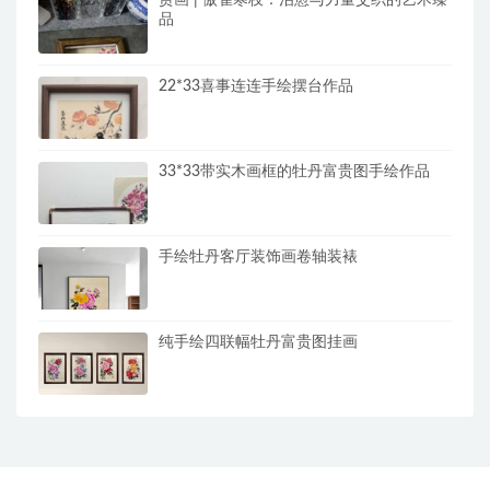
赏画 | 傲雀寒枝：治愈与力量交织的艺术臻
品
22*33喜事连连手绘摆台作品
33*33带实木画框的牡丹富贵图手绘作品
手绘牡丹客厅装饰画卷轴装裱
纯手绘四联幅牡丹富贵图挂画