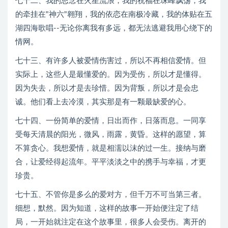
七十二、我的思念在火星流浪，我的祝福在珠峰飘荡，我
的牵挂在"神六"翱翔，我的依恋在南极冷藏，我的体贴在五
湖四海歌唱--无论你离我有多远，都无法逃避我用心绕下的
情网。
七十三、有许多人被爱情伤害过，所以不再相信爱情。但
实际上，这些人是最懂爱的。因为受伤，所以才是懂得。
因为失去，所以才是去珍惜。因为背叛，所以才是会忠
诚。他们看上去冷漠，其实那是有一颗最缺爱的心。
七十四、一份简单的爱情，日出而作，日落而息。一同享
受每天清晨的阳光，微风，雨露，黄昏。这样的愿望，算
不算贪心。我想爱情，就是相濡以沫的过一生。接纳与磨
合，让爱经得起流年。平平淡淡之中的携手与幸福，才更
珍贵。
七十五、不管你是多么的爱对方，但千万不可当第三者。
细想，默然。因为知道，这样的故事一开始便注定了结
局，一开始就注定在这个故事里，很多人会受伤。离开的