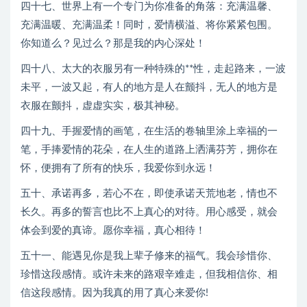
四十七、世界上有一个专门为你准备的角落：充满温馨、
充满温暖、充满温柔！同时，爱情横溢、将你紧紧包围。
你知道么？见过么？那是我的内心深处！
四十八、太大的衣服另有一种特殊的**性，走起路来，一波
未平，一波又起，有人的地方是人在颤抖，无人的地方是
衣服在颤抖，虚虚实实，极其神秘。
四十九、手握爱情的画笔，在生活的卷轴里涂上幸福的一
笔，手捧爱情的花朵，在人生的道路上洒满芬芳，拥你在
怀，便拥有了所有的快乐，我爱你到永远！
五十、承诺再多，若心不在，即使承诺天荒地老，情也不
长久。再多的誓言也比不上真心的对待。用心感受，就会
体会到爱的真谛。愿你幸福，真心相待！
五十一、能遇见你是我上辈子修来的福气。我会珍惜你、
珍惜这段感情。或许未来的路艰辛难走，但我相信你、相
信这段感情。因为我真的用了真心来爱你!