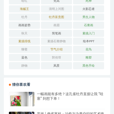
暗红
梵高
死神
海贼王
清明上河图
火影忍者
牡丹
牡丹富贵图
男生人物
画画姿势
画眉
石膏画
秋天
简笔画
素描入门
素描排线
素描石膏静物
绘本PPT
聊斋
节气介绍
花鸟
蓝色
郭传璋
雕塑
静物
风景
黑色手绘
猜你喜欢看
一幅画能有多绝？这孔雀牡丹直接让我 “哇
塞” 到想下单！