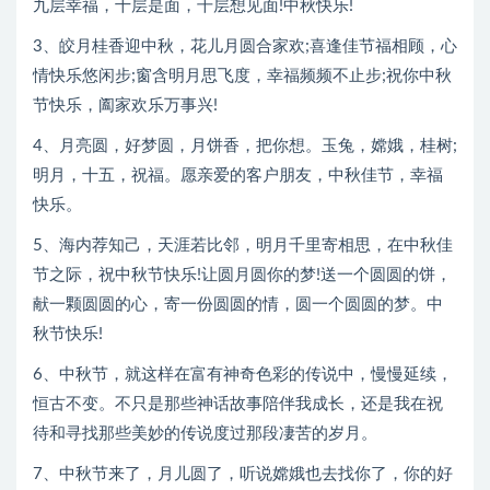
九层幸福，十层是面，千层想见面!中秋快乐!
3、皎月桂香迎中秋，花儿月圆合家欢;喜逢佳节福相顾，心
情快乐悠闲步;窗含明月思飞度，幸福频频不止步;祝你中秋
节快乐，阖家欢乐万事兴!
4、月亮圆，好梦圆，月饼香，把你想。玉兔，嫦娥，桂树;
明月，十五，祝福。愿亲爱的客户朋友，中秋佳节，幸福
快乐。
5、海内荐知己，天涯若比邻，明月千里寄相思，在中秋佳
节之际，祝中秋节快乐!让圆月圆你的梦!送一个圆圆的饼，
献一颗圆圆的心，寄一份圆圆的情，圆一个圆圆的梦。中
秋节快乐!
6、中秋节，就这样在富有神奇色彩的传说中，慢慢延续，
恒古不变。不只是那些神话故事陪伴我成长，还是我在祝
待和寻找那些美妙的传说度过那段凄苦的岁月。
7、中秋节来了，月儿圆了，听说嫦娥也去找你了，你的好