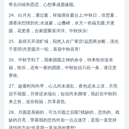
带去问候和思恋，心想事成愿缘圆。
24、白月光，通过窗，祥瑞洒在窗台上;中秋日，倍思量，
酒香浓烈情韵长;水迷蒙，山叠嶂，水天一色福无疆;月更
圆，花更香，合家团聚喜洋洋。中秋快乐!
25、喜得天开清旷域，宛然人在广寒宫!远思两乡断，清光
千里同!共赏圆月一轮，喜迎中秋良宵!
26、中秋节到了，我奉团圆之神的命令，特来给你送幸
福，快乐，还有一家的团圆，中秋短信只此一条，请注意
查收。
27、趁着时间尚早，心儿尚未凌乱，夜色还未上演，月亮
还不很圆，月饼还未端出，短信尚未拥堵，我赶在中秋到
来之前，送你祝福，共享喜悦。
28、月圆是美丽的，可当月圆之后呢?残缺的，悲伤的。残
缺的月亮，带着我的悲伤外加一点点迷茫，是我一直坚持
寻找的方向!也是我一直追寻的梦想!