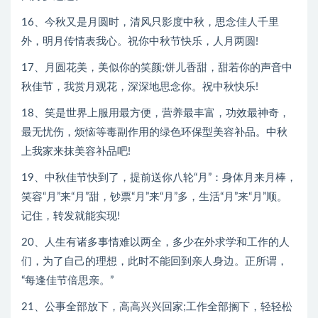
16、今秋又是月圆时，清风只影度中秋，思念佳人千里
外，明月传情表我心。祝你中秋节快乐，人月两圆!
17、月圆花美，美似你的笑颜;饼儿香甜，甜若你的声音中
秋佳节，我赏月观花，深深地思念你。祝中秋快乐!
18、笑是世界上服用最方便，营养最丰富，功效最神奇，
最无忧伤，烦恼等毒副作用的绿色环保型美容补品。中秋
上我家来抹美容补品吧!
19、中秋佳节快到了，提前送你八轮“月”：身体月来月棒，
笑容“月”来“月”甜，钞票“月”来“月”多，生活“月”来“月”顺。
记住，转发就能实现!
20、人生有诸多事情难以两全，多少在外求学和工作的人
们，为了自己的理想，此时不能回到亲人身边。正所谓，
“每逢佳节倍思亲。”
21、公事全部放下，高高兴兴回家;工作全部搁下，轻轻松