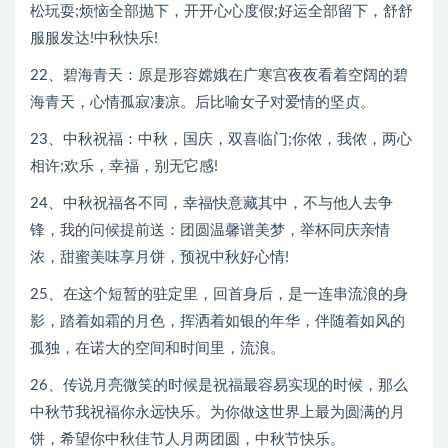
松玩耍;烦恼全部抛下，开开心心度假;好运全部留下，舒舒
服服发达!中秋快乐!
22、碧海青天：原是形容嫦娥在广寒宫夜夜看着空阔的碧
海青天，心情孤寂凄凉。后比喻女子对爱情的坚贞。
23、中秋祝福：中秋，国庆，双喜临门;你侬，我侬，两心
相许;欢乐，幸福，别无它感!
24、中秋祝福各不同，幸福快意藏其中，不与他人去争
锋，我的问候提前送：团圆温馨谱美梦，举杯同庆亲情
浓，甜蜜美味享月饼，预祝中秋好心情!
25、在这个短暂的驻定里，回首身后，是一连串流浪的身
影，踏着如霜的月色，挥洒着如银的年华，伴随着如风的
孤独，在诺大的空间和时间里，流浪。
26、传说月亮微笑的时候是祝福最容易实现的时候，那么
中秋节我祝福你永远快乐。为你做这世界上最为圆满的月
饼，希望你中秋佳节人月两团圆，中秋节快乐。