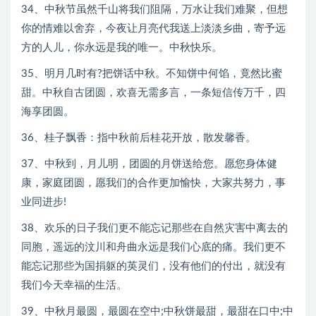
34、中秋节虽然千山将我们阻隔，万水让我们难聚，但想
你的情难以舍弃，今夜让月亮代我送上淡淡乡曲，寄予远
方的人儿，你永远是我的唯一。中秋快乐。
35、明月几时有?把饼话中秋。不知饼中何馅，竟然比蜜
甜。中秋自古团圆，欢喜无需多言，一条短信传万千，四
海享团圆。
36、桂子飘香：指中秋前后桂花开放，散发馨香。
37、中秋到，月儿明，团圆的月饼送给您。愿您身体健
康，家庭团圆，愿我们的合作更加愉快，大家共努力，事
业同进步!
38、欢乐的日子我们更不能忘记那些在自然灾害中离去的
同胞，遥远的汶川和舟曲永远是我们心底的痛。我们更不
能忘记那些为国捐躯的英灵们，没有他们的付出，就没有
我们今天幸福的生活。
39、中秋月最圆，最圆在空中;中秋饼最甜，最甜在口中;中