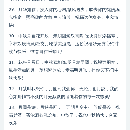
29、月华如霜，浸入你的心房;微风送爽，吹去你的忧伤;星
光拂窗，照亮你的方向;白云流芳，祝福送你身旁。中秋愉
快!
30、中秋月圆花开放，亲朋团聚乐陶陶;吃块月饼添福寿，
举杯欢庆情意浓;赏月吃茶美滋滋，送份祝福妙无穷;祝你中
秋节快乐，惬意自在乐翻天!
31、花好月圆日，中秋喜相逢;明月寓团圆，祝福寄朋友：
愿生活如圆月，梦想皆达成，幸福明月光，伴你天下行!中
秋快乐!
32、月缺时我想你，月圆时我念你，无论月圆月缺，我的
心如那恒古不变的月光默默的追随着你的每一次微笑!
33、月圆是诗，月缺是画，十五明月空中挂;问候是茶，祝
福是酒，茶浓酒香添盈袖。中秋了，祝您中秋愉快，合家
欢乐!