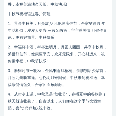
香，幸福美满地久天长。中秋快乐!
中秋节祝福语送客户简短
1、景是中秋美，月是故乡明;把酒庆佳节，合家笑盈盈;年
年花相似，岁岁人更兴;三言又两语，字字总关情;问候传喜
讯，更有好前景。中秋快乐!
2、幸福杯中酒，举杯邀明月，月圆人团圆，共享中秋月，
盛世好佳节，健康更平安，欢乐无限多，开心财运来，祝
你更幸福，中秋节快乐!
3、雁归时节一轮秋，金风细雨戏梧桐。亲朋别后少聚首，
月照九州盼重逢。心托明月寄问候，中秋未到祝福送。幸
福康健情谊久，合家团圆乐融融。
4、从时令上说，中秋又是"秋收节"，春播夏种的谷物到了
秋天就该收获了，自古以来，人们便在这个季节饮酒舞
蹈，喜气洋洋地庆祝丰收。