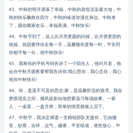
43、中秋的明月洒落了幸福，中秋的喜悦渲染着大地，中
秋的快乐飘散在四方，中秋的味道弥漫在身边。中秋来
了，愿你阖家欢乐，幸福美满。中秋快乐!
44、中秋节到了，送上比月亮更圆的问候，比月饼更甜的
祝福，祝甜蜜伴你走每一天，温馨随你度每一时，平安同
你相守每一分，祝中秋快乐!
45、我将你的手机号码告诉了一个陌生人，他叫月老，他
会在中秋月圆夜要帮我告诉你;我心思你，我心念你，我心
祝你中秋快乐!
46、你，是遥不可及的思念;家，是温馨舒适的港湾。我在
梦跟现实之间，捕风捉影似地想要温习每场故事。一家
人，一桌菜，一盘月饼，简单的情景都催人泪下。
47、中秋节，我决定调遣一支精锐部队支援你，它由微
笑，钞票，吉祥，运气，健康，平安组成，请您放心，中