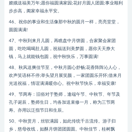
嫦娥送福美万年;愿你福圆满家园;花好月圆人团圆;事业顺利
步步高，阖家幸福永平安。
46、祝你的事业和生活像那中秋的圆月一样，亮亮堂堂，
圆圆满满!
47、中秋到来月儿圆，再瞧盘中月饼圆，合家聚会家团
圆，吃吃喝喝肚儿圆，祝福送到美梦圆，愿你天天挣大
钱，马上就能钱包圆，祝中秋快乐，万事圆满!
48、秋风送爽佳节至，中秋月圆心舒畅;花香阵阵沁人心，
欢声笑语杯不停;举头望月展笑颜，一家团圆乐开怀;借来月
光送祝福，情谊满满暖你心。祝中秋节快乐，幸福安康!
49、节两寿：旧俗对于塾师，逢端午节、中秋节、年节及
孔子诞辰，塾师生日，均各加送束修一月，称为三节两
寿。亦用以泛指节日和生辰。
50、中秋赏月，丝软满园，如此传统千古流传。游子归
乡，慈母收线，如酥月饼团团圆圆。中秋佳节，桂树飘