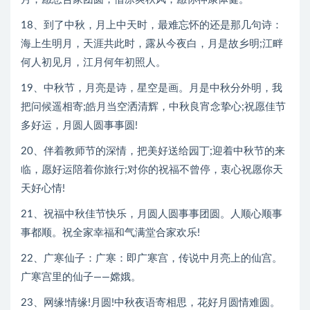
18、到了中秋，月上中天时，最难忘怀的还是那几句诗：
海上生明月，天涯共此时，露从今夜白，月是故乡明;江畔
何人初见月，江月何年初照人。
19、中秋节，月亮是诗，星空是画。月是中秋分外明，我
把问候遥相寄;皓月当空洒清辉，中秋良宵念挚心;祝愿佳节
多好运，月圆人圆事事圆!
20、伴着教师节的深情，把美好送给园丁;迎着中秋节的来
临，愿好运陪着你旅行;对你的祝福不曾停，衷心祝愿你天
天好心情!
21、祝福中秋佳节快乐，月圆人圆事事团圆。人顺心顺事
事都顺。祝全家幸福和气满堂合家欢乐!
22、广寒仙子：广寒：即广寒宫，传说中月亮上的仙宫。
广寒宫里的仙子——嫦娥。
23、网缘!情缘!月圆!中秋夜语寄相思，花好月圆情难圆。