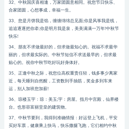
32、中秋国庆喜相逢，万家团圆意相同。祝您节日快乐、
合家团圆，心想事成，幸福一生。
33、您是月饼我是馅，缠缠绵绵总见面;你是风筝我是线，
追追逐逐把你牵;你是明月我是泉，美美满满一万年!中秋节
快乐!
34、朋友不求做最好的，但求做最知心的。祝福不求最华
丽的，但求最实际的。中秋节短信不求送最早的，但求最
贴心的。祝你中秋节吃好玩好身体好。
35、正逢中秋之际，祝您位高权重责任轻，钱多事少离家
近，每天睡到自然醒，工资数到手抽筋，奖金多到车来
运，别人加班您加薪!
36、琼楼玉宇：琼：美玉;宇：房屋。指月中宫殿，仙界楼
台。也形容富丽堂皇的建筑物。
37、中秋节要到，我得到准确情报：好运登上飞机，平安
买好车票，健康乘上快马，快乐撒腿飞跑，它们相约中秋