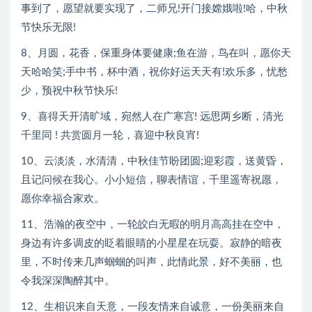
事到了，愿望就要实现了，二师兄!开门接嫦娥啦!哈，中秋
节快乐无限!
8、月圆，花香，保重身体要健康;鱼在游，鸟在叫，愿你天
天哈哈笑;手中书，杯中酒，祝你好运天天有!欢乐多，忧愁
少，预祝中秋节快乐!
9、喜得天开清旷域，宛然人在广寒宫! 远思两乡断，清光
千里同 ! 共赏圆月一轮，喜迎中秋良宵!
10、云淡淡，水清清，中秋佳节盼团圆;迎彩霞，送黄昏，
且记问候在我心。小小短信，聊表情谊，千里遥寄祝愿，
愿你幸福合家欢。
11、浩瀚的夜空中，一轮皎白无暇的明月高高挂在空中，
身边有许多调皮的眨着眼睛的小星星在玩耍。寂静的暗夜
里，不时传来几声蝈蝈的叫声，此情此景，好不美丽，也
令我深深陶醉其中。
12、生相识来自天意，一段友情来自诚意，一份美丽来自