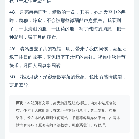
秋节一定保证您幸福!
48、月亮冉冉而升，精致的一盘，其实，她是天空中的明
眸，肃穆，静寂，不会被那些微弱的声息损害。我看到
了，一张渍泪的脸，一团荷的脸，写了纯纯的胸臆，把一
种凝思，曝于月的窥看。
49、清风送去了我的祝福，明月带来了我的问候，流星记
载了往日的故事，玉兔留下了永恒的吉祥。祝你中秋佳节
快乐，月圆人圆事事圆满!
50、花残月缺：形容衰败零落的景象。也比喻感情破裂，
两相离异。
声明：
本站所有文章，如无特殊说明或标注，均为本站原创发
布。任何个人或组织，在未征得本站同意时，禁止复制、盗用、
采集、发布本站内容到任何网站、书籍等各类媒体平台。如若本
站内容侵犯了原著者的合法权益，可联系我们进行处理。