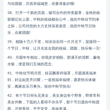
与你团圆，共筑幸福城堡，你要准备好哦!
38、打开一个新的页面，输写合作的华美篇章，金秋的收
获都记在上面，中秋的祝福都在心中，值此中秋佳节到来
之际，公司对您的大力支持深表谢意，祝您中秋节日快
乐，合家团圆!
39、相隔十万八千里，却沐浴在同一片月光下，迎接同一
个节日，中秋，让月光送去我的祝福：团圆，快乐每一天!
40、月圆年年相似，你我岁岁相盼。那满天的清辉，遍地
水银，便是我们互倾的思念。
41、中秋佳节明月照，桂花飘香祥瑞罩，月圆酒美福来
到，好运如意齐闪耀，一道祝福幸福绕，愿君快乐体健
安，阖家欢乐万事兴。祝你中秋节快乐!
42、有个节日仰头见美女，美女身边有个野兽，野兽常和
美女伴舞，下面的人看得不亦乐乎，那个节日愿你中秋团
圆，月饼香甜，平平安安，幸福美满。