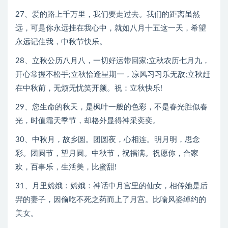
27、爱的路上千万里，我们要走过去。我们的距离虽然
远，可是你永远挂在我心中，就如八月十五这一天，希望
永远记住我，中秋节快乐。
28、立秋公历八月八，一切好运带回家;立秋农历七月九，
开心常握不松手;立秋恰逢星期一，凉风习习乐无敌;立秋赶
在中秋前，无烦无忧笑开颜。祝：立秋快乐!
29、您生命的秋天，是枫叶一般的色彩，不是春光胜似春
光，时值霜天季节，却格外显得神采奕奕。
30、中秋月，故乡圆。团圆夜，心相连。明月明，思念
彩。团圆节，望月圆。中秋节，祝福满。祝愿你，合家
欢，百事乐，生活美，比蜜甜!
31、月里嫦娥：嫦娥：神话中月宫里的仙女，相传她是后
羿的妻子，因偷吃不死之药而上了月宫。比喻风姿绰约的
美女。