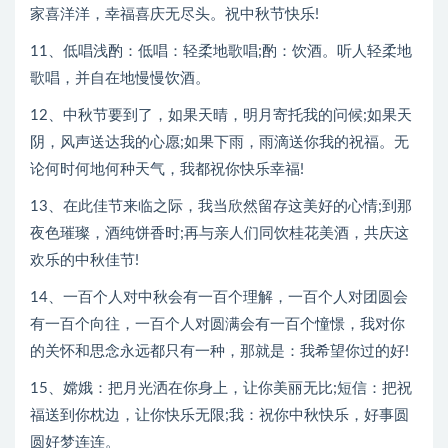
家喜洋洋，幸福喜庆无尽头。祝中秋节快乐!
11、低唱浅酌：低唱：轻柔地歌唱;酌：饮酒。听人轻柔地
歌唱，并自在地慢慢饮酒。
12、中秋节要到了，如果天晴，明月寄托我的问候;如果天
阴，风声送达我的心愿;如果下雨，雨滴送你我的祝福。无
论何时何地何种天气，我都祝你快乐幸福!
13、在此佳节来临之际，我当欣然留存这美好的心情;到那
夜色璀璨，酒纯饼香时;再与亲人们同饮桂花美酒，共庆这
欢乐的中秋佳节!
14、一百个人对中秋会有一百个理解，一百个人对团圆会
有一百个向往，一百个人对圆满会有一百个憧憬，我对你
的关怀和思念永远都只有一种，那就是：我希望你过的好!
15、嫦娥：把月光洒在你身上，让你美丽无比;短信：把祝
福送到你枕边，让你快乐无限;我：祝你中秋快乐，好事圆
圆好梦连连。