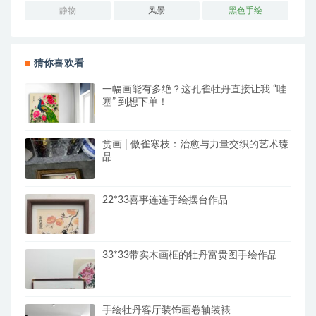
静物
风景
黑色手绘
猜你喜欢看
一幅画能有多绝？这孔雀牡丹直接让我 “哇
塞” 到想下单！
赏画 | 傲雀寒枝：治愈与力量交织的艺术臻
品
22*33喜事连连手绘摆台作品
33*33带实木画框的牡丹富贵图手绘作品
手绘牡丹客厅装饰画卷轴装裱