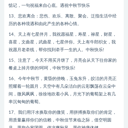
惦记，一句祝福来自心底。遇祝中秋节快乐
13、悲欢离合：悲伤、欢乐、离散、聚会。泛指生活中经
历的各种境遇和由此产生的各种心情。
14、天上有七星伴月，我祝愿福星，寿星，禄星，财星，
喜星，文曲星，武曲星，七星伴你。天上有牛郎织女，我
祝愿月老牵线，帮你找到牵手一生的人。中秋快乐!
15、注意了，今天不用买月饼了，月亮会从天下往你家的
餐桌上掉月饼的!呵呵，中秋节快乐!
16、今年中秋节，黄昏的傍晚，玉兔东升，皎洁的月亮正
照耀着一轮圆月，天空中有几朵洁白的云彩飘荡在云朵中
间，微风飒飒，徐徐地吹着小风，月光下的葡萄架上有几
串沉甸甸的葡萄。
17、我们用汗水换取你的微笑，用拼搏换取你们的肯定，
用质量赢得你们的信赖，中秋佳节来临之际，借空明圆
月，愿您合家团圆，借凉爽秋风，愿你神康体健。