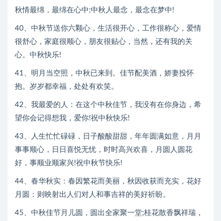
秋情最绵，最绵在心中;中秋人最念，最念在梦中!
40、中秋节送你六颗心，生活很开心，工作很称心，爱情
很舒心，家庭很顺心，朋友很贴心，当然，还有我的关
心。中秋快乐!
41、明月当空照，中秋已来到。佳节配美酒，娇妻投怀
抱。岁岁都幸福，处处有欢笑。
42、我最爱的人：在这个中秋佳节，我没有在你身边，希
望你会记得想我，爱你!祝中秋快乐!
43、人生忙忙碌碌，日子酸酸甜甜，年年圆满如意，月月
事事顺心，日日喜悦无忧，时时高兴欢喜，月圆人圆花
好，事顺业顺家兴!祝中秋节快乐!
44、春华秋实：春因繁花而美丽，秋因收获而充实，花好
月圆：则映射出人们对人和事吉祥的美好祈盼。
45、中秋佳节月儿圆，圆出全家聚一堂;桂花散香飘祥瑞，