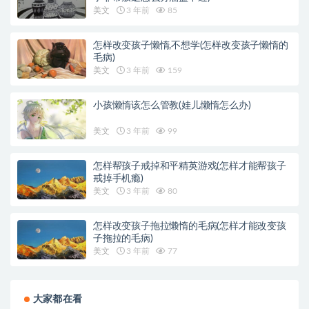
美文
3 年前
85
怎样改变孩子懒惰,不想学(怎样改变孩子懒惰的
毛病)
美文
3 年前
159
小孩懒惰该怎么管教(娃儿懒惰怎么办)
美文
3 年前
99
怎样帮孩子戒掉和平精英游戏(怎样才能帮孩子
戒掉手机瘾)
美文
3 年前
80
怎样改变孩子拖拉懒惰的毛病(怎样才能改变孩
子拖拉的毛病)
美文
3 年前
77
大家都在看