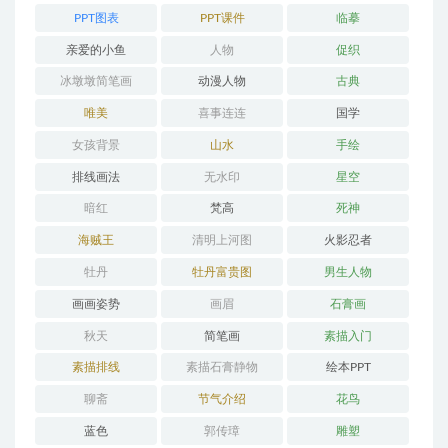
PPT图表
PPT课件
临摹
亲爱的小鱼
人物
促织
冰墩墩简笔画
动漫人物
古典
唯美
喜事连连
国学
女孩背景
山水
手绘
排线画法
无水印
星空
暗红
梵高
死神
海贼王
清明上河图
火影忍者
牡丹
牡丹富贵图
男生人物
画画姿势
画眉
石膏画
秋天
简笔画
素描入门
素描排线
素描石膏静物
绘本PPT
聊斋
节气介绍
花鸟
蓝色
郭传璋
雕塑