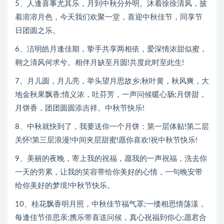
5、人逢喜事尤其乐，月到中秋分外明。沐着徐徐清风，披
着溶溶月色，今天我们欢聚一堂，喜迎中秋佳节，同享节
日团圆之乐。
6、洁明皓月逢佳期，挚手共享两相依，爱深情浓甜似蜜，
翱之清风何求兮。相伴月缺至月圆!共度此时至此生!
7、月儿圆，月儿亮，举头望月思故乡;秋叶黄，秋风爽，大
地金秋果飘香;情义浓，吐芬芳，一声问候暖心肠;月饼甜，
月饼香，团团圆圆添吉祥。中秋节快乐!
8、中秋就快到了，我要送你一个月饼：第一层体贴!第二层
关怀!第三层浪漫!中间夹层甜蜜!愿你喜欢!祝中秋节快乐!
9、美丽的夜晚，寄上我的祝福，愿我的一声祝福，洗去你
一天的劳累，让我的笑容带给你美好的心情，一句晚安带
给你美好的梦境!中秋节快乐。
10、桂花飘香明月照，中秋佳节福气罩;一缕相思情荡漾，
每逢佳节倍思亲;携乐带喜送问候，真心祝福到你心;愿君合