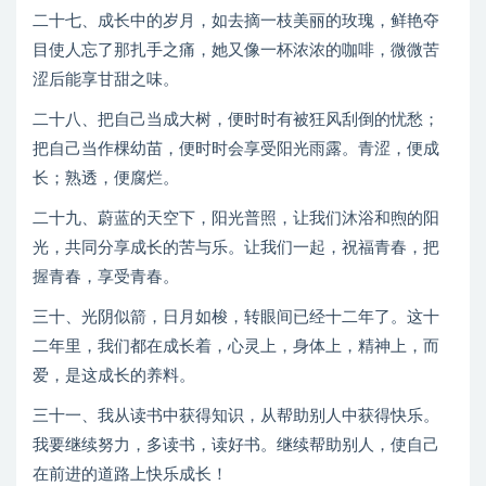
二十七、成长中的岁月，如去摘一枝美丽的玫瑰，鲜艳夺
目使人忘了那扎手之痛，她又像一杯浓浓的咖啡，微微苦
涩后能享甘甜之味。
二十八、把自己当成大树，便时时有被狂风刮倒的忧愁；
把自己当作棵幼苗，便时时会享受阳光雨露。青涩，便成
长；熟透，便腐烂。
二十九、蔚蓝的天空下，阳光普照，让我们沐浴和煦的阳
光，共同分享成长的苦与乐。让我们一起，祝福青春，把
握青春，享受青春。
三十、光阴似箭，日月如梭，转眼间已经十二年了。这十
二年里，我们都在成长着，心灵上，身体上，精神上，而
爱，是这成长的养料。
三十一、我从读书中获得知识，从帮助别人中获得快乐。
我要继续努力，多读书，读好书。继续帮助别人，使自己
在前进的道路上快乐成长！