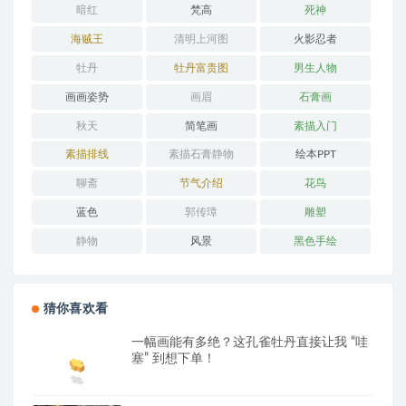
暗红
梵高
死神
海贼王
清明上河图
火影忍者
牡丹
牡丹富贵图
男生人物
画画姿势
画眉
石膏画
秋天
简笔画
素描入门
素描排线
素描石膏静物
绘本PPT
聊斋
节气介绍
花鸟
蓝色
郭传璋
雕塑
静物
风景
黑色手绘
猜你喜欢看
一幅画能有多绝？这孔雀牡丹直接让我 “哇
塞” 到想下单！