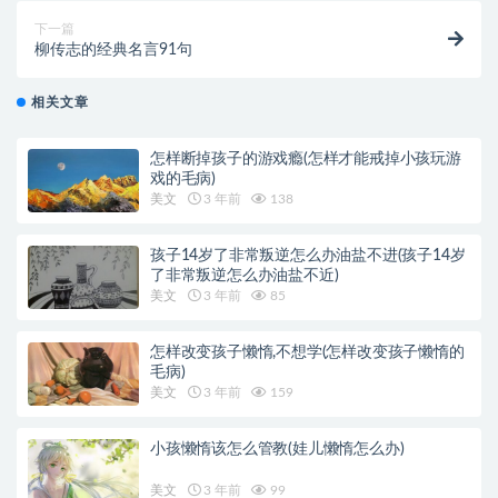
下一篇
柳传志的经典名言91句
相关文章
怎样断掉孩子的游戏瘾(怎样才能戒掉小孩玩游
戏的毛病)
美文
3 年前
138
孩子14岁了非常叛逆怎么办油盐不进(孩子14岁
了非常叛逆怎么办油盐不近)
美文
3 年前
85
怎样改变孩子懒惰,不想学(怎样改变孩子懒惰的
毛病)
美文
3 年前
159
小孩懒惰该怎么管教(娃儿懒惰怎么办)
美文
3 年前
99