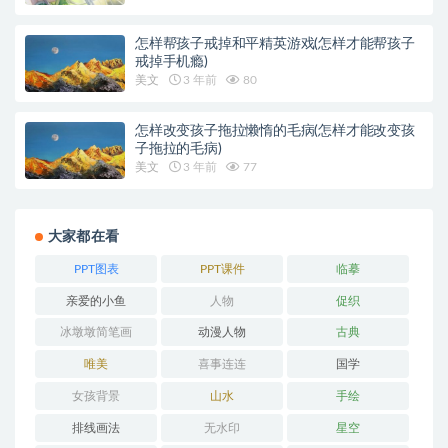
怎样帮孩子戒掉和平精英游戏(怎样才能帮孩子
戒掉手机瘾)
美文
3 年前
80
怎样改变孩子拖拉懒惰的毛病(怎样才能改变孩
子拖拉的毛病)
美文
3 年前
77
大家都在看
PPT图表
PPT课件
临摹
亲爱的小鱼
人物
促织
冰墩墩简笔画
动漫人物
古典
唯美
喜事连连
国学
女孩背景
山水
手绘
排线画法
无水印
星空