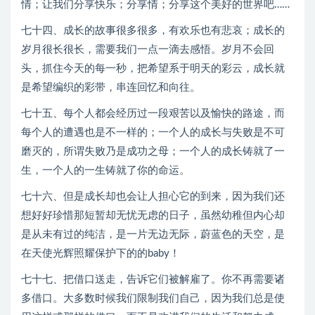
情；让我们分享快乐；分享情；分享这个美好的世界吧……
七十四、成长的故事很多很多，有欢乐也有悲哀；成长的
岁月很长很长，需要我们一点一滴去感悟。岁月不会回
头，抓住今天的每一秒，把希望系于明天的彩云，成长就
是希望编织的彩带，串连回忆和向往。
七十五、每个人都会经历过一段艰苦以及愉快的路途，而
每个人的遭遇也是不一样的；一个人的成长与失败是不可
磨灭的，所谓失败乃是成功之母；一个人的成长铸就了一
生，一个人的一生铸就了你的命运。
七十六、但是成长却也会让人担心它的到来，因为我们还
想好好珍惜那短暂却无忧无虑的日子，虽然幼稚但内心却
是从未有过的纯洁，是一片无边无际，蔚蓝色的天空，是
在天使光辉照耀保护下的的baby！
七十七、把借口送走，告诉它们被解雇了。你不再需要诸
多借口。大多数时候我们限制我们自己，因为我们总是使