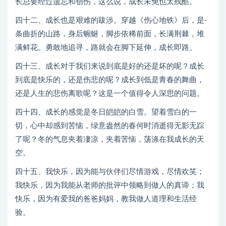
长总要经过遗忘和创伤，这么说，成长未免也太残酷。
四十二、成长也是艰难的跋涉。穿越《伤心地铁》后，是-
条曲折的山路，身后蜿蜒，脚步依稀前面，长满荆棘，堆
满鲜花。勇敢地追寻，路就会在脚下延伸，成长即路。
四十三、成长对于我们来说到底是好的还是坏的呢？成长
到底是快乐的，还是伤悲的呢？成长到低是青春的舞曲，
还是人生的悲伤离歌呢？这是一个值得令人深思的问题。
四十四、成长的感觉是冬日皑皑的白雪。望着雪白的一
切，心中却感到苦恼，绿意盎然的春何时消逝得无影无踪
了呢？冬的气息夹着凄凉，夹着苦恼，荡涤在我成长的天
空。
四十五、我快乐，因为能与伙伴们尽情游戏，尽情欢笑；
我快乐，因为我能从老师的批评中领略到做人的真谛；我
快乐，因为有爱我的爸爸妈妈，教我做人道理和生活经
验。