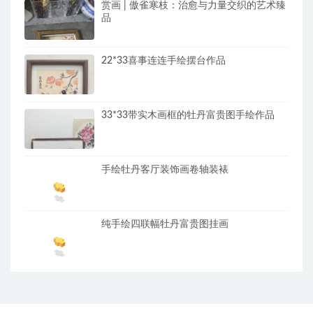
赏画 | 傲雀寒枝：治愈与力量交织的艺术臻
品
22*33喜事连连手绘摆台作品
33*33带实木画框的牡丹富贵图手绘作品
手绘牡丹客厅装饰画卷轴装裱
纯手绘四联幅牡丹富贵图挂画