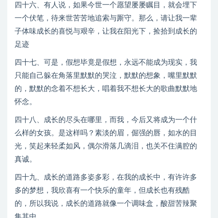
四十六、有人说，如果今世一个愿望屡屡瞩目，就会埋下
一个伏笔，待来世苦苦地追索与厮守。那么，请让我一辈
子体味成长的喜悦与艰辛，让我在阳光下，捡拾到成长的
足迹
四十七、可是，假想毕竟是假想，永远不能成为现实，我
只能自己躲在角落里默默的哭泣，默默的想象，嘴里默默
的，默默的念着不想长大，唱着我不想长大的歌曲默默地
怀念。
四十八、成长的尽头在哪里，而我，今后又将成为一个什
么样的女孩。是这样吗？素淡的眉，倔强的唇，如水的目
光，笑起来轻柔如风，偶尔滑落几滴泪，也关不住满腔的
真诚。
四十九、成长的道路多姿多彩，在我的成长中，有许许多
多的梦想，我欣喜有一个快乐的童年，但成长也有残酷
的，所以我说，成长的道路就像一个调味盒，酸甜苦辣聚
集其中。