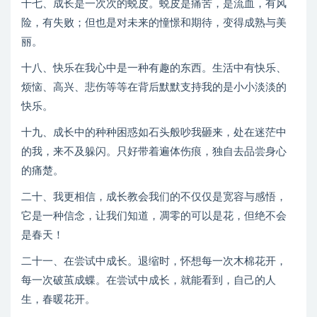
十七、成长是一次次的蜕皮。蜕皮是痛苦，是流血，有风
险，有失败；但也是对未来的憧憬和期待，变得成熟与美
丽。
十八、快乐在我心中是一种有趣的东西。生活中有快乐、
烦恼、高兴、悲伤等等在背后默默支持我的是小小淡淡的
快乐。
十九、成长中的种种困惑如石头般吵我砸来，处在迷茫中
的我，来不及躲闪。只好带着遍体伤痕，独自去品尝身心
的痛楚。
二十、我更相信，成长教会我们的不仅仅是宽容与感悟，
它是一种信念，让我们知道，凋零的可以是花，但绝不会
是春天！
二十一、在尝试中成长。退缩时，怀想每一次木棉花开，
每一次破茧成蝶。在尝试中成长，就能看到，自己的人
生，春暖花开。