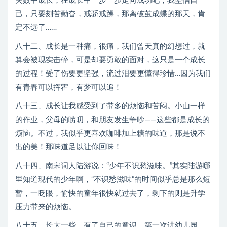
失败中成长，在成长中一步一步走向成功吧，我坚信自
己，只要刻苦勤奋，戒骄戒躁，那离破茧成蝶的那天，肯
定不远了……
八十二、成长是一种痛，很痛，我们曾天真的幻想过，就
算会被现实击碎，可是却要勇敢的面对，这只是一个成长
的过程！受了伤要更坚强，流过泪要更懂得珍惜…因为我们
有青春可以挥霍，有梦可以追！
八十三、成长让我感受到了带多的烦恼和苦闷。小山一样
的作业，父母的唠叨，和朋友发生争吵——这些都是成长的
烦恼。不过，我似乎更喜欢咖啡加上糖的味道，那是说不
出的美！那味道足以让你回味！
八十四、南宋词人陆游说：“少年不识愁滋味。”其实陆游哪
里知道现代的少年啊，“不识愁滋味”的时间似乎总是那么短
暂，一眨眼，愉快的童年很快就过去了，剩下的则是升学
压力带来的烦恼。
八十五、长大一些，有了自己的意识。第一次进幼儿园，