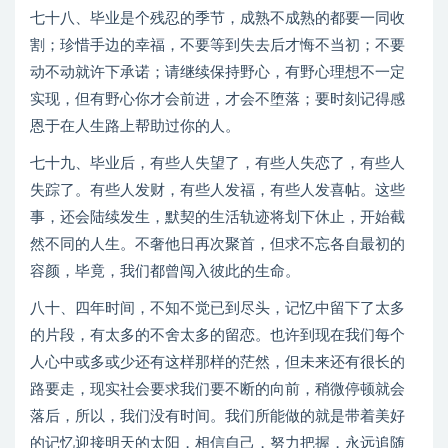
七十八、毕业是个残忍的季节，成熟不成熟的都要一同收
割；珍惜手边的幸福，不要等到失去后才悔不当初；不要
动不动就许下承诺；请继续保持野心，有野心理想不一定
实现，但有野心你才会前进，才会不堕落；要时刻记得感
恩于在人生路上帮助过你的人。
七十九、毕业后，有些人失望了，有些人失恋了，有些人
失踪了。有些人发财，有些人发福，有些人发喜帖。这些
事，还会陆续发生，默契的生活轨迹将划下休止，开始截
然不同的人生。不奢他日再次聚首，但求不忘各自最初的
容颜，毕竟，我们都曾闯入彼此的生命。
八十、四年时间，不知不觉已到尽头，记忆中留下了太多
的片段，有太多的不舍太多的留恋。也许到现在我们每个
人心中或多或少还有这样那样的茫然，但未来还有很长的
路要走，现实社会要求我们要不断的向前，稍微停顿就会
落后，所以，我们没有时间。我们所能做的就是带着美好
的记忆迎接明天的太阳，相信自己，努力把握，永远追随