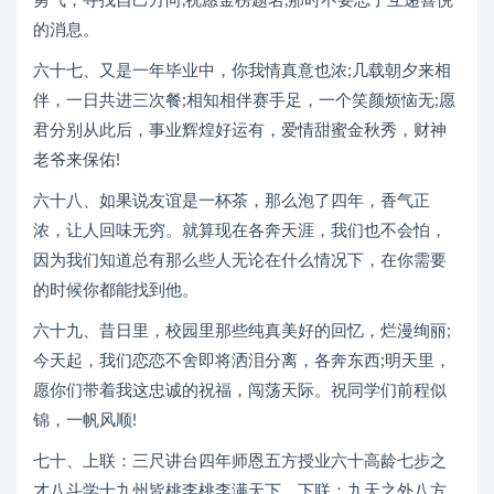
勇气，寻找自己方向,祝愿金榜题名,那时不要忘了互递喜悦
的消息。
六十七、又是一年毕业中，你我情真意也浓;几载朝夕来相
伴，一日共进三次餐;相知相伴赛手足，一个笑颜烦恼无;愿
君分别从此后，事业辉煌好运有，爱情甜蜜金秋秀，财神
老爷来保佑!
六十八、如果说友谊是一杯茶，那么泡了四年，香气正
浓，让人回味无穷。就算现在各奔天涯，我们也不会怕，
因为我们知道总有那么些人无论在什么情况下，在你需要
的时候你都能找到他。
六十九、昔日里，校园里那些纯真美好的回忆，烂漫绚丽;
今天起，我们恋恋不舍即将洒泪分离，各奔东西;明天里，
愿你们带着我这忠诚的祝福，闯荡天际。祝同学们前程似
锦，一帆风顺!
七十、上联：三尺讲台四年师恩五方授业六十高龄七步之
才八斗学士九州皆桃李桃李满天下，下联：九天之外八方