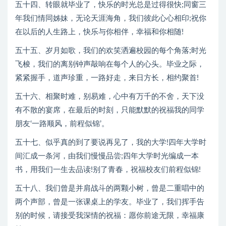
五十四、转眼就毕业了，快乐的时光总是过得很快;同窗三
年我们情同姊妹，无论天涯海角，我们彼此心心相印;祝你
在以后的人生路上，快乐与你相伴，幸福和你相随!
五十五、岁月如歌，我们的欢笑洒遍校园的每个角落;时光
飞梭，我们的离别钟声敲响在每个人的心头。毕业之际，
紧紧握手，道声珍重，一路好走，来日方长，相约聚首!
五十六、相聚时难，别易难，心中有万千的不舍，天下没
有不散的宴席，在最后的时刻，只能默默的祝福我的同学
朋友‘一路顺风，前程似锦’。
五十七、似乎真的到了要说再见了，我的大学!四年大学时
间汇成一条河，由我们慢慢品尝;四年大学时光编成一本
书，用我们一生去品读!别了青春，祝福校友们前程似锦!
五十八、我们曾是并肩战斗的两颗小树，曾是二重唱中的
两个声部，曾是一张课桌上的学友。毕业了，我们挥手告
别的时候，请接受我深情的祝福：愿你前途无限，幸福康