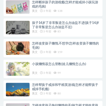
怎样断掉孩子的游戏瘾(怎样才能戒掉小孩玩游
戏的毛病)
美文
3 年前
138
孩子14岁了非常叛逆怎么办油盐不进(孩子14岁
了非常叛逆怎么办油盐不近)
美文
3 年前
85
怎样改变孩子懒惰,不想学(怎样改变孩子懒惰的
毛病)
美文
3 年前
159
小孩懒惰该怎么管教(娃儿懒惰怎么办)
美文
3 年前
99
怎样帮孩子戒掉和平精英游戏(怎样才能帮孩子
戒掉手机瘾)
美文
3 年前
80
怎样改变孩子拖拉懒惰的毛病(怎样才能改变孩