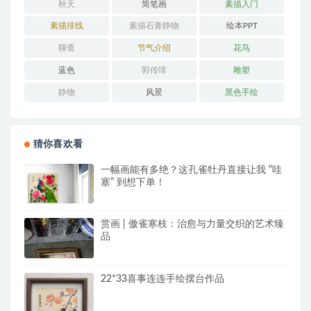
秋天
简笔画
素描入门
素描排线
素描石膏静物
绘本PPT
聊斋
节气介绍
花鸟
蓝色
郭传璋
雕塑
静物
风景
黑色手绘
猜你喜欢看
一幅画能有多绝？这孔雀牡丹直接让我 “哇
塞” 到想下单！
赏画 | 傲雀寒枝：治愈与力量交织的艺术臻
品
22*33喜事连连手绘摆台作品