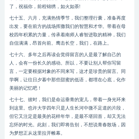
了，祝福你，前程锦绣，如火如荼!
七十五、六月，充满热情季节，我们整理行囊，准备再度
出发，要在前方的战场挥撒我们的智慧和才华。带着在母
校四年积累的力量，传承着南师人睿智进取的精神，我们
自信满满，昂首向前。鹰击长空，我们，在路上。
七十六、多年之后再读会觉得留言的人是最了解自己的
人，会有一份长久的感动。所以，不要让别人帮你写留
言，一定要根据对象的不同来写，这才是珍贵的留言。同
学啊，让往日夕暮中那些甜蜜的低语，都埋在心底，化作
美丽的记忆吧！
七十七、彼时，我们是命运垂青的宠儿，带着一身光环来
到这里。也许大学四年只是人生长河中微不足道的片段，
但它又注定是最美的花样年华，是最不堪回首，却又无法
忘怀的时光。此刻，我们即将告别，不想说青春散场，因
为梦想正从这里拉开帷幕。