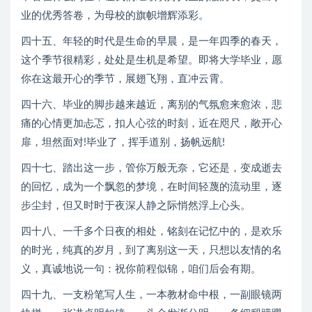
业的优秀答卷，为母校的旗帜增辉添彩。
四十五、年轻的时代是生命的早晨，是一年四季的春天，
这个季节很精彩，处处是生机是希望。即将大学毕业，愿
你在这最开心的季节，展翅飞翔，直冲云霄。
四十六、毕业的脚步越来越近，离别的气氛愈来愈浓，悲
痛的心情更加忐忑，扣人心弦的时刻，近在咫尺，敞开心
扉，坦然面对!毕业了，挥手道别，扬帆远航!
四十七、踏出这一步，管你万般无奈，它还是，变成逝去
的回忆，成为一个飘忽的梦境，在时间轻蔑的流动里，逐
步尘封，但又时时于夜深人静之际悄然浮上心头。
四十八、一千多个日夜的相处，铭刻在记忆中的，是欢乐
的时光，纯真的岁月，到了离别这一天，只想以友情的名
义，真诚地说一句：祝你前程似锦，咱们后会有期。
四十九、一支粉笔写人生，一本教材命中根，一副眼镜两