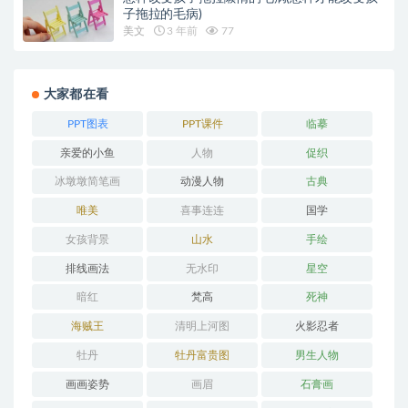
子拖拉的毛病)
美文
3 年前
77
大家都在看
PPT图表
PPT课件
临摹
亲爱的小鱼
人物
促织
冰墩墩简笔画
动漫人物
古典
唯美
喜事连连
国学
女孩背景
山水
手绘
排线画法
无水印
星空
暗红
梵高
死神
海贼王
清明上河图
火影忍者
牡丹
牡丹富贵图
男生人物
画画姿势
画眉
石膏画