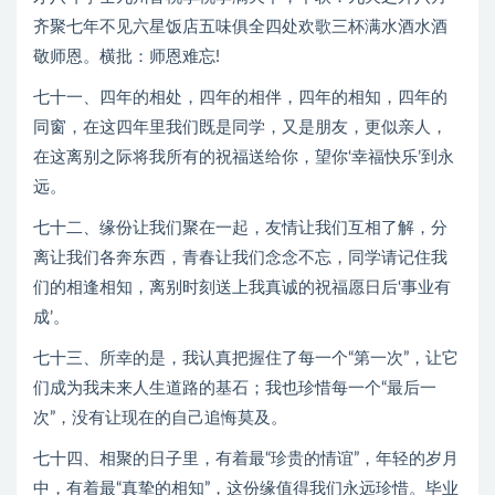
齐聚七年不见六星饭店五味俱全四处欢歌三杯满水酒水酒
敬师恩。横批：师恩难忘!
七十一、四年的相处，四年的相伴，四年的相知，四年的
同窗，在这四年里我们既是同学，又是朋友，更似亲人，
在这离别之际将我所有的祝福送给你，望你‘幸福快乐’到永
远。
七十二、缘份让我们聚在一起，友情让我们互相了解，分
离让我们各奔东西，青春让我们念念不忘，同学请记住我
们的相逢相知，离别时刻送上我真诚的祝福愿日后‘事业有
成’。
七十三、所幸的是，我认真把握住了每一个“第一次”，让它
们成为我未来人生道路的基石；我也珍惜每一个“最后一
次”，没有让现在的自己追悔莫及。
七十四、相聚的日子里，有着最“珍贵的情谊”，年轻的岁月
中，有着最“真挚的相知”，这份缘值得我们永远珍惜。毕业