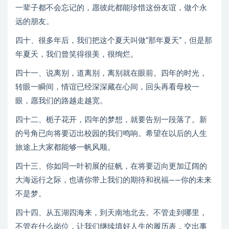
一辈子都不会忘记的，愿彼此都能珍惜这份友谊，做个永
远的朋友。
四十、很多年后，我们把这个夏天叫做“那年夏天”，但是那
年夏天，我们曾笑得很美，很绚烂。
四十一、说离别，道离别，离别就在眼前。四年的时光，
转眼一瞬间，情谊已经深深藏在心间，回头再看母校一
眼，愿我们的路越走越宽。
四十二、栀子花开，四年的梦想，就要告别一段落了。新
的号角已向将要迈出校园的我们鸣响。希望在以后的人生
旅途上大家都能够一帆风顺。
四十三、你如同一叶初展的征帆，在将要迈向更加辽阔的
大海远行之际，也请你带上我们的期待和祝福——你的未来
不是梦。
四十四、从五湖四海来，到天南地北去。不管走到哪里，
不管在什么岗位，让我们继续填好人生的履历表，交出事