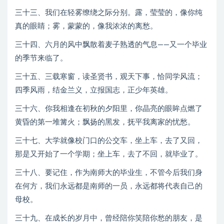
三十三、我们在轻雾缭绕之际分别。露，莹莹的，像你纯
真的眼睛；雾，蒙蒙的，像我浓浓的离愁。
三十四、六月的风中飘散着麦子熟透的气息——又一个毕业
的季节来临了。
三十五、三载寒窗，读圣贤书，观天下事，恰同学风流；
四季风雨，结金兰义，立报国志，正少年英雄。
三十六、你我相逢在初秋的夕阳里，你晶亮的眼眸点燃了
黄昏的第一堆篝火；飘扬的黑发，抚平我离家的忧愁。
三十七、大学就像校门口的公交车，坐上车，去了又回，
那是又开始了一个学期；坐上车，去了不回，就毕业了。
三十八、要记住，作为南师大的毕业生，不管今后我们身
在何方，我们永远都是南师的一员，永远都将代表自己的
母校。
三十九、在成长的岁月中，曾经陪你笑陪你愁的朋友，是