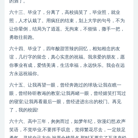
的酒了。
六十三、毕业了，分离了，高校搞笑了，毕业照，就业
照，人才认栽了。用疯狂的结束，划上大学的句号，不为
让你晕倒，结局为了逍遥。无拘束，不烦恼，撒手一把，
勇敢往前跑。
六十四、毕业了，四年酸甜苦辣的回忆，相知相念的友
谊，几行字的留念，真心实意的祝福。我亲爱的朋友，愿
你事业有成，爱情美满，生活幸福，永远快乐。我会在远
方永远祝福你。
六十五、让我再望一眼，曾经奔跑过的球场;让我在瞧一
眼，曾经聆听教诲的教室;让我再睹一眼，曾经嬉笑打骂过
的寝室;让我再看最后一眼，曾经进进出出的校门。再见
了，我的校园!
六十六、高中三年，匆匆而过，如梦年纪，弥漫幻想,欢声
笑语，不觉毕业,不要挥手叹息，觉得繁花尽去，一定鼓足