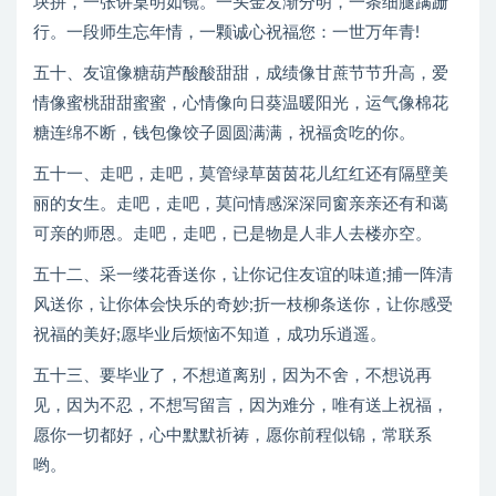
块拼，一张讲桌明如镜。一头金发渐分明，一条细腿蹒跚
行。一段师生忘年情，一颗诚心祝福您：一世万年青!
五十、友谊像糖葫芦酸酸甜甜，成绩像甘蔗节节升高，爱
情像蜜桃甜甜蜜蜜，心情像向日葵温暖阳光，运气像棉花
糖连绵不断，钱包像饺子圆圆满满，祝福贪吃的你。
五十一、走吧，走吧，莫管绿草茵茵花儿红红还有隔壁美
丽的女生。走吧，走吧，莫问情感深深同窗亲亲还有和蔼
可亲的师恩。走吧，走吧，已是物是人非人去楼亦空。
五十二、采一缕花香送你，让你记住友谊的味道;捕一阵清
风送你，让你体会快乐的奇妙;折一枝柳条送你，让你感受
祝福的美好;愿毕业后烦恼不知道，成功乐逍遥。
五十三、要毕业了，不想道离别，因为不舍，不想说再
见，因为不忍，不想写留言，因为难分，唯有送上祝福，
愿你一切都好，心中默默祈祷，愿你前程似锦，常联系
哟。