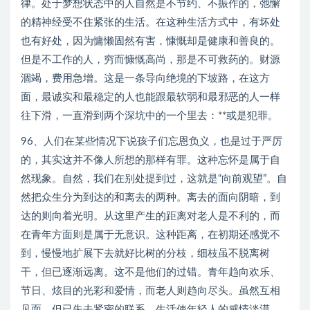
律。处于梦想状态中的人自然是不节约、不振作的，弛懈
的精神经受不住紧张的生活。在这种生活方式中，有坏处
也有好处，因为慵懒固然有害，慷慨却是健康和善良的。
但是不工作的人，穷而慷慨高尚，那是不可救药的。财源
涸竭，费用急增。这是一条导向绝境的下坡路，在这方
面，最诚实和最稳定的人也能跟最软弱和最邪恶的人一样
往下滑，一直滑到两个深坑中的一个里去：**或是犯罪。
96、人们在某些情况下说孩子们忘恩负义，也是过于严厉
的，其实这并不像人所想的那样有罪。这种忘怀是属于自
然现象。自然，我们在别处提到过，这就是“向前观望”。自
然把众生分为到达的和离去的两种。离去的面向阴暗，到
达的则向着光明。从这里产生的距离对老人是不利的，而
在青年方面则是属于无意识。这种距离，在初期还感觉不
到，慢慢地扩展下去就好比树的分枝，细枝虽不脱离树
干，但已逐渐远离。这不是他们的过错。青年趋向欢乐、
节日、炫目的光彩和爱情，而老人则趋向尽头。虽然互相
见面，但已失去紧密的联系。生活使年轻人的感情淡漠，