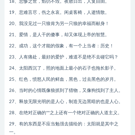
18、悲惨之世，焰仍不毁。夜散日出，人复自由。
19、悲难言尽，伤之永哀。闲桌客椅，人逝情散。
20、我没见过一只狼肯为另一只狼的幸福而献身！
21、爱情，是人干的傻事，却又体现上帝的智慧。
22、成功，这个才能的假象，有一个上当者：历史！
23、人有痛处，最好的爱护，难道不是绝不去碰它吗？
24、太阳西沉了，照的地面上最小的石子也拖长影子。
25、红色，愤怒人民的鲜血，黑色，过去黑色的岁月。
26、当时的心情既像狼抓到了猎物，又像狗找到了主人。
27、释放无限光明的是人心，制造无边黑暗的也是人心。
28、在绝对正确的**之上还有一个绝对正确的人道主义。
29、有的东西是不应当勉强去描绘的：太阳就是其中之
一。