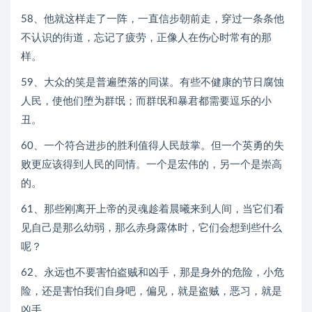
58、他就这样走了一阵，一直信步朝前走，穿过一条条他
不认识的街道，忘记了疲劳，正像人在伤心时常有的那
样。
59、大众的笑是普遍堕落的同谋。有些不健康的节日腐蚀
人民，使他们堕为群氓；而群氓和暴君都需要逗乐的小
丑。
60、一个符合进步的胜利值得人民鼓掌。但一个英勇的失
败更应该得到人民的同情。一个是宏伟的，另一个是崇高
的。
61、那些刚离开上帝的灵魂趁着晨曦来到人间，当它们看
见自己是那么幼弱，那么赤身露体时，它们会想到些什么
呢？
62、永远也不要害怕盗贼和凶手，那是身外的危险，小危
险，还是害怕我们自身吧，偏见，就是盗贼，恶习，就是
凶手。