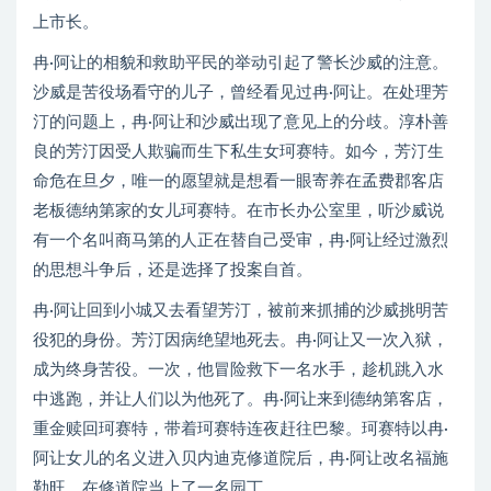
上市长。
冉·阿让的相貌和救助平民的举动引起了警长沙威的注意。
沙威是苦役场看守的儿子，曾经看见过冉·阿让。在处理芳
汀的问题上，冉·阿让和沙威出现了意见上的分歧。淳朴善
良的芳汀因受人欺骗而生下私生女珂赛特。如今，芳汀生
命危在旦夕，唯一的愿望就是想看一眼寄养在孟费郡客店
老板德纳第家的女儿珂赛特。在市长办公室里，听沙威说
有一个名叫商马第的人正在替自己受审，冉·阿让经过激烈
的思想斗争后，还是选择了投案自首。
冉·阿让回到小城又去看望芳汀，被前来抓捕的沙威挑明苦
役犯的身份。芳汀因病绝望地死去。冉·阿让又一次入狱，
成为终身苦役。一次，他冒险救下一名水手，趁机跳入水
中逃跑，并让人们以为他死了。冉·阿让来到德纳第客店，
重金赎回珂赛特，带着珂赛特连夜赶往巴黎。珂赛特以冉·
阿让女儿的名义进入贝内迪克修道院后，冉·阿让改名福施
勒旺，在修道院当上了一名园丁。