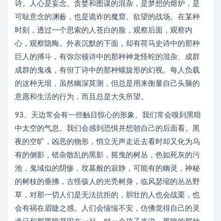
诗。人心是妄念、贪婪和图谋的混杂，是梦想的熔炉，是
可耻意念的渊薮，也是诡诈的魔窟、欲望的战场。在某种
时刻，透过一个思索的人苍白的脸，观察后面，观察内
心，观察隐晦。外表沉默的下面，却有荷马史诗中的那种
巨人的搏斗，有弥尔顿诗中的那种神龙怪蛇的混杂、成群
成群的鬼魂，有但丁诗中的那种螺旋形的幻视。每人负载
的这种无垠，虽然幽深莫测，但总是用来衡量自己头脑的
意愿和生活的行为，而且总是大失所望。
93、天边常会有一些触目惊心的形象。我们常会嗅到黑暗
中太空的气息。我们会感到恐惧并想朝自己的后面看。黑
夜的空旷，凶恶的物形，悄立无声走近去看时却又化为乌
有的侧影，错杂散乱的黑影，摇曳的树丛，色如死灰的污
池，鬼域似的阴惨，坟墓般的寂静，可能有的幽灵，神秘
的树枝的垂拂，古怪骇人的光秃树身，临风瑟缩的丛丛野
草，对那一切人们是无法抗拒的，胆壮的人也会战栗，也
会有祸在眉睫之感。人们会惴惴不安，仿佛觉得自己的灵