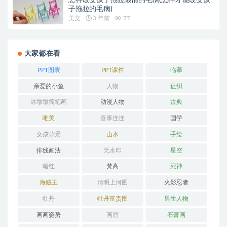
子拖拉的毛病)
美文
3 年前
77
大家都在看
PPT图表
PPT课件
临摹
亲爱的小鱼
人物
促织
冰墩墩简笔画
动漫人物
古典
唯美
喜事连连
国学
女孩背景
山水
手绘
排线画法
无水印
星空
暗红
梵高
死神
海贼王
清明上河图
火影忍者
牡丹
牡丹富贵图
男生人物
画画姿势
画眉
石膏画