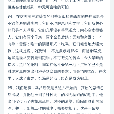
魂已和那黑暗凝固在一起。对一个孩子来说，黑暗的那种
侵袭会使他感到一种无可言喻的可怕。
94、在这黑洞里游荡着的那些近似猛兽恶魔的狰狞鬼影是
不管普遍的进步的，它们不理解思想和文字，它们所关心
的只是个人满足。它们几乎没有善恶观念，内心空虚得骇
人。它们有两个母亲，两个全是后娘：无知和穷困；一个
向导：需要；唯一的满足形式：吃喝。它们粗鲁地大嚼大
啖，这就是说，凶残到……不是象暴君那样，而是象猛虎。
这些鬼怪从受苦走到犯罪，不可避免的传承，令人晕眩的
接续，黑区的逻辑。匍匐在这社会第三地下层里的已不是
对绝对真理发出那种受到窒息的要求，而是**的抗议。在这
里，人成了毒龙。饥渴是起点，终点是成为撒旦。
95、我们记得，马吕斯便是从这儿开始的。狂热的恋情忽
然出现，并把他推到了种种无目的和无基础的幻想中。他
出门仅仅为了去胡思乱想。缓慢的渍染。喧闹而淤止的深
渊。并且，随着工作的减少，需要增加了。这是一条规