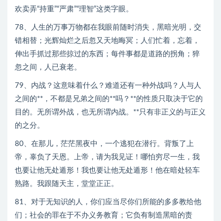
欢卖弄“持重”“严肃”“理智”这类字眼。
78、人生的万事万物都在我眼前随时消失，黑暗光明，交
错相替；光辉灿烂之后忽又天地晦冥；人们忙着，忘着，
伸出手抓过那些掠过的东西；每件事都是道路的拐角；猝
忽之间，人已衰老。
79、内战？这意味着什么？难道还有一种外战吗？人与人
之间的**，不都是兄弟之间的**吗？**的性质只取决于它的
目的。无所谓外战，也无所谓内战。**只有非正义的与正义
的之分。
80、在那儿，茫茫黑夜中，一个逃犯在潜行。背叛了上
帝，辜负了天恩。上帝，请为我见证！哪怕穷尽一生，我
也要让他无处遁形！我也要让他无处遁形！他在暗处轻车
熟路。我跟随天主，堂堂正正。
81、对于无知识的人，你们应当尽你们所能的多多教给他
们；社会的罪在于不办义务教育；它负有制造黑暗的责