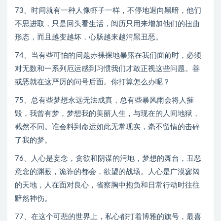
73、时间就有一种人像虾子一样，不停地退向黑暗，他们
不思进取，只是回头看生活，阅历只用来增加他们的扭曲
形态，而且越变越坏，心肠越来越污黑丑恶。
74、当有些可怕的问题赤裸裸地暴露在我们面前时，必须
对无数和一系列厄运感到习惯我们才敢正视这些问题。善
或恶就在这严厉的问号后面。你打算怎么办呢？
75、总有些梦想永远无法成真，总有些暴风雨会将人摧
毁，我曾有梦，梦想我的美丽人生，与现在的人间地狱，
截然不同。谁会料到命运如此无常现实，毫不留情的击碎
了我的梦。
76、人心是妄念，贪欲和阴谋的污地，梦想的舞台，丑恶
意念的渊薮，诡诈的都会，欲望的战场。人心是广漠寥阔
的天地，人在面对良心，省察胸中抱负和日常行动时往往
黯然神伤。
77、在这个可悲的世界上，私心都打着博雅的旗号，最喜