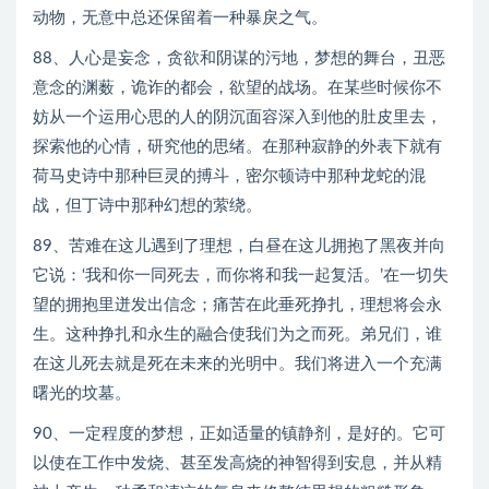
动物，无意中总还保留着一种暴戾之气。
88、人心是妄念，贪欲和阴谋的污地，梦想的舞台，丑恶
意念的渊薮，诡诈的都会，欲望的战场。在某些时候你不
妨从一个运用心思的人的阴沉面容深入到他的肚皮里去，
探索他的心情，研究他的思绪。在那种寂静的外表下就有
荷马史诗中那种巨灵的搏斗，密尔顿诗中那种龙蛇的混
战，但丁诗中那种幻想的萦绕。
89、苦难在这儿遇到了理想，白昼在这儿拥抱了黑夜并向
它说：‘我和你一同死去，而你将和我一起复活。’在一切失
望的拥抱里迸发出信念；痛苦在此垂死挣扎，理想将会永
生。这种挣扎和永生的融合使我们为之而死。弟兄们，谁
在这儿死去就是死在未来的光明中。我们将进入一个充满
曙光的坟墓。
90、一定程度的梦想，正如适量的镇静剂，是好的。它可
以使在工作中发烧、甚至发高烧的神智得到安息，并从精