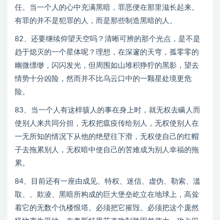
任。当一个人的心中充满黑暗，罪恶便在那里滋长起来。
有罪的并不是犯罪的人，而是那些制造黑暗的人。
82、还要继续仰望天空吗？清晰可辨的那个光点，是不是
趋于熄灭的一个星体呢？理想，在深邃的天穹，孤零零的
幽微缥缈，闪闪发光，但周围如山堆积狰狞的黑影，望去
情势十分凶险，然而并不比乌云口中的一颗星处境更危
险。
83、当一个人有这样骇人的事在身上时，就无权去瞒人而
使别人来共同分担，无权把瘟疫传给别人，无权使别人在
一无所知的情况下从他的绝壁往下滑，无权使自己的红帽
子去拖累别人，无权暗中使自己的苦难成为别人幸福的拖
累。
84、目前还有一座由成见、特权、迷信、虚伪、勒索、滥
取、、欺凌、黑暗所构成的巨大堡垒屹立在地球上，高耸
着它的无数个仇楼恨塔。必须把它摧毁。必须把这个庞然