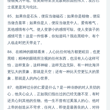
怪物夷为平地。在奥斯特里茨克敌制胜固然伟大，攻占巴
士底更是无与伦比。
85、如果你是石头，便应当做磁石；如果你是植物，便应
当做含羞草；如果你是人，便应当做意中人。爱有稚气，
其他感情有小气。使人变渺小的感情可耻。使人变孩子的
感情可贵！这是一件怪事，你知道吗？我在黑暗中。有个
人临走时把天带走了。
86、在精神的眼睛看来，人心比任何地方都更眩目，也更
黑暗；精神的眼睛所注视的任何东西，也没有人心这样可
怕，这样复杂，这样神秘，这样无边无际。有一种比海洋
更弘大的景象，那就是天空；还有一种比天空更弘大的景
象，那就是人的内心世界。
87、他那种过分的仁爱是什么？是一种冷静的对人关切的
心，他关心众人，正如我们指出过的已经无微不至，有时
还关心到其他的生物。他一生不曾有过奚落人的心。他对
上帝的创造从不苛求，任何人，即使是最善良的人，对待