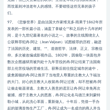
而坟墓则冲淡老年人的感情。不要错怪这些无辜的孩子
们。
97、《悲惨世界》是由法国大作家维克多·雨果于1862年所
发表的一部长篇小说，涵盖了拿破仑**和之后的十几年的时
间，是十九世纪最著名的小说之一。故事的主线围绕主人
公获释罪犯冉·阿让（Jean Valjean）试图赎罪的历程，融进
了法国的历史、建筑、**、道德哲学、法律、正义、宗教信
仰。多次被改编成影视作品。1802年，因偷取一块面包并
数次企图越狱而被判处十九年苦役的冉·阿让结束了法国南
部土伦苦役场的苦难生活。获释后前往指定城市的途中，
疲惫困顿的冉·阿让推开了当地受人尊重的主教大人卞福汝
的大门。好心的主教大人收留冉·阿让过夜，却不想被冉·阿
让偷走银器潜逃。主教大人善意的谎言让冉·阿让幸免再次
被捕。感于主教大人的恩惠，冉·阿让化名马德兰来到蒙特
勒小城，从此洗心革面，重新做人。十年后，凭借一手办
起的玻璃首饰生产工厂，冉·阿让成为一名成功的商人并当