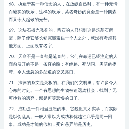
68、执迷于某一种信念的人，在放纵自己时，有一种无情
而诚实的欢乐，这样的欢乐，莫名奇妙的竟会是一种阴森
而又令人起敬的光芒。
69、这块石板光秃秃的，凿石的人只想到这是筑墓石所
需，除了使它够长够宽能盖住一个人之外，就没有考虑其
他方面。上面没有名字。
70、天命不是一直都是笔直的，它们在命运已经注定的人
面前展开的不是一条直的路；有绝路、死胡同、黑暗的拐
弯、令人焦急的多岔道的交叉路口。
71、法律的条文是死板的。在我们的文明里，有许多令人
心寒的时刻。一个有思想的生物被迫远离社会，找到了无
可挽救的遗弃，那是何等悲惨的日子。
72、成功是一件相当丑恶的事。它貌似真才实学，而实际
是以伪乱真。一般人常以为成功和优越性几乎是同一回
事。成功是才能的假相，受它愚弄的是历史。