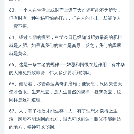
63、一个人在生活上或财产上遭了大难还可能不为所动，
但有时有一种神秘可怕的打击，打在人的心上，却能使人
一蹶不振。
64、经过长期的摸索，科学今日已经知道肥效最高的肥料
就是人肥。如果说我们的黄金是粪尿，反之，我们的粪尿
就是黄金。
65、这是一条古老的规律——妒忌和憎恨在起作用；有才华
的人难免招致诽谤，伟人多少要听到狗吠。
66、他活着，尽管命运离奇多磨难；他安息，只因失去天
使才合眼。生来死去，是人生自然的规律；昼来夜去，也
同样是这种道理。
67、人，有了物质才能生存；人，有了理想才谈得上生
活。脚步不能达到的地方，眼光可以到达；眼光不能到达
的地方，精神可以飞到。