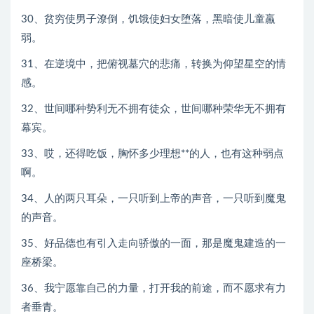
30、贫穷使男子潦倒，饥饿使妇女堕落，黑暗使儿童羸
弱。
31、在逆境中，把俯视墓穴的悲痛，转换为仰望星空的情
感。
32、世间哪种势利无不拥有徒众，世间哪种荣华无不拥有
幕宾。
33、哎，还得吃饭，胸怀多少理想**的人，也有这种弱点
啊。
34、人的两只耳朵，一只听到上帝的声音，一只听到魔鬼
的声音。
35、好品德也有引入走向骄傲的一面，那是魔鬼建造的一
座桥梁。
36、我宁愿靠自己的力量，打开我的前途，而不愿求有力
者垂青。