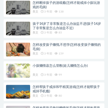
怎样断掉孩子的游戏瘾(怎样才能戒掉小孩玩游
戏的毛病)
美文
3 年前
138
孩子14岁了非常叛逆怎么办油盐不进(孩子14岁
了非常叛逆怎么办油盐不近)
美文
3 年前
85
怎样改变孩子懒惰,不想学(怎样改变孩子懒惰的
毛病)
美文
3 年前
159
小孩懒惰该怎么管教(娃儿懒惰怎么办)
美文
3 年前
99
怎样帮孩子戒掉和平精英游戏(怎样才能帮孩子
戒掉手机瘾)
美文
3 年前
80
怎样改变孩子拖拉懒惰的毛病(怎样才能改变孩