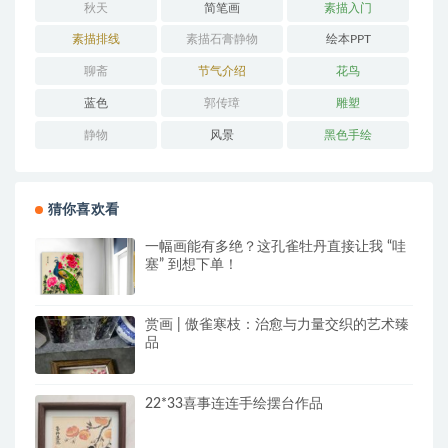
秋天
简笔画
素描入门
素描排线
素描石膏静物
绘本PPT
聊斋
节气介绍
花鸟
蓝色
郭传璋
雕塑
静物
风景
黑色手绘
猜你喜欢看
一幅画能有多绝？这孔雀牡丹直接让我 “哇
塞” 到想下单！
赏画 | 傲雀寒枝：治愈与力量交织的艺术臻
品
22*33喜事连连手绘摆台作品