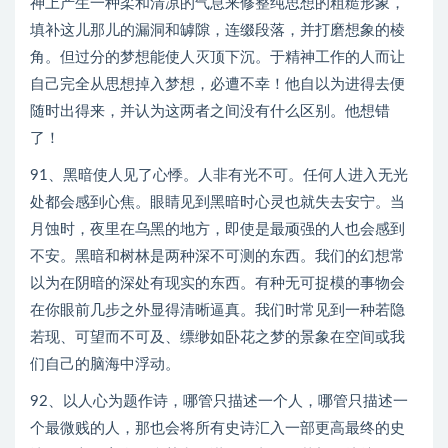
神上产生一种柔和清凉的气息来修整纯思想的粗糙形象，
填补这儿那儿的漏洞和罅隙，连缀段落，并打磨想象的棱
角。但过分的梦想能使人灭顶下沉。于精神工作的人而让
自己完全从思想掉入梦想，必遭不幸！他自以为进得去便
随时出得来，并认为这两者之间没有什么区别。他想错
了！
91、黑暗使人见了心悸。人非有光不可。任何人进入无光
处都会感到心焦。眼睛见到黑暗时心灵也就失去安宁。当
月蚀时，夜里在乌黑的地方，即使是最顽强的人也会感到
不安。黑暗和树林是两种深不可测的东西。我们的幻想常
以为在阴暗的深处有现实的东西。有种无可捉模的事物会
在你眼前几步之外显得清晰逼真。我们时常见到一种若隐
若现、可望而不可及、缥缈如卧花之梦的景象在空间或我
们自己的脑海中浮动。
92、以人心为题作诗，哪管只描述一个人，哪管只描述一
个最微贱的人，那也会将所有史诗汇入一部更高最终的史