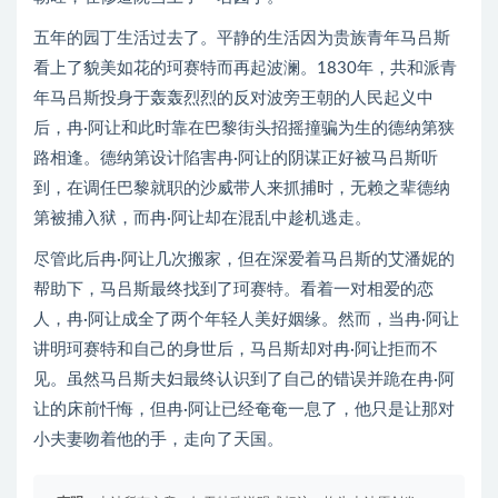
五年的园丁生活过去了。平静的生活因为贵族青年马吕斯
看上了貌美如花的珂赛特而再起波澜。1830年，共和派青
年马吕斯投身于轰轰烈烈的反对波旁王朝的人民起义中
后，冉·阿让和此时靠在巴黎街头招摇撞骗为生的德纳第狭
路相逢。德纳第设计陷害冉·阿让的阴谋正好被马吕斯听
到，在调任巴黎就职的沙威带人来抓捕时，无赖之辈德纳
第被捕入狱，而冉·阿让却在混乱中趁机逃走。
尽管此后冉·阿让几次搬家，但在深爱着马吕斯的艾潘妮的
帮助下，马吕斯最终找到了珂赛特。看着一对相爱的恋
人，冉·阿让成全了两个年轻人美好姻缘。然而，当冉·阿让
讲明珂赛特和自己的身世后，马吕斯却对冉·阿让拒而不
见。虽然马吕斯夫妇最终认识到了自己的错误并跪在冉·阿
让的床前忏悔，但冉·阿让已经奄奄一息了，他只是让那对
小夫妻吻着他的手，走向了天国。