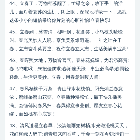
44、立春了，万物都苏醒了，忙碌之余，放下手上的活
儿，面对着复苏的生机，闭上眼，深深地呼吸一下，愿我
这条小小的短信带给你片刻的心旷神怡!立春快乐!
45、立春到，冰雪消，柳叶飘，花含笑，小鸟枝头喳喳
叫。春光美妙人人晓，辜负美景难逍遥。一年之计在于
春，立志奋斗莫要逃。祝你立春立大志，生活美满事业高!
46、春晖照大地，万物皆喜气。春林花妩媚，为君添高贵;
春鸟鸣啾啾，来把佳偶求;春潮连天涨，事业必高攀;春雨轻
轻飘，生活更美妙。立春，用春意温暖人间!
47、春风杨柳千万条，青山绿水花枝俏。阳光灿烂春意
浓，蜜蜂采蜜山花笑。立春播种耕耘忙，撒下快乐播美
满。烦恼郁闷春风扫，春风得意事业创。愿友立春心花
绽，面如桃花心底宽！
48、清风送暖立春早，淡淡烟雨笼树梢;水光潋滟桃夭夭，
花红柳绿人醉了;踏青归来闻香草，千金一刻在今朝;情谊一