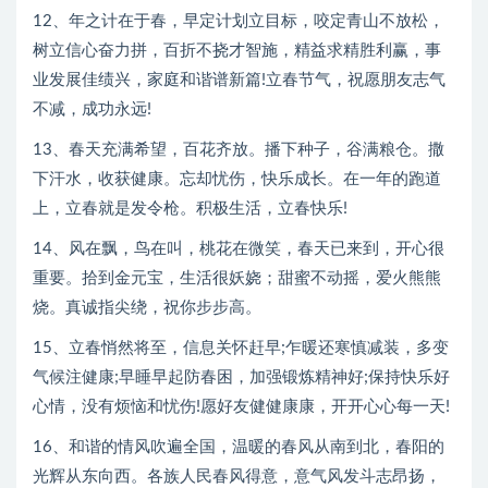
12、年之计在于春，早定计划立目标，咬定青山不放松，
树立信心奋力拼，百折不挠才智施，精益求精胜利赢，事
业发展佳绩兴，家庭和谐谱新篇!立春节气，祝愿朋友志气
不减，成功永远!
13、春天充满希望，百花齐放。播下种子，谷满粮仓。撒
下汗水，收获健康。忘却忧伤，快乐成长。在一年的跑道
上，立春就是发令枪。积极生活，立春快乐!
14、风在飘，鸟在叫，桃花在微笑，春天已来到，开心很
重要。拾到金元宝，生活很妖娆；甜蜜不动摇，爱火熊熊
烧。真诚指尖绕，祝你步步高。
15、立春悄然将至，信息关怀赶早;乍暖还寒慎减装，多变
气候注健康;早睡早起防春困，加强锻炼精神好;保持快乐好
心情，没有烦恼和忧伤!愿好友健健康康，开开心心每一天!
16、和谐的情风吹遍全国，温暖的春风从南到北，春阳的
光辉从东向西。各族人民春风得意，意气风发斗志昂扬，