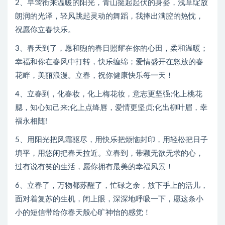
2、早莺衔来温暖的阳光，青山挺起起伏的身姿，浅草绽放
朗润的光泽，轻风跳起灵动的舞蹈，我捧出满腔的热忱，
祝愿你立春快乐。
3、春天到了，愿和煦的春日照耀在你的心田，柔和温暖；
幸福和你在春风中打转，快乐缠绵；爱情盛开在怒放的春
花畔，美丽浪漫。立春，祝你健康快乐每一天！
4、立春到，化春妆，化上梅花妆，意志更坚强;化上桃花
腮，知心知己来;化上点绛唇，爱情更坚贞;化出柳叶眉，幸
福永相随!
5、用阳光把风霜驱尽，用快乐把烦恼封印，用轻松把日子
填平，用悠闲把春天拉近。立春到，带颗无欲无求的心，
过有说有笑的生活，愿你拥有最美的幸福风景！
6、立春了，万物都苏醒了，忙碌之余，放下手上的活儿，
面对着复苏的生机，闭上眼，深深地呼吸一下，愿这条小
小的短信带给你春天般心旷神怡的感觉！