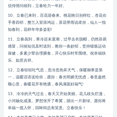
信传情问候到，立春给力一年好。
10、立春已来到，百花迎春来。桃花映日别样红，杏花在
手香四邻，蟹兰入室添鸿运，茶花带雨说牵挂，仙人一指
知春到，花样年华多姿彩!
11、立春虽到，寒冷还未退潮，过早去衣脱帽，仍然容易
感冒，问候短信及时送到，教你一条妙招，坚持锻炼运动
保健，多素少荤合理膳食，开心快乐时常围绕。祝幸福快
乐、如意吉祥。
12、立春轻轻吐气息，忽冷忽热坏天气，保暖御寒是第
一，温暖话语送给你，愿你：春光明媚无忧虑，春意盎然
顺心意，春暖花开有艳遇，春风满面好福气!
13、冷冷的天气过去，春天又开始美丽。花儿枝头烂漫，
小河融化成溪。梦想张开了希冀，踏出一片新绿。愿你将
幸福一揽入怀，回眸间总有笑意。立春快乐！