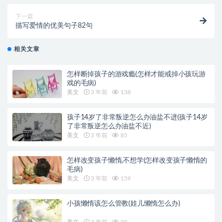
下一篇
描写爱情的优美句子82句
相关文章
怎样断掉孩子的游戏瘾(怎样才能戒掉小孩玩游
戏的毛病)
美文
3 年前
138
孩子14岁了非常叛逆怎么办油盐不进(孩子14岁
了非常叛逆怎么办油盐不近)
美文
3 年前
85
怎样改变孩子懒惰,不想学(怎样改变孩子懒惰的
毛病)
美文
3 年前
159
小孩懒惰该怎么管教(娃儿懒惰怎么办)
美文
3 年前
99