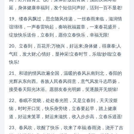
延，身体健康幸福到，发个短信问声好，活到一百不显老!
19、缕春风飘过，思念随风传递，一丝春雨来临，滋润情
谊绵绵，一声春雷响起，奏响祝福篇章，一束春花盛开，
绽放快乐送你，立春到，愿你立春快乐，幸福无限!
20、立春到，百花开;万物兴，好运来;身体健，得康泰;人
气旺，发大财;心情好，显神采!立春时节，乐哉!妙哉!立春
快乐!
21、和谐的情风吹遍全国，温暖的春风从南到北，春阳的
光辉从东向西。各族人民春风得意，意气风发斗志昂扬，
接受春天阳光沐浴。愿朋友春光明媚，笑逐颜开无烦恼!
22、春眠不觉晓，处处春光照，又是立春到，天天没烦
恼，时时开口笑，快乐身旁绕，立春要起早，踏上健康
道，好运来笼罩，财运来滋扰，收入步步高，立春乐逍遥!
23、春风吹，吹醒了快乐，吹来了幸福;春雨浇，浇开了吉