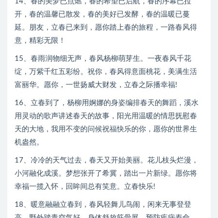
14、春的美梦已点燃，春的希望已启航，春的序幕已拉
开，春的温馨已散发，春的美好已发酵，春的温暖已蔓
延。朋友，立春已来到，愿你踏上春的旅程，一路春风得
意，精彩无限！
15、春雨润物细无声，春风杨柳萌芽生。一夜春风千花
绽，万紫千红五彩纷。祝你，春风得意面桃花，美满生活
富丽华。愿你，一世扬威大财发，立春之际播幸福!
16、立春到了，杨柳用婀娜的身姿编排春天的舞蹈，溪水
用灵动的歌声讲述春天的故事，阳光用温暖的情思抚慰春
天的大地，我用不变的问候祝福快乐的你，愿你的世界生
机盎然。
17、冷冷的天气过去，春天又开始美丽。花儿枝头烂漫，
小河融化成溪。梦想张开了希冀，踏出一片新绿。愿你将
幸福一揽入怀，回眸间总有笑意。立春快乐!
18、暖意融融立春到，春风轻舞儿鸟闹，闲来无事登登
高，野外踏青空气好，身体舒放筋骨展，预防疾病寿命