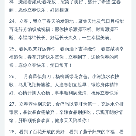
祥，浇灌着如意;春花放，渲染了美好，盛开了希望;立春
到，愿你立春快乐，好运相随!
24、立春，我立于春天的发源地，聚集天地灵气日月精华
百花芬芳编织成祝福：愿你快乐源源不断、财富源源不
断、幸福绵绵长长、好运长长久久，一生幸福美满。
25、春风吹来好运伴你，春雨洒下吉祥绕你，春雷敲响幸
福追你，春花开满快乐罩你，立春到了，送给你春的问
候，愿你立春快乐，笑口常开！
26、二月春风似剪刀，杨柳新绿花含苞。小河流水欢快
歌，鸟儿飞翔舞婆娑。人逢春朝宜起早，锻炼身体精神
好。心情开朗人心畅，事事顺利病魔消。祝你立春快乐!
27、立春养生别忘记，食疗当以养肝为第一，充足水分排
毒素，暴饮暴食需放弃，辛辣食品别多吃，乐观开朗好情
绪，肝脏顺畅多欢喜，健康天天陪着你！
28、看到了百花开放的美好，看到了燕子归来的幸福，看