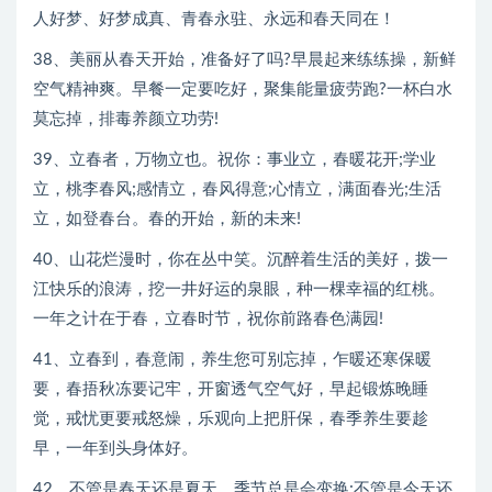
人好梦、好梦成真、青春永驻、永远和春天同在！
38、美丽从春天开始，准备好了吗?早晨起来练练操，新鲜
空气精神爽。早餐一定要吃好，聚集能量疲劳跑?一杯白水
莫忘掉，排毒养颜立功劳!
39、立春者，万物立也。祝你：事业立，春暖花开;学业
立，桃李春风;感情立，春风得意;心情立，满面春光;生活
立，如登春台。春的开始，新的未来!
40、山花烂漫时，你在丛中笑。沉醉着生活的美好，拨一
江快乐的浪涛，挖一井好运的泉眼，种一棵幸福的红桃。
一年之计在于春，立春时节，祝你前路春色满园!
41、立春到，春意闹，养生您可别忘掉，乍暖还寒保暖
要，春捂秋冻要记牢，开窗透气空气好，早起锻炼晚睡
觉，戒忧更要戒怒燥，乐观向上把肝保，春季养生要趁
早，一年到头身体好。
42、不管是春天还是夏天，季节总是会变换;不管是今天还