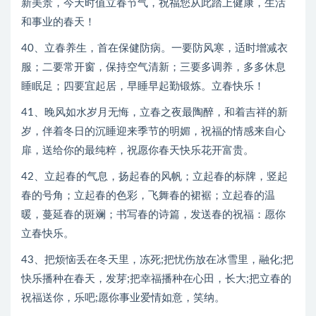
新美景，今天时值立春节气，祝福您从此踏上健康，生活
和事业的春天！
40、立春养生，首在保健防病。一要防风寒，适时增减衣
服；二要常开窗，保持空气清新；三要多调养，多多休息
睡眠足；四要宜起居，早睡早起勤锻炼。立春快乐！
41、晚风如水岁月无悔，立春之夜最陶醉，和着吉祥的新
岁，伴着冬日的沉睡迎来季节的明媚，祝福的情感来自心
扉，送给你的最纯粹，祝愿你春天快乐花开富贵。
42、立起春的气息，扬起春的风帆；立起春的标牌，竖起
春的号角；立起春的色彩，飞舞春的裙裾；立起春的温
暖，蔓延春的斑斓；书写春的诗篇，发送春的祝福：愿你
立春快乐。
43、把烦恼丢在冬天里，冻死;把忧伤放在冰雪里，融化;把
快乐播种在春天，发芽;把幸福播种在心田，长大;把立春的
祝福送你，乐吧;愿你事业爱情如意，笑纳。