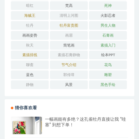
暗红
梵高
死神
海贼王
清明上河图
火影忍者
牡丹
牡丹富贵图
男生人物
画画姿势
画眉
石膏画
秋天
简笔画
素描入门
素描排线
素描石膏静物
绘本PPT
聊斋
节气介绍
花鸟
蓝色
郭传璋
雕塑
静物
风景
黑色手绘
猜你喜欢看
一幅画能有多绝？这孔雀牡丹直接让我 “哇
塞” 到想下单！