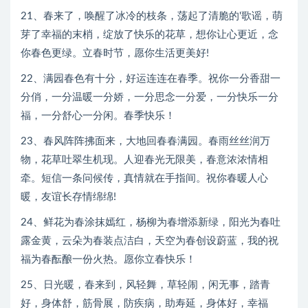
21、春来了，唤醒了冰冷的枝条，荡起了清脆的'歌谣，萌
芽了幸福的末梢，绽放了快乐的花草，想你让心更近，念
你春色更绿。立春时节，愿你生活更美好!
22、满园春色有十分，好运连连在春季。祝你一分香甜一
分俏，一分温暖一分娇，一分思念一分爱，一分快乐一分
福，一分舒心一分闲。春季快乐！
23、春风阵阵拂面来，大地回春春满园。春雨丝丝润万
物，花草吐翠生机现。人迎春光无限美，春意浓浓情相
牵。短信一条问候传，真情就在手指间。祝你春暖人心
暖，友谊长存情绵绵!
24、鲜花为春涂抹嫣红，杨柳为春增添新绿，阳光为春吐
露金黄，云朵为春装点洁白，天空为春创设蔚蓝，我的祝
福为春酝酿一份火热。愿你立春快乐！
25、日光暖，春来到，风轻舞，草轻闹，闲无事，踏青
好，身体舒，筋骨展，防疾病，助寿延，身体好，幸福