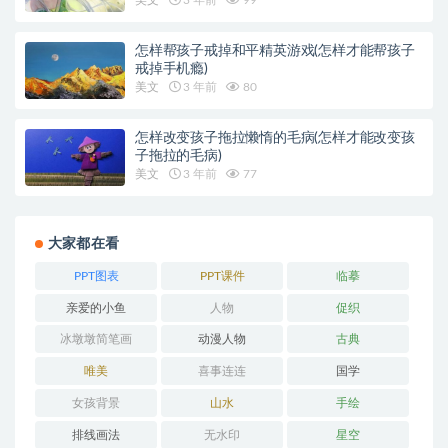
怎样帮孩子戒掉和平精英游戏(怎样才能帮孩子
戒掉手机瘾)
美文
3 年前
80
怎样改变孩子拖拉懒惰的毛病(怎样才能改变孩
子拖拉的毛病)
美文
3 年前
77
大家都在看
PPT图表
PPT课件
临摹
亲爱的小鱼
人物
促织
冰墩墩简笔画
动漫人物
古典
唯美
喜事连连
国学
女孩背景
山水
手绘
排线画法
无水印
星空