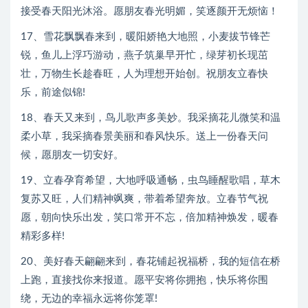
接受春天阳光沐浴。愿朋友春光明媚，笑逐颜开无烦恼！
17、雪花飘飘春来到，暖阳娇艳大地照，小麦拔节锋芒
锐，鱼儿上浮巧游动，燕子筑巢早开忙，绿芽初长现茁
壮，万物生长趁春旺，人为理想开始创。祝朋友立春快
乐，前途似锦!
18、春天又来到，鸟儿歌声多美妙。我采摘花儿微笑和温
柔小草，我采摘春景美丽和春风快乐。送上一份春天问
候，愿朋友一切安好。
19、立春孕育希望，大地呼吸通畅，虫鸟睡醒歌唱，草木
复苏又旺，人们精神飒爽，带着希望奔放。立春节气祝
愿，朝向快乐出发，笑口常开不忘，倍加精神焕发，暖春
精彩多样!
20、美好春天翩翩来到，春花铺起祝福桥，我的短信在桥
上跑，直接找你来报道。愿平安将你拥抱，快乐将你围
绕，无边的幸福永远将你笼罩!