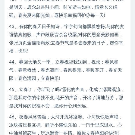
是明天，思念总是驻心间。时光逝去如电，情意长久绵
延。春去夏来阳光灿，愿快乐幸福呵护你每一天!
43、有你的春天日子如诗，字字句句都飘着悠扬;与你的友
谊情真如歌，声声段段皆余音绕梁;对你的思念美妙如画，
张张页页全描绘精致;立春节气是冬去春来的日子，愿你幸
福，快乐!
44、春回大地又一季，立春祝福我送到，祝您：春风和
气，春意盎然，春光满面，春风得意，春暖花开，春光无
限，春色满园，立春快乐!
45、立春了，你听到了吗?雪化的声音，化成了潺潺溪流，
那是我对你的牵挂不变;花开的声音，开出了满地芬芳，那
是我对你的祝福不变，愿你开心到永远。
46、夜春风冰雪融，大河开流冰凌溶。小河欢快歌声唱，
冰块挤压相互拥。静听小溪快乐拍，一泻千里东逝水。心
中油然留恋生，玩冰滑雪一冬情。愿你立春艳阳好快活!