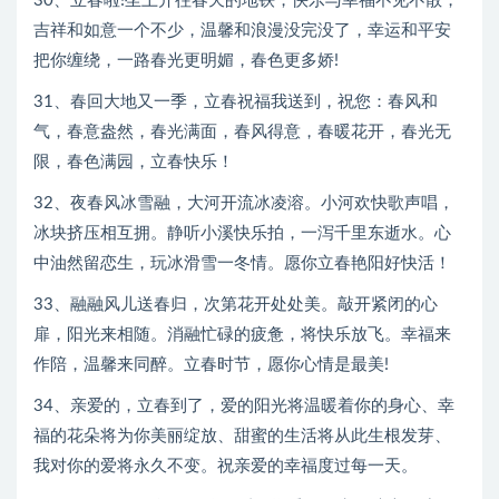
30、立春啦!坐上开往春天的地铁，快乐与幸福不见不散，
吉祥和如意一个不少，温馨和浪漫没完没了，幸运和平安
把你缠绕，一路春光更明媚，春色更多娇!
31、春回大地又一季，立春祝福我送到，祝您：春风和
气，春意盎然，春光满面，春风得意，春暖花开，春光无
限，春色满园，立春快乐！
32、夜春风冰雪融，大河开流冰凌溶。小河欢快歌声唱，
冰块挤压相互拥。静听小溪快乐拍，一泻千里东逝水。心
中油然留恋生，玩冰滑雪一冬情。愿你立春艳阳好快活！
33、融融风儿送春归，次第花开处处美。敲开紧闭的心
扉，阳光来相随。消融忙碌的疲惫，将快乐放飞。幸福来
作陪，温馨来同醉。立春时节，愿你心情是最美!
34、亲爱的，立春到了，爱的阳光将温暖着你的身心、幸
福的花朵将为你美丽绽放、甜蜜的生活将从此生根发芽、
我对你的爱将永久不变。祝亲爱的幸福度过每一天。