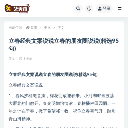
登录
全部
当前位置：
首页
美文
正文
立春经典文案说说立春的朋友圈说说(精选95
句)
美文
3 年前
立春经典文案说说立春的朋友圈说说(精选95句)
立春经典文案说说
1、春风拂柳随意摆，梅花绽放迎春来。小河湖畔青波荡，
大雁北翔门敞开。春光明媚怡情浓，春耕播种田园丽。一
年之计在于春，撒下希望祁丰收。祝你立春喜气升，踏步
青山抖精神。