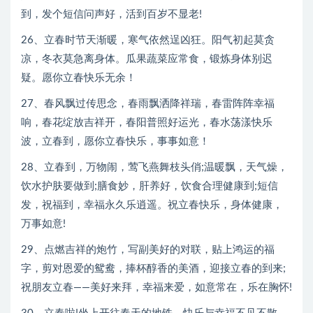
到，发个短信问声好，活到百岁不显老!
26、立春时节天渐暖，寒气依然逞凶狂。阳气初起莫贪
凉，冬衣莫急离身体。瓜果蔬菜应常食，锻炼身体别迟
疑。愿你立春快乐无余！
27、春风飘过传思念，春雨飘洒降祥瑞，春雷阵阵幸福
响，春花绽放吉祥开，春阳普照好运光，春水荡漾快乐
波，立春到，愿你立春快乐，事事如意！
28、立春到，万物闹，莺飞燕舞枝头俏;温暖飘，天气燥，
饮水护肤要做到;膳食妙，肝养好，饮食合理健康到;短信
发，祝福到，幸福永久乐逍遥。祝立春快乐，身体健康，
万事如意!
29、点燃吉祥的炮竹，写副美好的对联，贴上鸿运的福
字，剪对恩爱的鸳鸯，捧杯醇香的美酒，迎接立春的到来;
祝朋友立春——美好来拜，幸福来爱，如意常在，乐在胸怀!