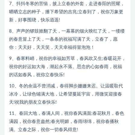
7、抖抖冬寒的苦恼，披上立春的外套，走进春阳的照耀，
晒晒立志的种子，播下希望的吉兆;立春到了，祝你万象更
新，好事围绕，快乐逍遥!
8、声声的锣鼓掀翻了天，一幕幕的烟火映红了天，一缕缕
的春意冒上了天，一条条的祝福写满了天，立春了，愿
你：天天好，天天笑，天天幸福得冒泡泡！
9、春寒料峭，祝你的幸福如芳草，春风吹又生;春暖花开，
祝你的好运如大海，潮起永不落。思念的心如春雨，祝福
的话如春风，祝你立春快乐!
10、冬的余温不曾消减，春得脚步姗姗来迟。让温暖取代
冰冷，让绿色铺满大地，让希望蔓延宇宙，用微笑迎接春
天!祝我的朋友立春快乐!
11、春回大地，春满人间，祝你春风满面;春花秋月，春色
满园，祝你春意盎然;春光明媚，春雨绵绵，祝你春播秋
满。立春之际，祝你一切春风得意!