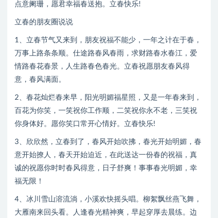
点意阑珊，愿君幸福春送抱。立春快乐!
立春的朋友圈说说
1、立春节气又来到，朋友祝福不能少，一年之计在于春，
万事上路条条顺。仕途路春风春雨，求财路春水春江，爱
情路春花春景，人生路春色春光。立春祝愿朋友春风得
意，春风满面。
2、春花灿烂春来早，阳光明媚福星照，又是一年春来到，
百花为你笑，一笑祝你工作顺，二笑祝你永不老，三笑祝
你身体好。愿你笑口常开心情好。立春快乐!
3、欣欣然，立春到了，春风开始吹拂，春光开始明媚，春
意开始撩人，春天开始迫近，在此送达一份春的祝福，真
诚的祝愿你时时春风得意，日子舒爽！事事春光明媚，幸
福无限！
4、冰川雪山溶流淌，小溪欢快摇头唱。柳絮飘丝燕飞舞，
大雁南来回头看。人逢春光精神爽，早起穿厚去晨练。边