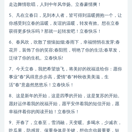
走边舞情歌唱，人到中年风华扬。立春豪情爽！
5、凡在立春日，见到本人者，皆可得到温暖拥抱一个，让
你感受到立春的温暖，友谊的温暖，转发有效。想在立春
获得更多快乐吗？那就一起转发吧！立春快乐！
6、春风吹，吹散了烦恼如烟;春雨下，幸福悄悄在发芽;春
花开，装饰了你的笑容;春阳照，明艳了你的生活;春草发，
泛绿了你的生机。立春快乐!
7、今天立春，我把希望放飞，将美好的祝福送给你：愿你
事业"春"风得意步步高，爱情"春"种秋收美美滋，生
活"春"意盎然悠悠乐！立春快乐！
8、这是新年的开始，这是四季的开始，这是复苏的开始。
愿好运伴着我的祝福开始，愿平安伴着我的短信开始，愿
幸福伴着你的阅读开始！立春快乐！
9、开春了，立春至，雪消融，天变暖。多喝水，少减衣，
吃瓜果，防感冒。保重身体是关键，想你念你最重要，短