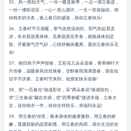
35、风一雨知天气，一冷一暖是换季，一点一滴立春迹，
一丝一缕听花语，一心一意心愿许，一生一世祝福你。倒
掉残冬的冷炙，换上春日的盛装，祝你立春快乐!
36、立春时节天渐暖，寒气依然逞凶狂。阳气初起莫贪
凉，冬衣莫急离身体。瓜果蔬菜应常食，锻炼身体别迟
疑。开窗换气空气好，心情舒畅病魔离。愿你立春快乐无
余!
37、南归燕子声声报春，五彩花儿朵朵迎春，青翠柳叶片
片传春，温暖春风丝丝展春，甘醇春雨滴滴显春，朋友短
信字字庆春。立春时节来到，祝朋友快乐迎春!
38、剪"一匹春光"做成彩衣，采"两朵春花"做成纽扣，
求"三生春福"藏在衣袋，把"四季春暖"缝进衣领，立春大
吉，送你锦衣一件，祝你吉祥快乐，幸福到永远!
39、用立春的'绿意，唤来身体的健康蓬勃，用立春的娇
嫩，显露肌肤的晶莹剔透，用立春的风雨，请出生活的全