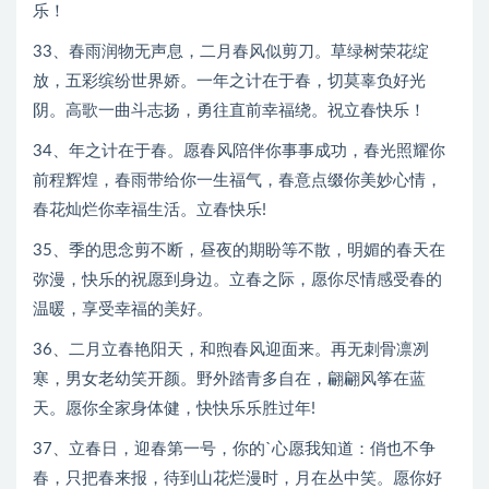
乐！
33、春雨润物无声息，二月春风似剪刀。草绿树荣花绽
放，五彩缤纷世界娇。一年之计在于春，切莫辜负好光
阴。高歌一曲斗志扬，勇往直前幸福绕。祝立春快乐！
34、年之计在于春。愿春风陪伴你事事成功，春光照耀你
前程辉煌，春雨带给你一生福气，春意点缀你美妙心情，
春花灿烂你幸福生活。立春快乐!
35、季的思念剪不断，昼夜的期盼等不散，明媚的春天在
弥漫，快乐的祝愿到身边。立春之际，愿你尽情感受春的
温暖，享受幸福的美好。
36、二月立春艳阳天，和煦春风迎面来。再无刺骨凛冽
寒，男女老幼笑开颜。野外踏青多自在，翩翩风筝在蓝
天。愿你全家身体健，快快乐乐胜过年!
37、立春日，迎春第一号，你的`心愿我知道：俏也不争
春，只把春来报，待到山花烂漫时，月在丛中笑。愿你好