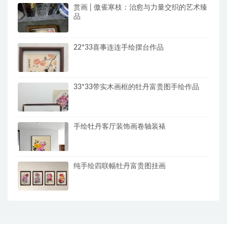
赏画 | 傲雀寒枝：治愈与力量交织的艺术臻
品
22*33喜事连连手绘摆台作品
33*33带实木画框的牡丹富贵图手绘作品
手绘牡丹客厅装饰画卷轴装裱
纯手绘四联幅牡丹富贵图挂画