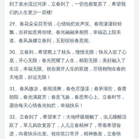
到了泉水流过河床，立春到了，一切也都复苏了，希望我
们的人生更少一层楼!
29、春花朵朵芬芳俏，心情灿烂欢声笑。春雨潇潇轻轻
飘，吉祥如意将你绕。春光融融来相照，幸福迈上阳关
道。春风袅娜立春到，五彩缤纷春意闹。
30、立春到，希望爬上了枝头，憧憬无限；快乐入驻了心
底，开心无限；春光照耀了人生，精彩无限；美好融入了
生活，幸福无限。祝你展开人生的双翅，尽情翱翔在春的
天地里，好运无限！
31、春风微凉，春雨清爽，春色尽荡漾；春笋渐壮，春蕾
朝阳，春光满庭芳；春意飞扬，春思寄心上。立春时节，
愿你每天心情春光灿烂，幸福快乐！
32、立春到了，希望来了：大地呼吸顺畅了，虫儿睡醒活
跃了，草儿风吹复苏了，人儿立春精神了，带着希望奋
进，向着快乐出发。祝你笑口常开，精神焕发，立春快