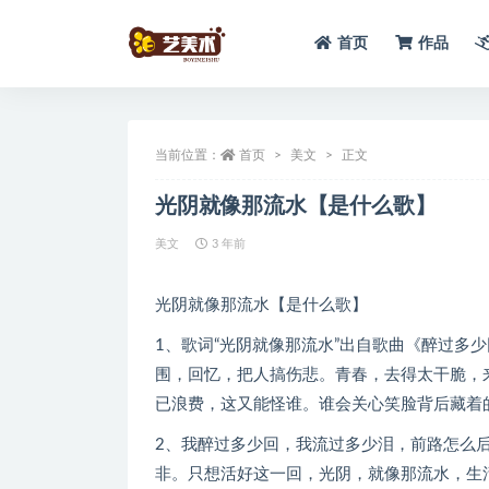
首页
作品
全部
当前位置：
首页
美文
正文
光阴就像那流水【是什么歌】
美文
3 年前
光阴就像那流水【是什么歌】
1、歌词“光阴就像那流水”出自歌曲《醉过多
围，回忆，把人搞伤悲。青春，去得太干脆，
已浪费，这又能怪谁。谁会关心笑脸背后藏着
2、我醉过多少回，我流过多少泪，前路怎么
非。只想活好这一回，光阴，就像那流水，生