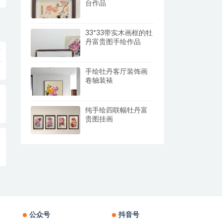
台作品
33*33带实木画框的牡
丹富贵图手绘作品
进
手绘牡丹客厅装饰画
卷轴装裱
纯手绘四联幅牡丹富
贵图挂画
公众号
抖音号