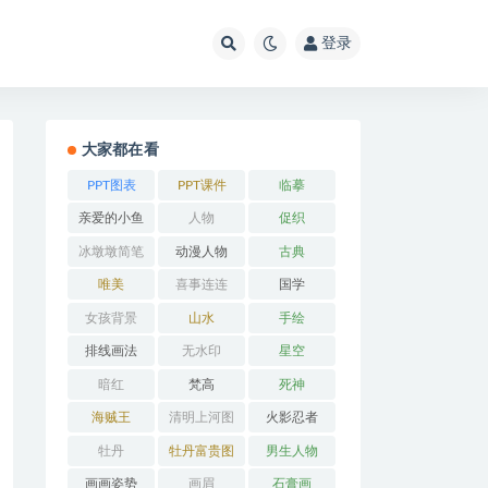
登录
大家都在看
PPT图表
PPT课件
临摹
亲爱的小鱼
人物
促织
冰墩墩简笔
动漫人物
古典
画
唯美
喜事连连
国学
女孩背景
山水
手绘
排线画法
无水印
星空
暗红
梵高
死神
海贼王
清明上河图
火影忍者
牡丹
牡丹富贵图
男生人物
画画姿势
画眉
石膏画