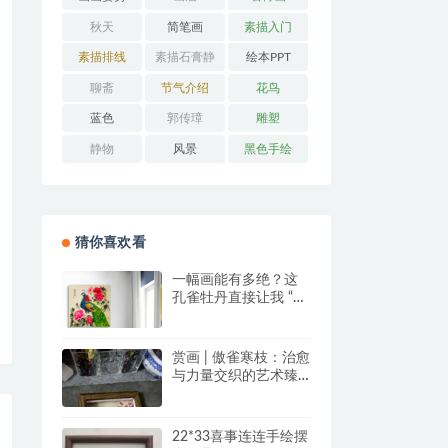
秋天
简笔画
素描入门
素描排线
素描石膏静
绘本PPT
物
聊斋
节气介绍
花鸟
蓝色
郭传璋
雕塑
静物
风景
黑色手绘
猜你喜欢看
一幅画能有多绝？这
孔雀牡丹直接让我 “哇
塞” 到想下单！
赏画 | 傲雀寒枝：治愈
与力量交织的艺术臻
品
22*33喜事连连手绘摆