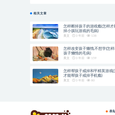
相关文章
怎样断掉孩子的游戏瘾(怎样才
掉小孩玩游戏的毛病)
美文
3 年前
138
怎样改变孩子懒惰,不想学(怎
孩子懒惰的毛病)
美文
3 年前
159
怎样帮孩子戒掉和平精英游戏(
才能帮孩子戒掉手机瘾)
美文
3 年前
80
本