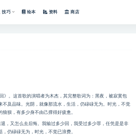
技巧
绘本
资料
商店
少回》。这首歌的演唱者为木杰，其完整歌词为：黑夜，被寂寞包
来不及品味。光阴，就像那流水，生活，仍碌碌无为。时光，不觉
的狼狈，有多少身不由己撑得好疲惫。
后退，又怎么去后悔。我输过多少回，我受过多少罪，任凭是是非
活，仍碌碌无为，时光，不觉已浪费。