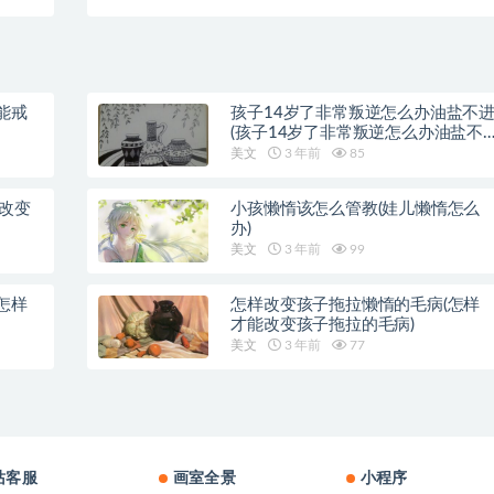
能戒
孩子14岁了非常叛逆怎么办油盐不
(孩子14岁了非常叛逆怎么办油盐不
近)
美文
3 年前
85
样改变
小孩懒惰该怎么管教(娃儿懒惰怎么
办)
美文
3 年前
99
怎样
怎样改变孩子拖拉懒惰的毛病(怎样
才能改变孩子拖拉的毛病)
美文
3 年前
77
站客服
画室全景
小程序