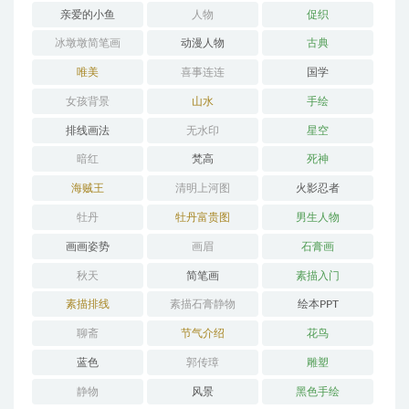
亲爱的小鱼
人物
促织
冰墩墩简笔画
动漫人物
古典
唯美
喜事连连
国学
女孩背景
山水
手绘
排线画法
无水印
星空
暗红
梵高
死神
海贼王
清明上河图
火影忍者
牡丹
牡丹富贵图
男生人物
画画姿势
画眉
石膏画
秋天
简笔画
素描入门
素描排线
素描石膏静物
绘本PPT
聊斋
节气介绍
花鸟
蓝色
郭传璋
雕塑
静物
风景
黑色手绘