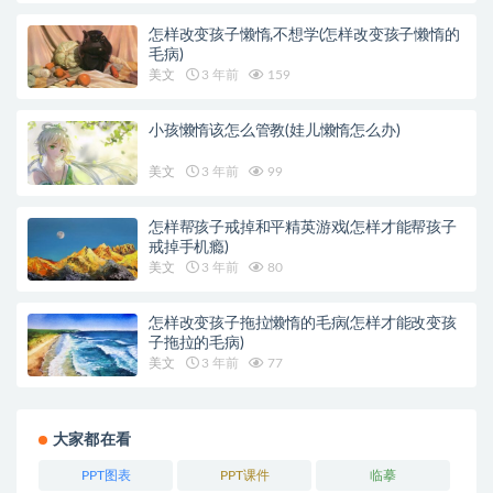
怎样改变孩子懒惰,不想学(怎样改变孩子懒惰的
毛病)
美文
3 年前
159
小孩懒惰该怎么管教(娃儿懒惰怎么办)
美文
3 年前
99
怎样帮孩子戒掉和平精英游戏(怎样才能帮孩子
戒掉手机瘾)
美文
3 年前
80
怎样改变孩子拖拉懒惰的毛病(怎样才能改变孩
子拖拉的毛病)
美文
3 年前
77
大家都在看
PPT图表
PPT课件
临摹