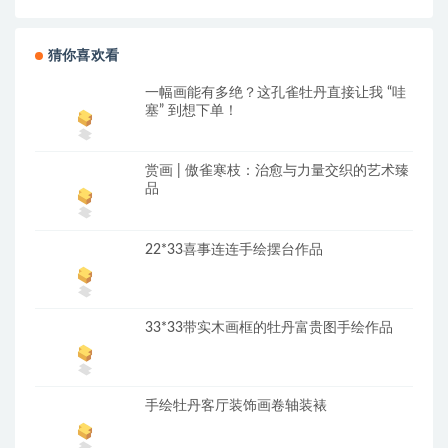
猜你喜欢看
一幅画能有多绝？这孔雀牡丹直接让我 “哇
塞” 到想下单！
赏画 | 傲雀寒枝：治愈与力量交织的艺术臻
品
22*33喜事连连手绘摆台作品
33*33带实木画框的牡丹富贵图手绘作品
手绘牡丹客厅装饰画卷轴装裱