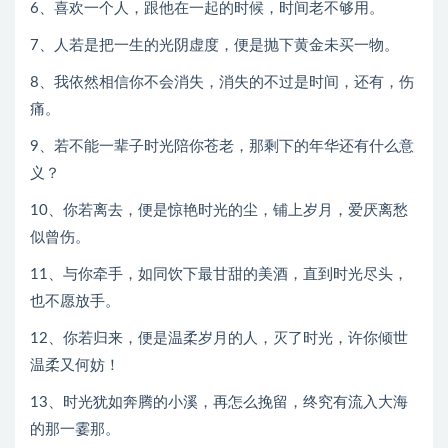
6、喜欢一个人，跟他在一起的时候，时间老不够用。
7、人若是把一生的光阴虚度，便是抛下黄金未买一物。
8、我依然相信你不会消失，消失的不过是时间，还有，伤
痛。
9、若不能一辈子时光陪你苍老，那剩下的年华还有什么意
义？
10、你若离去，便是惊艳时光的尘，铺上岁月，爱厌离愁
似曾伤。
11、与你牵手，如同饮下最甘甜的美酒，直到时光尽头，
也不愿放手。
12、你若归来，便是温柔岁月的人，灭了时光，许你倾世
温柔又何妨！
13、时光犹如奔腾的小溪，再怎么挽留，终究有流入大海
的那一霎那。