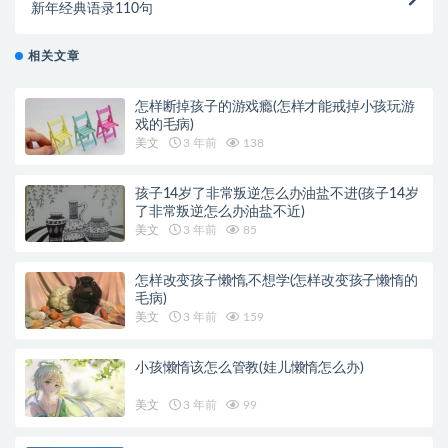
新年经典语录110句
相关文章
怎样断掉孩子的游戏瘾(怎样才能戒掉小孩玩游
戏的毛病)
美文
3 年前
138
孩子14岁了非常叛逆怎么办油盐不进(孩子14岁
了非常叛逆怎么办油盐不近)
美文
3 年前
85
怎样改变孩子懒惰,不想学(怎样改变孩子懒惰的
毛病)
美文
3 年前
159
小孩懒惰该怎么管教(娃儿懒惰怎么办)
美文
3 年前
99