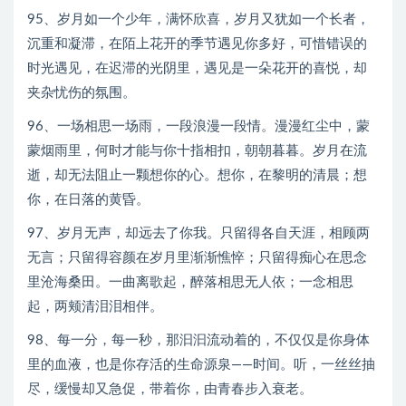
95、岁月如一个少年，满怀欣喜，岁月又犹如一个长者，
沉重和凝滞，在陌上花开的季节遇见你多好，可惜错误的
时光遇见，在迟滞的光阴里，遇见是一朵花开的喜悦，却
夹杂忧伤的氛围。
96、一场相思一场雨，一段浪漫一段情。漫漫红尘中，蒙
蒙烟雨里，何时才能与你十指相扣，朝朝暮暮。岁月在流
逝，却无法阻止一颗想你的心。想你，在黎明的清晨；想
你，在日落的黄昏。
97、岁月无声，却远去了你我。只留得各自天涯，相顾两
无言；只留得容颜在岁月里渐渐憔悴；只留得痴心在思念
里沧海桑田。一曲离歌起，醉落相思无人依；一念相思
起，两颊清泪泪相伴。
98、每一分，每一秒，那汩汩流动着的，不仅仅是你身体
里的血液，也是你存活的生命源泉——时间。听，一丝丝抽
尽，缓慢却又急促，带着你，由青春步入衰老。