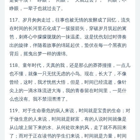
是要平淡？一睁眼，一闭眼，一天就过去了；一闭眼，不
睁眼，一辈子也就过去了。
117、岁月匆匆走过，往事也被无情的发酵成了回忆，流失
在时间的长河里石化成了一簇簇箭矢，穿破岁月筑起的篱
笆，刺疼心中朦朦胧胧的一抹温柔。这是忧伤划过时弹奏
出的旋律，伴随着故事的绵延起伏，蛰伏在每一个黑夜的
背后，摇曳出梦一样的缠绵。
118、童年时代，天真的我，还是那么的莽莽撞撞，一点儿
也不懂，就像一只无忧无虑的小鸟。现在，长大了，不像
曾经，这时，我才恍然大悟，但是，时间已经流逝，像针
尖上的一滴水珠流进大海，我的青春留在时间里，一晃什
么也没有。我不禁泪潸潸了。
119、对于生命垂危的病人来说，时间就是宝贵的生命；对
于做生意的人来说，时间就是财富，有的人说时间就像是
从山坡上留下来的水、从何处吹来的风，走了就不再回来
了；而对于正在读书的学生们来说，时间就是力量，时间