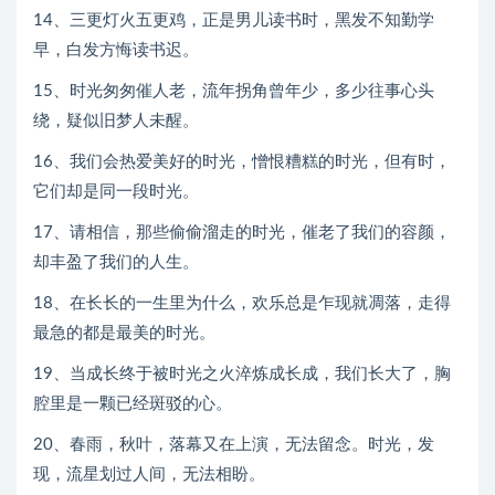
14、三更灯火五更鸡，正是男儿读书时，黑发不知勤学
早，白发方悔读书迟。
15、时光匆匆催人老，流年拐角曾年少，多少往事心头
绕，疑似旧梦人未醒。
16、我们会热爱美好的时光，憎恨糟糕的时光，但有时，
它们却是同一段时光。
17、请相信，那些偷偷溜走的时光，催老了我们的容颜，
却丰盈了我们的人生。
18、在长长的一生里为什么，欢乐总是乍现就凋落，走得
最急的都是最美的时光。
19、当成长终于被时光之火淬炼成长成，我们长大了，胸
腔里是一颗已经斑驳的心。
20、春雨，秋叶，落幕又在上演，无法留念。时光，发
现，流星划过人间，无法相盼。