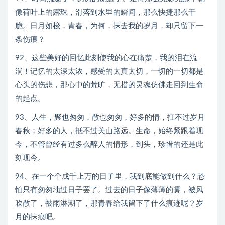
像荷叶上的露珠，滑落到水里的瞬间，那么快捷那么干
脆。日月如梭，青春，为何，抹去我的岁月，却只留下一
条伤痕？
92、这些美好的回忆此刻使我的心在痛楚，我的泪在流
淌！记忆的太深太浓，感受的太真太切，一切的一切都是
心头的伤悲，那心中的荒旷，无措的灵魂仿佛走回到生命
的起点。
93、人生，聚也匆匆，散也匆匆，好多的情，扛不过岁月
春秋；好多的人，抵不过关山路远。生命，始终紧跟着现
今，不管曾经有过多么醉人的情形，到头，珍惜的还是此
刻现今。
94、在一个个成千上万的日子里，我到底能做到什么？恐
怕只有匆匆地过日子罢了。过去的日子像薄薄的雾，被风
吹散了，被雨淋潮了，那青春给我留下了什么痕迹呢？岁
月的抹痕吧。