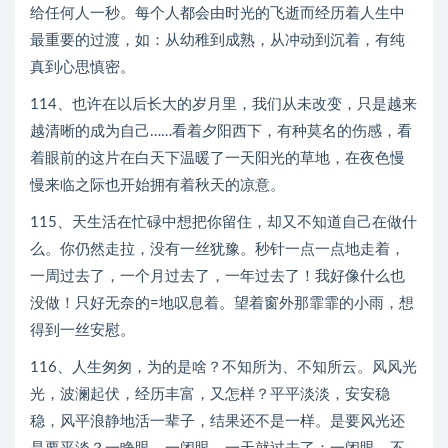
给任何人一秒。每个人都会由时光的飞逝而经历着人生中
最重要的过渡，如：从幼稚到成熟，从冲动到沉着，有纯
真到心思慎密。
114、也许在以后长大的岁月里，我们从未改变，只是越来
越清晰的成为自己……看着夕阳西下，有种莫名的伤感，看
着眼前的这片在白天下温暖了一天阳光的草地，在夜色慢
慢来临之际也开始拥有着秋天的凉意。
115、天生活在忙碌中想把你留住，却又不知道自己在做什
么。你仍然走拉，没有一丝犹豫。秒针一点一点地走着，
一周过去了，一个月过去了，一年过去了！我好像什么也
没做！只好无奈的=地叹息着。望着窗外那霏霏的小雨，想
得到一丝安慰。
116、人生匆匆，为的是啥？不知所为、不知所云。风风光
光，波澜起伏，经历丰富，又怎样？平平淡淡，安安稳
稳，风平浪静地活一辈子，结果还不是一样。是要风光还