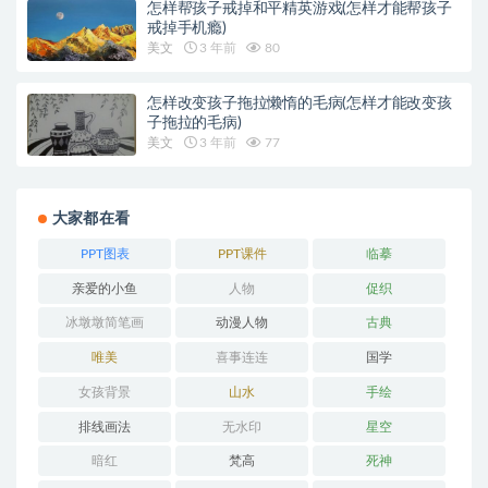
怎样帮孩子戒掉和平精英游戏(怎样才能帮孩子
戒掉手机瘾)
美文
3 年前
80
怎样改变孩子拖拉懒惰的毛病(怎样才能改变孩
子拖拉的毛病)
美文
3 年前
77
大家都在看
PPT图表
PPT课件
临摹
亲爱的小鱼
人物
促织
冰墩墩简笔画
动漫人物
古典
唯美
喜事连连
国学
女孩背景
山水
手绘
排线画法
无水印
星空
暗红
梵高
死神