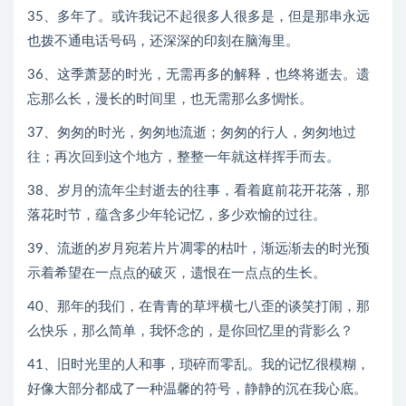
35、多年了。或许我记不起很多人很多是，但是那串永远
也拨不通电话号码，还深深的印刻在脑海里。
36、这季萧瑟的时光，无需再多的解释，也终将逝去。遗
忘那么长，漫长的时间里，也无需那么多惆怅。
37、匆匆的时光，匆匆地流逝；匆匆的行人，匆匆地过
往；再次回到这个地方，整整一年就这样挥手而去。
38、岁月的流年尘封逝去的往事，看着庭前花开花落，那
落花时节，蕴含多少年轮记忆，多少欢愉的过往。
39、流逝的岁月宛若片片凋零的枯叶，渐远渐去的时光预
示着希望在一点点的破灭，遗恨在一点点的生长。
40、那年的我们，在青青的草坪横七八歪的谈笑打闹，那
么快乐，那么简单，我怀念的，是你回忆里的背影么？
41、旧时光里的人和事，琐碎而零乱。我的记忆很模糊，
好像大部分都成了一种温馨的符号，静静的沉在我心底。