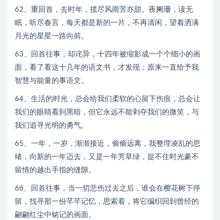
62、重回首，去时年，揽尽风雨苦亦甜。夜阑珊，读无
眠，听尽春言，每天都是新的一片，不再清闲，望着洒满
月光的星星一路向前。
63、回首往事，却诧异，十四年被缩影成一个个细小的画
面，看了看这十几年的语文书，才发现；原来一直给予我
智慧与能量的事语文。
64、生活的时光，总会给我们柔软的心留下伤痕，总会让
我们的眼睛看到黑暗，但它永远不能剥夺我们的微笑，与
我们追寻光明的勇气。
65、一年，一岁，渐渐接近，偷偷远离，我整理凌乱的思
绪，向新的一年迈去，又是一年芳草绿，捉不住时光豪不
留情的越出手指的缝隙。
66、回首往事，当一切悲伤过去之后，谁会在樱花树下停
留，找寻那一份芊芊记忆，思索着，将它编织回到曾经的
翩翩红尘中铭记的画面。