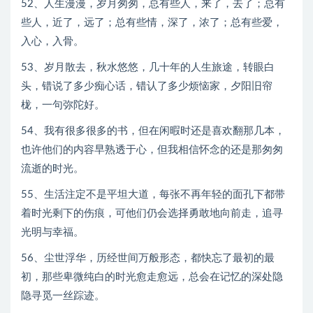
52、人生漫漫，岁月匆匆，总有些人，来了，去了；总有
些人，近了，远了；总有些情，深了，浓了；总有些爱，
入心，入骨。
53、岁月散去，秋水悠悠，几十年的人生旅途，转眼白
头，错说了多少痴心话，错认了多少烦恼家，夕阳旧帘
栊，一句弥陀好。
54、我有很多很多的书，但在闲暇时还是喜欢翻那几本，
也许他们的内容早熟透于心，但我相信怀念的还是那匆匆
流逝的时光。
55、生活注定不是平坦大道，每张不再年轻的面孔下都带
着时光剩下的伤痕，可他们仍会选择勇敢地向前走，追寻
光明与幸福。
56、尘世浮华，历经世间万般形态，都快忘了最初的最
初，那些卑微纯白的时光愈走愈远，总会在记忆的深处隐
隐寻觅一丝踪迹。