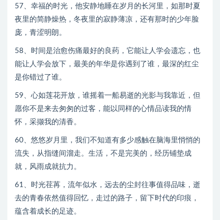
57、幸福的时光，他安静地睡在岁月的长河里，如那时夏
夜里的简静燥热，冬夜里的寂静薄凉，还有那时的少年脸
庞，青涩明朗。
58、时间是治愈伤痛最好的良药，它能让人学会遗忘，也
能让人学会放下，最美的年华是你遇到了谁，最深的红尘
是你错过了谁。
59、心如莲花开放，谁摇着一船易逝的光影与我靠近，但
愿你不是来去匆匆的过客，能以同样的心情品读我的情
怀，采撷我的清香。
60、悠悠岁月里，我们不知道有多少感触在脑海里悄悄的
流失，从指缝间溜走。生活，不是完美的，经历铺垫成
就，风雨成就抗力。
61、时光荏苒，流年似水，远去的尘封往事值得品味，逝
去的青春依然值得回忆，走过的路子，留下时代的印痕，
蕴含着成长的足迹。