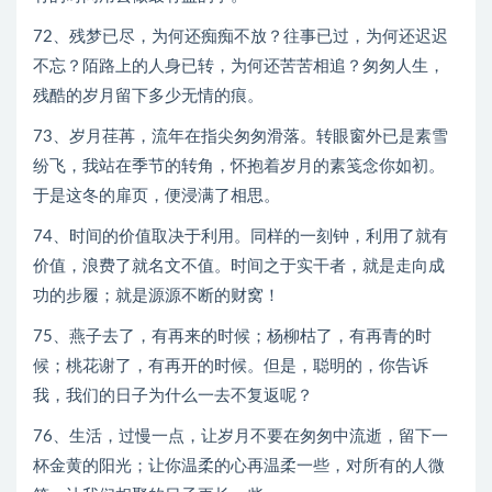
72、残梦已尽，为何还痴痴不放？往事已过，为何还迟迟
不忘？陌路上的人身已转，为何还苦苦相追？匆匆人生，
残酷的岁月留下多少无情的痕。
73、岁月荏苒，流年在指尖匆匆滑落。转眼窗外已是素雪
纷飞，我站在季节的转角，怀抱着岁月的素笺念你如初。
于是这冬的扉页，便浸满了相思。
74、时间的价值取决于利用。同样的一刻钟，利用了就有
价值，浪费了就名文不值。时间之于实干者，就是走向成
功的步履；就是源源不断的财窝！
75、燕子去了，有再来的时候；杨柳枯了，有再青的时
候；桃花谢了，有再开的时候。但是，聪明的，你告诉
我，我们的日子为什么一去不复返呢？
76、生活，过慢一点，让岁月不要在匆匆中流逝，留下一
杯金黄的阳光；让你温柔的心再温柔一些，对所有的人微