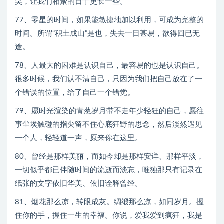
笑，让我们相聚的日子更长一些。
77、零星的时间，如果能敏捷地加以利用，可成为完整的
时间。所谓“积土成山”是也，失去一日甚易，欲得回已无
途。
78、人最大的困难是认识自己，最容易的也是认识自己。
很多时候，我们认不清自己，只因为我们把自己放在了一
个错误的位置，给了自己一个错觉。
79、愿时光渲染的青葱岁月带不走年少轻狂的自己，愿往
事尘埃触碰的指尖留不住心底狂野的思念，然后淡然遇见
一个人，轻轻道一声，原来你在这里。
80、曾经是那样美丽，而如今却是那样安详、那样平淡，
一切似乎都已伴随时间的流逝而淡忘，唯独那只有记录在
纸张的文字依旧华美、依旧诠释曾经。
81、烟花那么凉，转眼成灰。绸缎那么凉，如同岁月。握
住你的手，握住一生的幸福。你说，爱我爱到疯狂，我是