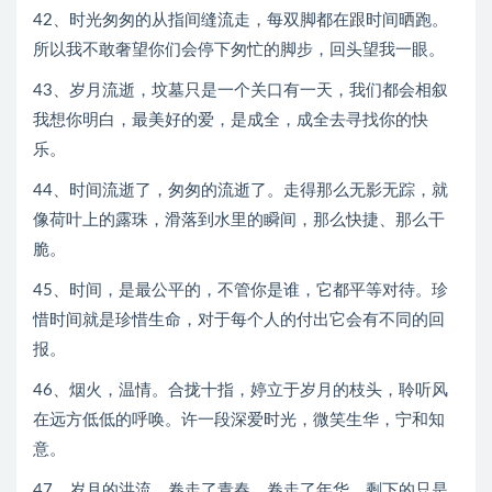
42、时光匆匆的从指间缝流走，每双脚都在跟时间晒跑。
所以我不敢奢望你们会停下匆忙的脚步，回头望我一眼。
43、岁月流逝，坟墓只是一个关口有一天，我们都会相叙
我想你明白，最美好的爱，是成全，成全去寻找你的快
乐。
44、时间流逝了，匆匆的流逝了。走得那么无影无踪，就
像荷叶上的露珠，滑落到水里的瞬间，那么快捷、那么干
脆。
45、时间，是最公平的，不管你是谁，它都平等对待。珍
惜时间就是珍惜生命，对于每个人的付出它会有不同的回
报。
46、烟火，温情。合拢十指，婷立于岁月的枝头，聆听风
在远方低低的呼唤。许一段深爱时光，微笑生华，宁和知
意。
47、岁月的洪流，卷走了青春，卷走了年华，剩下的只是