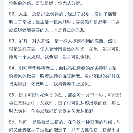
你致命的伤。是劫是缘，你无从分辨。
82、人生，总是那么匆匆的，经过了忍耐，看到了痛苦，
明白了幸福，当生活一帆风顺时，喜笑颜开是易事，而身
处逆境还能微笑的人，才是真正的乐观。
83、岁月，对人来说，是一样人捉摸不到的东西。然而，
就是这样东西，使人更珍惜自己的时光。如果，岁月可以
给每一个人愿望。我希望，岁月可以倒转。
84、明知年华终将老去，而我站在青春的尾尖静静眺望，
盼着风的微笑，盼着这颗心温暖到老。看那消逝的岁月在
指尖滑过，依然明白，我与青春不止遇见。
85、日子可以小心呵护的过，那么每一分每一秒，可能都
会在意料之中；又或许，日子也可以从容淡定的过，那么
时光匆匆，你会发现那份仓促令你无从追赶。
86、时间，是靠自己去挤的。在你这一秒空闲的时候，时
间又像脚底抹了油似的溜走了，只有去抓住它，它似乎才