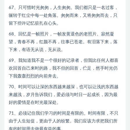
67、只可惜时光匆匆，人生匆匆。我们都只是一名过客，
辗转于红尘中每一处角落。匆匆而来，又将匆匆而去，只
留下些许记忆驻扎在心头。
68、回忆是一帧照片，一帧发黄退色的老照片。寂然凝
望，青春不再，红颜不再，往事已苍老。有泪落下来，落
下来，有语无从说，无从说。
69、我知道我不是一个很好的记录者，但我比任何人都喜
欢回首自己来时的路，我不但的回首，伫足，然手时光仍
下我轰轰烈烈的向前奔去。
70、时间可以让深的东西越来越深，也可以让浅的东西越
来越浅，岁月告诉我们，爱必须与时日一起成长，因为最
好的爱情是在时光最深处。
71、必须记住我们学习的时间是有限的。时间有限，不只
由于人生短促，更由于人的纷繁。我们应该力求把我们所
有的时间用去做最有益的事。