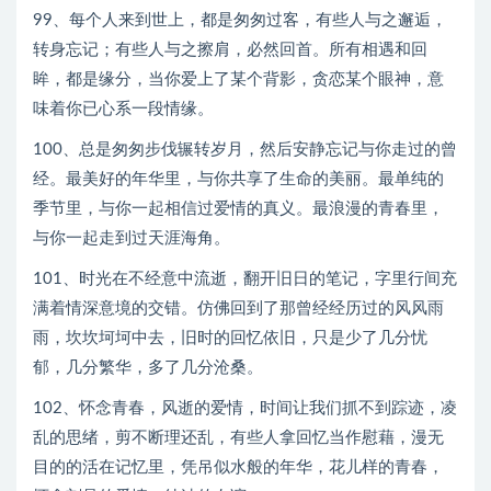
99、每个人来到世上，都是匆匆过客，有些人与之邂逅，
转身忘记；有些人与之擦肩，必然回首。所有相遇和回
眸，都是缘分，当你爱上了某个背影，贪恋某个眼神，意
味着你已心系一段情缘。
100、总是匆匆步伐辗转岁月，然后安静忘记与你走过的曾
经。最美好的年华里，与你共享了生命的美丽。最单纯的
季节里，与你一起相信过爱情的真义。最浪漫的青春里，
与你一起走到过天涯海角。
101、时光在不经意中流逝，翻开旧日的笔记，字里行间充
满着情深意境的交错。仿佛回到了那曾经经历过的风风雨
雨，坎坎坷坷中去，旧时的回忆依旧，只是少了几分忧
郁，几分繁华，多了几分沧桑。
102、怀念青春，风逝的爱情，时间让我们抓不到踪迹，凌
乱的思绪，剪不断理还乱，有些人拿回忆当作慰藉，漫无
目的的活在记忆里，凭吊似水般的年华，花儿样的青春，