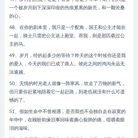
一个被岁月刻下深深印痕的伤痕累累的躯壳，和一颗沧桑
的心。
48、在你的剧本里，我只是一个配角，国王和公主才能在
一起，骑士只需把公主送上殿堂。而我，则是那匹载过公
主的马。
49、岁月，经的起多少的等待？昨天的这个时候你还是我
的爱人，今天的我们已成了路人。彼此之间的鸿沟永远无
法逾越。
50、无情的时光老人就像一阵寒风，吹走了万物的新气，
但只要你赶紧地陪着它一起赶路，到老也就没有什么可遗
憾的了。
51、假如生命中不曾相遇，是否我也不会独自走在寂寞的
年华中，在顾盼前缘旧事回味着撕心裂肺的痛，咀嚼着眼
泪的滋味。