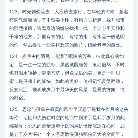
落里，静静的，淡淡的。我答应你，我会好好的生活。
123、时光匆匆流去，人应该去旅行，在年轻的时候，趁着
有脾气装潇洒，有本钱耍个性，有精力去折腾。躲开城市
的熙熙攘攘，逃离身边的纷纷扰扰，找一个让心里安静和
干净的地方，那里有青的山，有绿的水，有水晶一般透明
的你，然后要拍一些美得想哭的照片，留给老年的自己。
124、岁月中的遇见，充满了呢喃的芳香，彼此真心的约
定，是一生一世的航标。虽然藏匿痛苦，滚动煎熬，不时
也有泪水轻扬，滑指苍茫，但遇见后的美，更是一种甜
蜜，是灵魂上的畅快。如此的美好，使得记忆反复翻动，
反复沉淀，堆积成岁月中最华美的风景，是爱的方向，情
的归宿。
125、思念与孤单在寂寞的风尘里叹息于是我在岁月的这头
等你；记忆和忧伤在时空的轮回中飘渺于是我于岁月的此
端凝眸；心思的蓓蕾随着记忆的风帆慢慢沉淀在心间。总
是会于岁月深处一个人游离散漫孤独那份偌大的空间里，