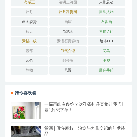
海贼王
清明上河图
火影忍者
牡丹
牡丹富贵图
男生人物
画画姿势
画眉
石膏画
秋天
简笔画
素描入门
素描排线
素描石膏静物
绘本PPT
聊斋
节气介绍
花鸟
蓝色
郭传璋
雕塑
静物
风景
黑色手绘
猜你喜欢看
一幅画能有多绝？这孔雀牡丹直接让我 “哇
塞” 到想下单！
赏画 | 傲雀寒枝：治愈与力量交织的艺术臻
品