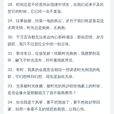
28、时间总是不经意间从指缝中消失，在我们还来不及欣
赏它的时候，它已经一去不复返。
29、往事如烟，抖落一地的风尘，岁月于我们终是落花流
水两无情，时光总是匆匆，太匆匆。
30、千万言语都无法表达内心那种凄凉，那份悲情。岁月
蹉跎，我只不过是红尘中的一粒尘埃。
31、寒冷冬日，绽放笑妍！转眼时光匆匆；我拥梦的花
环，翩飞于时光流年，纤纤素指抚琴弦。
32、有时，我真的会愿意去相信一些讲述时光倒流的电
影，可幻想终归幻想，现实是如此无奈。
33、当美被时光收藏，被时光的风沙轻轻地蒙上的时候，
是否会像火柴那般熄灭了就不能再擦亮？
34、你当我是个风筝，要不把我放了，要不然收好带回
家，别用一条看不见的情思拴着我，让我心伤。