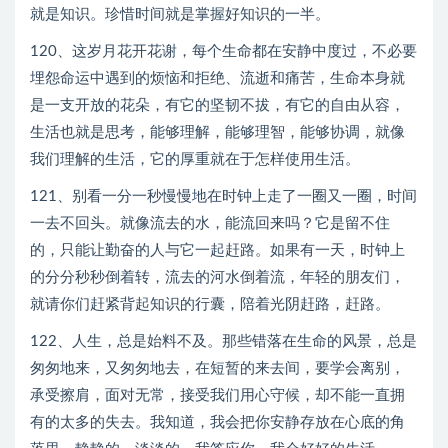
就是知识。珍惜时间就是掌握好知识的一半。
120、这岁月花开花谢，每个生命都在安静中度过，不必要
埋怨命运中遇到的烦恼和拒绝、流逝和痛苦，生命本身就
是一支开放的花朵，有它的坚韧不拔，有它的自由从容，
生活也就是思考，能够理解，能够理智，能够协调，就像
我们理解的生活，它的厚重就在于怎样使用生活。
121、别看一分一秒慢慢地在时钟上走了一圈又一圈，时间
一去不回头。就像流去的水，能流回来吗？它是留不住
的，只能让勤奋的人与它一起赶路。如果有一天，时钟上
的分分秒秒倒着转，流去的河水倒着流，年轻的朋友们，
就请你们赶紧背起知识的行囊，陪着光阴赶路，赶路。
122、人生，总是始料不及。那些错落在生命的风景，总是
匆匆地来，又匆匆地去，在短暂的来去间，要学会离别，
承受擦肩，面对无常，接受我们用心守候，却不能一直拥
有的太多的失去。我知道，我会把你安静存放在心底的角