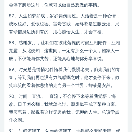
会停下脚步这时，你就可以做自己想做的事情。
87、人生如梦如戏，岁岁匆匆而过。人活着是一种心情，
成败也好、爱恨也罢、富贵贫贱，始终都是过眼云烟。只
有珍惜身边所拥有的，用心感悟人生，才会幸福。
88、感谢岁月，让我们在彼此落魄的时候互相陪伴，互相
宽慰，从此便知，这世间，一定有那么一个人，如家人一
般，不仅能与你共苦，还能真心地与你分享喜悦。
89、时光总是悄悄地伴随着我们慢慢老去，偷走我们的青
春，等到我们再也没有力气感慨之时，他才会停下来，似
笑非笑的看着你悲痛的走向另一个世界，抑或是安然。
90、时间一直流，一直流，不会停下来等着我觉悟，悔
改。日子怎么翻，我就怎么过。颓废似乎成了某种自豪。
我厌恶着，鄙视着这样无趣的我，无聊的人生。总该学点
什么啊。
91、时间流逝了，匆匆的流逝了。走得那么无影无踪，就