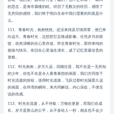
的思念，是海市蜃楼的眩。经历了无数次的经历，感悟了
无穷回的感悟，我们终于明白生命中我们需要的到底是什
么。
111、青春时光，匆匆恍恍。还没来得及尽情挥霍，便已奔
向远方。青春时光，总想把它定格成影像。任凭岁月的斑
驳，依然清晰的在心里存放。怀念青春时光，那些单纯的
烦恼与快乐。依旧在心里滋生潜长，成了记忆里最珍贵的
资粮。
112、时光匆匆，岁月久远，回顾往昔，我不在是一无所知
的少年，你也不在是令人垂青幕想的画面，我们共同按下
时光流逝的按钮，借用时光道路，飞跃过那时光隔置久远
的画面，在停滞的瞬间，来共同解说，内心深处，不便言
说的伤感。
113、时光在流逝，从不停歇；万物在更新，而我们在成
长。岁月是那么的公平，从不多给人一秒，相反也不会少