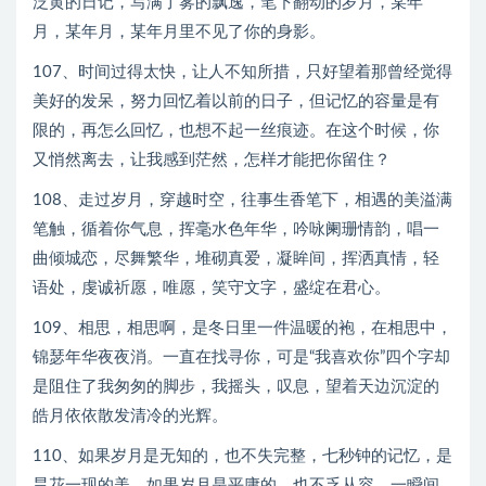
泛黄的日记，写满了雾的飘逸，笔下翻动的岁月，某年
月，某年月，某年月里不见了你的身影。
107、时间过得太快，让人不知所措，只好望着那曾经觉得
美好的发呆，努力回忆着以前的日子，但记忆的容量是有
限的，再怎么回忆，也想不起一丝痕迹。在这个时候，你
又悄然离去，让我感到茫然，怎样才能把你留住？
108、走过岁月，穿越时空，往事生香笔下，相遇的美溢满
笔触，循着你气息，挥毫水色年华，吟咏阑珊情韵，唱一
曲倾城恋，尽舞繁华，堆砌真爱，凝眸间，挥洒真情，轻
语处，虔诚祈愿，唯愿，笑守文字，盛绽在君心。
109、相思，相思啊，是冬日里一件温暖的袍，在相思中，
锦瑟年华夜夜消。一直在找寻你，可是“我喜欢你”四个字却
是阻住了我匆匆的脚步，我摇头，叹息，望着天边沉淀的
皓月依依散发清冷的光辉。
110、如果岁月是无知的，也不失完整，七秒钟的记忆，是
昙花一现的美。如果岁月是平庸的，也不乏从容，一瞬间