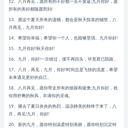
12、八月再见，愿所有的不好都一去不复返;九月你好，愿
所有的美好都随愿而到!
13、愿这个夏天所有的遗憾，都会是秋天惊喜的铺垫，八
月再见，九月你好!
14、希望你幸福，希望你一个人，也能够坚强。九月你好!
15、九月你好!秋天你好!
16、九月，你好!一旦错过，便不再回头，毕竟君已陌路。
17、八月，再见，九月，你好!时间总是飞快的流逝，希望
未来遇见更好的自己。
18、八月再见，愿你带走所有的烦躁和疲惫;九月你好，祝
你用舒爽的秋风，丰满你的灵魂。
19、褪去了夏日炎炎的热烈，温凉静美的秋终于来了，八
月，再见!九月，你好!
20、新的九月，愿你特别温柔特别美丽，愿你特别沉定特