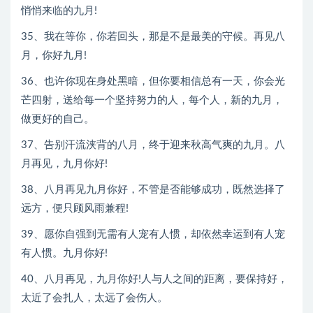
悄悄来临的九月!
35、我在等你，你若回头，那是不是最美的守候。再见八
月，你好九月!
36、也许你现在身处黑暗，但你要相信总有一天，你会光
芒四射，送给每一个坚持努力的人，每个人，新的九月，
做更好的自己。
37、告别汗流浃背的八月，终于迎来秋高气爽的九月。八
月再见，九月你好!
38、八月再见九月你好，不管是否能够成功，既然选择了
远方，便只顾风雨兼程!
39、愿你自强到无需有人宠有人惯，却依然幸运到有人宠
有人惯。九月你好!
40、八月再见，九月你好!人与人之间的距离，要保持好，
太近了会扎人，太远了会伤人。