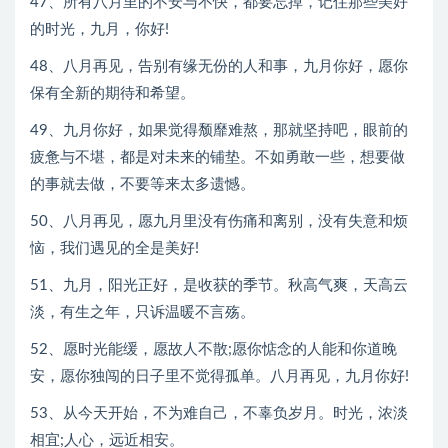
47、所有八月里的不安与不快，都要忘掉，记住那些美好
的时光，九月，你好!
48、八月再见，告别有缘无份的人和事，九月你好，愿你
保有全新的期待和希望。
49、九月你好，如果觉得颓靡难熬，那就坚持吧，眼前的
疲惫与不堪，都是对未来的铺垫。不如勇敢一些，想要做
的事就去做，不要等来太多遗憾。
50、八月再见，愿九月里没有伤痛和离别，没有失意和烦
恼，我们遇见的全是美好!
51、九月，阳光正好，是收获的季节。秋高气爽，天高云
淡，有生之年，只诉温暖不言殇。
52、愿时光能缓，愿故人不散;愿你惦念的人能和你道晚
安，愿你独闯的日子里不觉得孤单。八月再见，九月你好!
53、从今天开始，不为难自己，不辜负岁月。时光，浓淡
相宜;人心，远近相安。