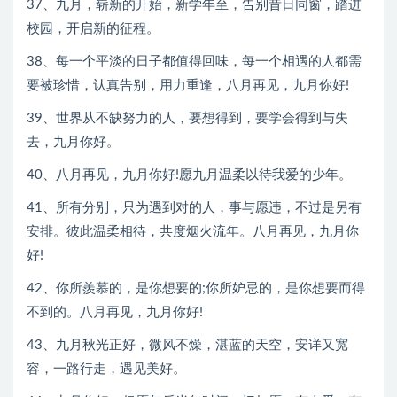
37、九月，崭新的开始，新学年至，告别昔日同窗，踏进
校园，开启新的征程。
38、每一个平淡的日子都值得回味，每一个相遇的人都需
要被珍惜，认真告别，用力重逢，八月再见，九月你好!
39、世界从不缺努力的人，要想得到，要学会得到与失
去，九月你好。
40、八月再见，九月你好!愿九月温柔以待我爱的少年。
41、所有分别，只为遇到对的人，事与愿违，不过是另有
安排。彼此温柔相待，共度烟火流年。八月再见，九月你
好!
42、你所羨慕的，是你想要的;你所妒忌的，是你想要而得
不到的。八月再见，九月你好!
43、九月秋光正好，微风不燥，湛蓝的天空，安详又宽
容，一路行走，遇见美好。