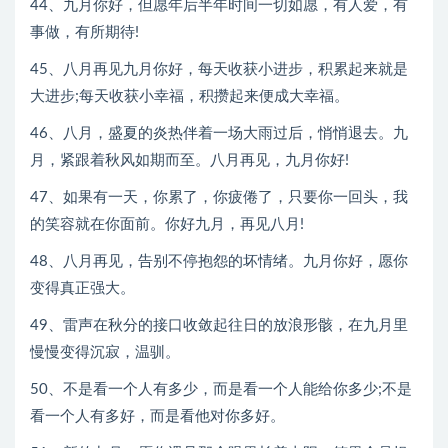
44、九月你好，但愿年后半年时间一切如愿，有人爱，有
事做，有所期待!
45、八月再见九月你好，每天收获小进步，积累起来就是
大进步;每天收获小幸福，积攒起来便成大幸福。
46、八月，盛夏的炎热伴着一场大雨过后，悄悄退去。九
月，紧跟着秋风如期而至。八月再见，九月你好!
47、如果有一天，你累了，你疲倦了，只要你一回头，我
的笑容就在你面前。你好九月，再见八月!
48、八月再见，告别不停抱怨的坏情绪。九月你好，愿你
变得真正强大。
49、雷声在秋分的接口收敛起往日的放浪形骸，在九月里
慢慢变得沉寂，温驯。
50、不是看一个人有多少，而是看一个人能给你多少;不是
看一个人有多好，而是看他对你多好。