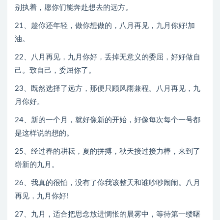
别执着，愿你们能奔赴想去的远方。
21、趁你还年轻，做你想做的，八月再见，九月你好!加
油。
22、八月再见，九月你好，丢掉无意义的委屈，好好做自
己。致自己，委屈你了。
23、既然选择了远方，那便只顾风雨兼程。八月再见，九
月你好。
24、新的一个月，就好像新的开始，好像每次每个一号都
是这样说的想的。
25、经过春的耕耘，夏的拼搏，秋天接过接力棒，来到了
崭新的九月。
26、我真的很怕，没有了你我该整天和谁吵吵闹闹。八月
再见，九月你好!
27、九月，适合把思念放进惆怅的晨雾中，等待第一缕曙