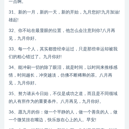
一点啊。
31、新的一月，新的一天，新的开始，九月您好!九月加油!
雄起!
32、你不站在最显眼的位置，他怎么会注意到你?八月再
见，九月你好。
33、每一个人，其实都曾经幸运过，只是那些幸运却被我
们的粗心错过了。九月你好!
34、能冲刷一切的除了眼泪，就是时间，以时间来推移感
情，时间越长，冲突越淡，仿佛不断稀释的茶。八月再
见，九月你好。
35、努力请从今日始，不仅是成功之道，而且是不同领域
的人有所作为的重要条件。八月再见，九月你好。
36、愿九月的你：做一个平静的人，做一个善良的人，做
一个微笑挂在嘴边，快乐放在心上的人。早安!