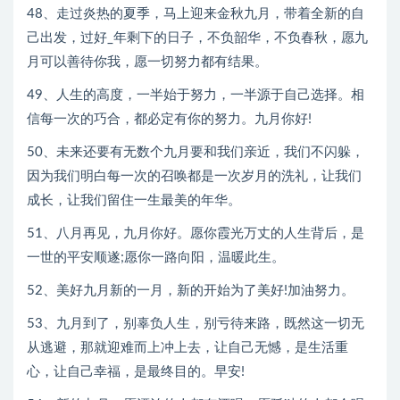
48、走过炎热的夏季，马上迎来金秋九月，带着全新的自
己出发，过好_年剩下的日子，不负韶华，不负春秋，愿九
月可以善待你我，愿一切努力都有结果。
49、人生的高度，一半始于努力，一半源于自己选择。相
信每一次的巧合，都必定有你的努力。九月你好!
50、未来还要有无数个九月要和我们亲近，我们不闪躲，
因为我们明白每一次的召唤都是一次岁月的洗礼，让我们
成长，让我们留住一生最美的年华。
51、八月再见，九月你好。愿你霞光万丈的人生背后，是
一世的平安顺遂;愿你一路向阳，温暖此生。
52、美好九月新的一月，新的开始为了美好!加油努力。
53、九月到了，别辜负人生，别亏待来路，既然这一切无
从逃避，那就迎难而上冲上去，让自己无憾，是生活重
心，让自己幸福，是最终目的。早安!