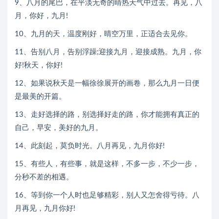
9、八月的尾巴，在平淡无奇的晴热天气中过去。再见，八
月，你好，九月!
10、九月的天，温度刚好，晴空万里，正适合去见你。
11、告别八月，告别浮躁;迎接九月，迎接成熟。九月，你
好!秋天，你好!
12、如果说秋天是一幅徐徐展开的画卷，那么九月一日便
是最美的开篇。
13、走好选择的路，别选择好走的路，你才能拥有真正的
自己，早安，美好的九月。
14、此刻起，莫负时光。八月再见，九月你好!
15、有些人，有些事，就是这样，不多一步，不少一步，
分秒不差的相遇。
16、等到你一个人时也足够精彩，别人又怎舍得亏待。八
月再见，九月你好!