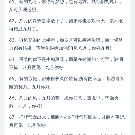
61、新的九月，愿你有梦想，也有远方。既可朝九晚五，
又可天涯远望。
62、八月的炎热是该放下了，如果你也喜欢秋天，就不该
再错过九月了。
63、再见充实的上半年，愿岁月可以善待你我，愿一切努
力都有结果，下半年继续加油!再见八月，你好九月!
64、最美的你不是生如夏花，而是在时间的长河里，波澜
不惊。八月再见，九月你好!
65、有的惊艳，都来自长久的准备;所有的幸运，都源自不
懈的努力。九月你好。
66、八月的风，九月的梦，愿你如意，逆境中，坚强勇
敢。九月，你好!
67、把脾气拿出来，那叫本能;把脾气压回去，才叫本事!八
月再见，九月你好!