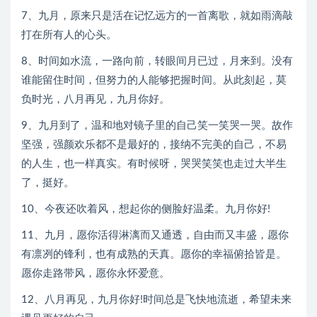
7、九月，原来只是活在记忆远方的一首离歌，就如雨滴敲
打在所有人的心头。
8、时间如水流，一路向前，转眼间月已过，月来到。没有
谁能留住时间，但努力的人能够把握时间。从此刻起，莫
负时光，八月再见，九月你好。
9、九月到了，温和地对镜子里的自己笑一笑哭一哭。故作
坚强，强颜欢乐都不是最好的，接纳不完美的自己，不易
的人生，也一样真实。有时候呀，哭哭笑笑也走过大半生
了，挺好。
10、今夜还吹着风，想起你的侧脸好温柔。九月你好!
11、九月，愿你活得淋漓而又通透，自由而又丰盛，愿你
有凛冽的锋利，也有成熟的天真。愿你的幸福俯拾皆是。
愿你走路带风，愿你永怀爱意。
12、八月再见，九月你好!时间总是飞快地流逝，希望未来