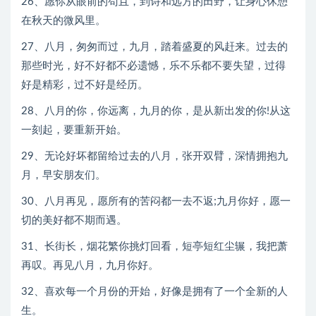
26、愿你从眼前的苟且，到诗和远方的田野，让身心休憩
在秋天的微风里。
27、八月，匆匆而过，九月，踏着盛夏的风赶来。过去的
那些时光，好不好都不必遗憾，乐不乐都不要失望，过得
好是精彩，过不好是经历。
28、八月的你，你远离，九月的你，是从新出发的你!从这
一刻起，要重新开始。
29、无论好坏都留给过去的八月，张开双臂，深情拥抱九
月，早安朋友们。
30、八月再见，愿所有的苦闷都一去不返;九月你好，愿一
切的美好都不期而遇。
31、长街长，烟花繁你挑灯回看，短亭短红尘辗，我把萧
再叹。再见八月，九月你好。
32、喜欢每一个月份的开始，好像是拥有了一个全新的人
生。