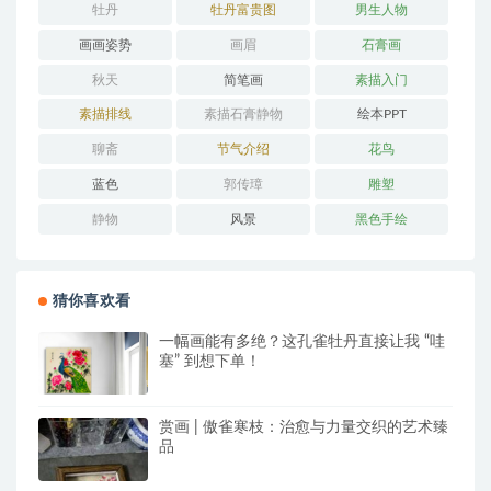
牡丹
牡丹富贵图
男生人物
画画姿势
画眉
石膏画
秋天
简笔画
素描入门
素描排线
素描石膏静物
绘本PPT
聊斋
节气介绍
花鸟
蓝色
郭传璋
雕塑
静物
风景
黑色手绘
猜你喜欢看
一幅画能有多绝？这孔雀牡丹直接让我 “哇
塞” 到想下单！
赏画 | 傲雀寒枝：治愈与力量交织的艺术臻
品