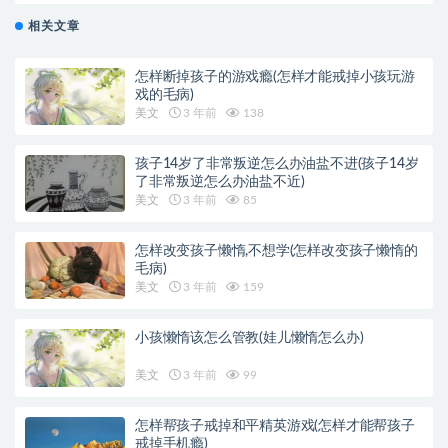
相关文章
怎样断掉孩子的游戏瘾(怎样才能戒掉小孩玩游
戏的毛病)
美文
3 年前
138
孩子14岁了非常叛逆怎么办油盐不进(孩子14岁
了非常叛逆怎么办油盐不近)
美文
3 年前
85
怎样改变孩子懒惰,不想学(怎样改变孩子懒惰的
毛病)
美文
3 年前
159
小孩懒惰该怎么管教(娃儿懒惰怎么办)
美文
3 年前
99
怎样帮孩子戒掉和平精英游戏(怎样才能帮孩子
戒掉手机瘾)