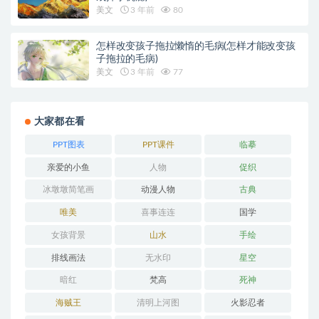
美文
3 年前
80
怎样改变孩子拖拉懒惰的毛病(怎样才能改变孩
子拖拉的毛病)
美文
3 年前
77
大家都在看
PPT图表
PPT课件
临摹
亲爱的小鱼
人物
促织
冰墩墩简笔画
动漫人物
古典
唯美
喜事连连
国学
女孩背景
山水
手绘
排线画法
无水印
星空
暗红
梵高
死神
海贼王
清明上河图
火影忍者