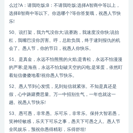
么过?A：请我吃饭;B：不请我吃饭;选择A智商中等以上，
选择B智商中等以下。你选哪个?等你答复哦，祝愚人节快
乐!
50、说打架，我力气没你大;说赛跑，我速度没你快;说抬
杠，我嘴巴没你厉害。哼，总欺负我，终于逮到报仇的机
会了。愚人节，你的节日，祝愚人你快乐。
51、是真金，永远不怕熊熊的火焰;是青松，永远不怕漫漫
的严寒;是海燕，永远不怕划破天空的闪电;是笨蛋，依然盯
着短信傻傻地看!祝你愚人节快乐。
52、愚人节到心发慌，见到短信就紧张。不知是真还是
假，心中踌躇费思量。万一中招别生气，一年也就这一
趟。祝愚人节快乐!
53、愚可愚，非常愚。乐可乐，非常乐。保持大智若愚，
笑神经敏感，乐天下可乐之事，愚天下可愚之人。愚人节
全民娱乐，预祝你愚得精彩，乐得舒坦!