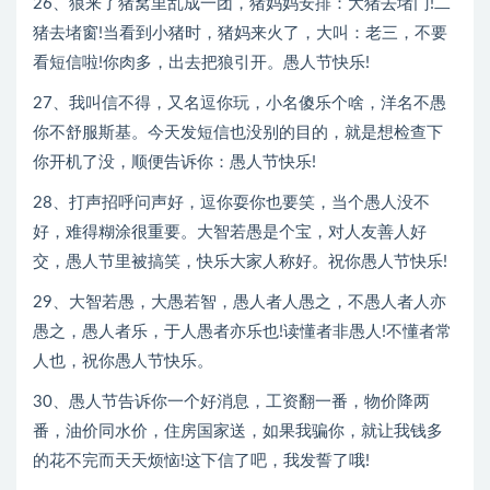
26、狼来了猪窝里乱成一团，猪妈妈安排：大猪去堵门!二
猪去堵窗!当看到小猪时，猪妈来火了，大叫：老三，不要
看短信啦!你肉多，出去把狼引开。愚人节快乐!
27、我叫信不得，又名逗你玩，小名傻乐个啥，洋名不愚
你不舒服斯基。今天发短信也没别的目的，就是想检查下
你开机了没，顺便告诉你：愚人节快乐!
28、打声招呼问声好，逗你耍你也要笑，当个愚人没不
好，难得糊涂很重要。大智若愚是个宝，对人友善人好
交，愚人节里被搞笑，快乐大家人称好。祝你愚人节快乐!
29、大智若愚，大愚若智，愚人者人愚之，不愚人者人亦
愚之，愚人者乐，于人愚者亦乐也!读懂者非愚人!不懂者常
人也，祝你愚人节快乐。
30、愚人节告诉你一个好消息，工资翻一番，物价降两
番，油价同水价，住房国家送，如果我骗你，就让我钱多
的花不完而天天烦恼!这下信了吧，我发誓了哦!