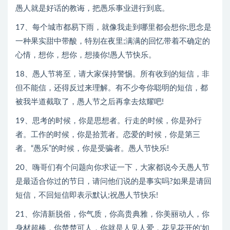
愚人就是好话的教诲，把愚乐事业进行到底。
17、每个城市都易下雨，就像我走到哪里都会想你;思念是
一种果实甜中带酸，特别在夜里;满满的回忆带着不确定的
心情，想你，想你，想揍你!愚人节快乐。
18、愚人节将至，请大家保持警惕。所有收到的短信，非
但不能信，还得反过来理解。有不少夸你聪明的短信，都
被我半道截取了，愚人节之后再拿去炫耀吧!
19、思考的时候，你是思想者。行走的时候，你是孙行
者。工作的时候，你是拾荒者。恋爱的时候，你是第三
者。“愚乐”的时候，你是受骗者。愚人节快乐!
20、嗨哥们有个问题向你求证一下，大家都说今天愚人节
是最适合你过的节日，请问他们说的是事实吗?如果是请回
短信，不回短信即表示默认;祝愚人节快乐!
21、你清新脱俗，你气质，你高贵典雅，你美丽动人，你
身材超棒，你楚楚可人，你就是人见人爱，花见花开的‘如