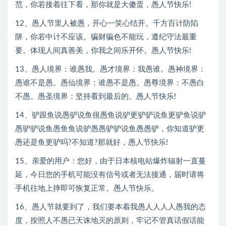
范，你若接着往下看，那你就是大傻蛋，愚人节快乐!
12、愚人节里人被愚，开心一笑心结开。千方百计防陷
阱，你若中计不应该。骗财骗色不能玩，遵纪守法最重
要。体现人间真善美，你我之间乐开怀。愚人节快乐!
13、愚人境界：谁愚我。愚才境界：我愚谁。愚神境界：
愚谁不是愚。愚仙境界：谁愚不是愚。愚尊境界：不愚白
不愚。愚圣境界：坚持看到最后的。愚人节快乐!
14、驴跟鱼说愚驴说鱼很愚鱼说驴更驴驴说鱼更驴鱼说驴
愚驴驴说鱼愚鱼鱼说驴愚愚驴驴说鱼愚愚驴，你知道驴更
愚还是鱼更驴吗?不知道?那就好，愚人节快乐!
15、亲爱的用户：您好，由于日本核电站爆炸辐射一直蔓
延，今日您的手机可能没有信号或者无法接通，届时请将
手机往地上摔即可恢复正常。愚人节快乐。
16、愚人节就要到了，我们要本着我愚人人人人愚我的态
度，按照人不愚已天诛地灭的原则，牢记不管真话假话能