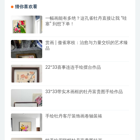
猜你喜欢看
一幅画能有多绝？这孔雀牡丹直接让我 “哇
塞” 到想下单！
赏画 | 傲雀寒枝：治愈与力量交织的艺术臻
品
22*33喜事连连手绘摆台作品
33*33带实木画框的牡丹富贵图手绘作品
手绘牡丹客厅装饰画卷轴装裱