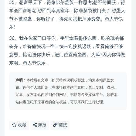
55、想富甲天下，得像比尔盖茨一样思考;想不劳而获，得
学会回家啃老;想回到率真童年，除非脑袋被门夹了;想愚人
节不被整蛊，你听好了，得先向我把拜师费交。愚人节快
乐!
56、我在你家门口等你，手里拿着很多东西，吃的玩的都
备齐，准备痛快玩一宿，快来迎接莫迟疑，看看俺够不够
意思。惦记送你快乐，进门位置俺坐西。为嘛?因为你得做
东啊。愚人节快乐。
声明：
本站所有文章，如无特殊说明或标注，均为本站原创发
布。任何个人或组织，在未征得本站同意时，禁止复制、盗用、
采集、发布本站内容到任何网站、书籍等各类媒体平台。如若本
站内容侵犯了原著者的合法权益，可联系我们进行处理。
收藏
海报
链接