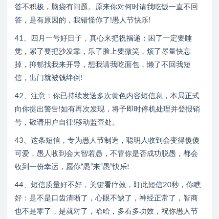
答不积极，脑袋有问题。原来你对何时请我吃饭一直不回
答，是有原因的，我错怪你了!愚人节快乐!
41、四月一号好日子，真心来把祝福递：困了一定要睡
觉，累了要把沙发靠，乐了脸上要微笑，烦了尽量快忘
掉，抑郁找我来开导，想我请我吃面包，懒了不回我短
信，出门就被钱绊倒!
42、注意：你已持续发送多次黄色内容短信息，本局正式
向你提出警告!如有再次发现，将予即时停机处理并登报销
号，敬请用户自律!移动监查处。
43、这条短信，专为愚人节制造，聪明人收到会变得傻傻
可爱，愚人收到会大智若愚，不管你是否成功脱愚，都会
收到一份幸运，愿你“愚”来“愚”快乐!
44、短信质量好不好，关键看疗效，盯此短信20秒，你瞧
好：是不是口齿清晰了，心眼不缺了，神经正常了，智商
也不是零了，是就对了，哈哈，多看多功效，祝你愚人节