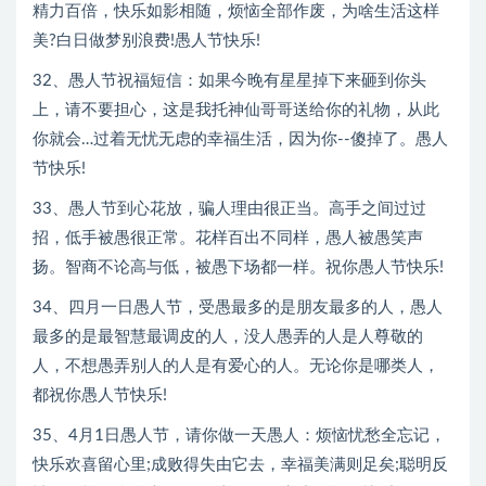
精力百倍，快乐如影相随，烦恼全部作废，为啥生活这样
美?白日做梦别浪费!愚人节快乐!
32、愚人节祝福短信：如果今晚有星星掉下来砸到你头
上，请不要担心，这是我托神仙哥哥送给你的礼物，从此
你就会…过着无忧无虑的幸福生活，因为你--傻掉了。愚人
节快乐!
33、愚人节到心花放，骗人理由很正当。高手之间过过
招，低手被愚很正常。花样百出不同样，愚人被愚笑声
扬。智商不论高与低，被愚下场都一样。祝你愚人节快乐!
34、四月一日愚人节，受愚最多的是朋友最多的人，愚人
最多的是最智慧最调皮的人，没人愚弄的人是人尊敬的
人，不想愚弄别人的人是有爱心的人。无论你是哪类人，
都祝你愚人节快乐!
35、4月1日愚人节，请你做一天愚人：烦恼忧愁全忘记，
快乐欢喜留心里;成败得失由它去，幸福美满则足矣;聪明反