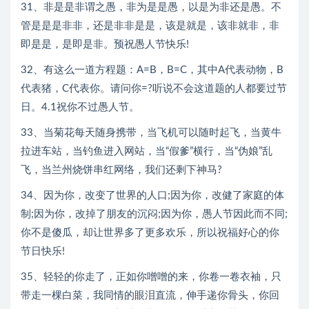
31、非是是非谓之愚，非为是是愚，以是为非还是愚。不
管是是是非非，还是非非是是，该是就是，该非就非，非
即是是，是即是非。预祝愚人节快乐!
32、有这么一道方程题：A=B，B=C，其中A代表动物，B
代表猪，C代表你。请问你=?听说不会这道题的人都要过节
日。4.1祝你不过愚人节。
33、当菊花每天随身携带，当飞机可以随时起飞，当黄牛
拉进车站，当钓鱼进入网站，当“假爹”横行，当“伪娘”乱
飞，当兰州烧饼串红网络，我们还剩下神马?
34、因为你，改变了世界的人口;因为你，改健了家庭的体
制;因为你，改掉了朋友的沉闷;因为你，愚人节因此而不同;
你不是傻瓜，却让世界多了更多欢乐，所以祝福好心的你
节日快乐!
35、轻轻的你走了，正如你噌噌的来，你卷一卷衣袖，只
带走一棵白菜，我同情的眼泪直流，伸手递你骨头，你回