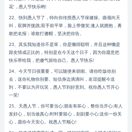
花’，愚人节快乐哟!
22、快到愚人节了，特向你传授愚人节保健操。曲颈向天
叫，双脚并拢跳;双手前平举，脸上带微笑;逢人就拥抱，勇
敢把名报：谁敢打傻帽，坚决把你告。
23、其实我知道你不是笨，你是懒得聪明，并且这种懒是
跟友情成正比的，特别是在今天这个日子，因为你愿意把
快乐带给我，把傻气留给自己。愚人节快乐!
24、今天节日很重要，可以随便来胡闹。请你吃饭你别
去，送你礼物你别要。短信身边滴滴叫，友谊提醒今送
到，不要以为开玩笑，愚人节到好意到。祝你愚人节开心
一笑!
25、天愚人节，你可要当心;朋友有坏心，整你当开心;有人
发好心，别当做真心;时时要留心，刻刻要小心;送你一份关
心，愿你今天安心。祝愚人节顺心!