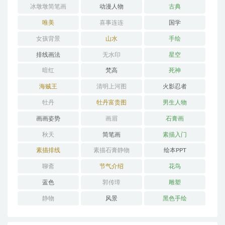
冰墩墩简笔画
动漫人物
古典
唯美
喜事连连
国学
女孩背景
山水
手绘
排线画法
无水印
星空
暗红
梵高
死神
海贼王
清明上河图
火影忍者
牡丹
牡丹富贵图
男生人物
画画姿势
画眉
石膏画
秋天
简笔画
素描入门
素描排线
素描石膏静物
绘本PPT
聊斋
节气介绍
花鸟
蓝色
郭传璋
雕塑
静物
风景
黑色手绘