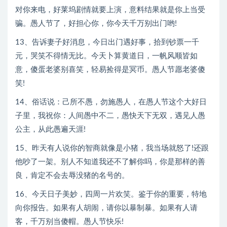
对你来电，好莱坞剧情就要上演，意料结果就是你上当受
骗。愚人节了，好担心你，你今天千万别出门哟!
13、告诉妻子好消息，今日出门遇好事，拾到钞票一千
元，哭笑不得情无比。今天卜算黄道日，一帆风顺皆如
意，傻蛋老婆别喜笑，轻易捡得是冥币。愚人节愿老婆傻
笑!
14、俗话说：己所不愚，勿施愚人，在愚人节这个大好日
子里，我祝你：人间愚中不二，愚快天下无双，遇见人愚
公主，从此愚遍天涯!
15、昨天有人说你的智商就像是小猪，我当场就怒了!还跟
他吵了一架。别人不知道我还不了解你吗，你是那样的善
良，肯定不会去辱没猪的名号的。
16、今天日子美妙，四周一片欢笑。鉴于你的重要，特地
向你报告。如果有人胡闹，请你以暴制暴。如果有人请
客，千万别当傻帽。愚人节快乐!