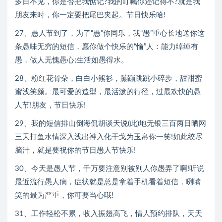
多日不见，你是否把我惦记?我的叮嘱你还记得不?就是我
朋友来时，你一定要把尾巴夹起。节日快乐哈!
27、愚人节到了，为了“愚”你同乐，我“愚”重心长地送你这
条愚味无穷的短信，愿你做个快乐的“愉”人：能力绰绰有
愚，做人无愧愚心;生活如愚得水。
28、粉红花骨朵，白白小熊衫，蹦蹦跳跳小碎步，甜甜蜜
蜜浅笑颜。最可爱的造型，最活泼的行径，过最欢快的愚
人节!朋友，节日快乐!
29、我的短信排山倒海侃胡谈天说(此)地无银三百两日晒网
三天打鱼水情深入浅出神入化干戈为玉帛你一笑!如此绞尽
脑汁，就是要祝你的节日愚人节快乐!
30、今天是愚人节，千万要注意别被别人你愚弄了啊!听说
最近流行愚人病，症状就是总是拿着手机看着短信，咧嘴
笑的最为严重，你可要当心哦!
31、工作轻松不累，收入振翅高飞，情人预约排队，天天