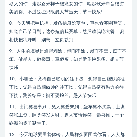
动人的你，走起路来样子很淑女的你，唱起歌来声音很甜
美的你。不过这些只限愚人节当天，节日快乐!
8、今天我把手机掏，发条信息给草包，草包看完咧嘴笑，
知道自己节日到，这条短信我买单，然后请我吃大餐，识
相快把我呼叫，别急，立刻就到!
9、人生的境界是难得糊涂，糊而不涂，愚而不蠢，痴而不
笨。做愚人，做傻事，享傻福，知足常乐快乐多。愚人节
快乐!
10、小测验：觉得自己聪明的往下按，觉得自己幽默的往
下按，觉得自己相貌帅的往下按，觉得自己挺有魅力的往
下按，测验结果：挺不要脸的。愚人节快乐!
11、出门笑喜事到，见人笑爱来到，坐车笑不买票，上班
笑涨工资，睡觉笑发大财，愚人节请你笑，恭喜你，一个
崭新的傻子诞生了。
12、今天地球要围着你转，人民群众要围着你看，人人都