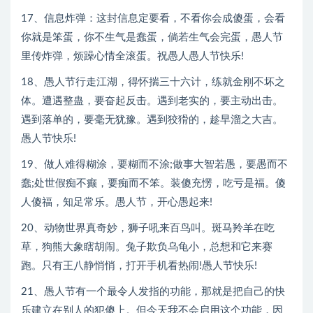
17、信息炸弹：这封信息定要看，不看你会成傻蛋，会看
你就是笨蛋，你不生气是蠢蛋，倘若生气会完蛋，愚人节
里传炸弹，烦躁心情全滚蛋。祝愚人愚人节快乐!
18、愚人节行走江湖，得怀揣三十六计，练就金刚不坏之
体。遭遇整蛊，要奋起反击。遇到老实的，要主动出击。
遇到落单的，要毫无犹豫。遇到狡猾的，趁早溜之大吉。
愚人节快乐!
19、做人难得糊涂，要糊而不涂;做事大智若愚，要愚而不
蠢;处世假痴不癫，要痴而不笨。装傻充愣，吃亏是福。傻
人傻福，知足常乐。愚人节，开心愚起来!
20、动物世界真奇妙，狮子吼来百鸟叫。斑马羚羊在吃
草，狗熊大象瞎胡闹。兔子欺负乌龟小，总想和它来赛
跑。只有王八静悄悄，打开手机看热闹!愚人节快乐!
21、愚人节有一个最令人发指的功能，那就是把自己的快
乐建立在别人的犯傻上。但今天我不会启用这个功能，因