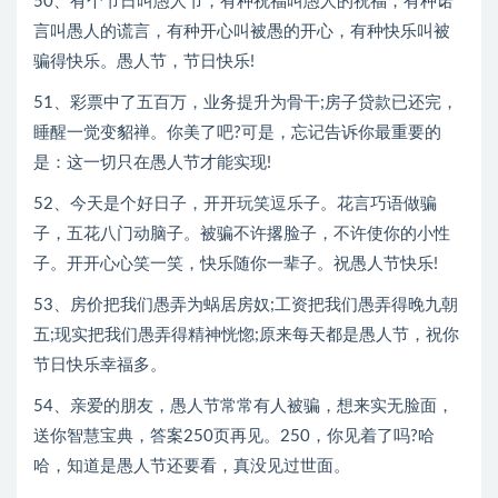
50、有个节日叫愚人节，有种祝福叫愚人的祝福，有种诺
言叫愚人的谎言，有种开心叫被愚的开心，有种快乐叫被
骗得快乐。愚人节，节日快乐!
51、彩票中了五百万，业务提升为骨干;房子贷款已还完，
睡醒一觉变貂禅。你美了吧?可是，忘记告诉你最重要的
是：这一切只在愚人节才能实现!
52、今天是个好日子，开开玩笑逗乐子。花言巧语做骗
子，五花八门动脑子。被骗不许撂脸子，不许使你的小性
子。开开心心笑一笑，快乐随你一辈子。祝愚人节快乐!
53、房价把我们愚弄为蜗居房奴;工资把我们愚弄得晚九朝
五;现实把我们愚弄得精神恍惚;原来每天都是愚人节，祝你
节日快乐幸福多。
54、亲爱的朋友，愚人节常常有人被骗，想来实无脸面，
送你智慧宝典，答案250页再见。250，你见着了吗?哈
哈，知道是愚人节还要看，真没见过世面。