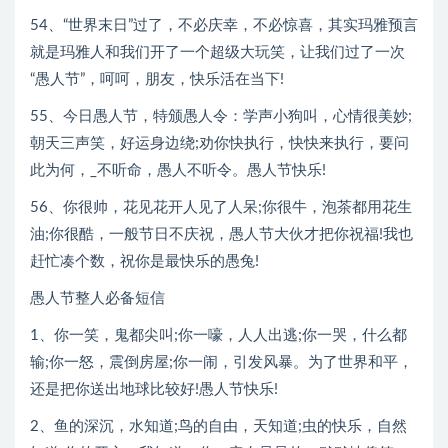
54、“世界末日”过了，不必庆幸，不必惊喜，其实玛雅预言
就是玛雅人和我们开了一个超级大玩笑，让我们过了一次
“愚人节”，呵呵，朋友，快乐活在当下!
55、今日愚人节，特颁愚人令：学声小狗叫，心情很美妙;
朝天三声笑，好运身边绕;劝你快执行，快快来执行，要问
此为何，_不听命，愚人不听令。愚人节快乐!
56、你很帅，花见花开人见了人呆;你很牛，泡茶都用花生
油;你很酷，一般节日不庆祝，愚人节大伙才把你祝福!我也
赶忙凑个数，祝你是最快乐的愚兔!
愚人节整人必备短信
1、你一笑，鬼都尖叫;你一嚎，人人出逃;你一哭，什么都
输;你一怒，震倒房屋;你一闹，引发风暴。为了世界和平，
还是把你送出地球比较好!愚人节快乐!
2、鱼的深沉，水知道;鸟的自由，天知道;虫的快乐，自然