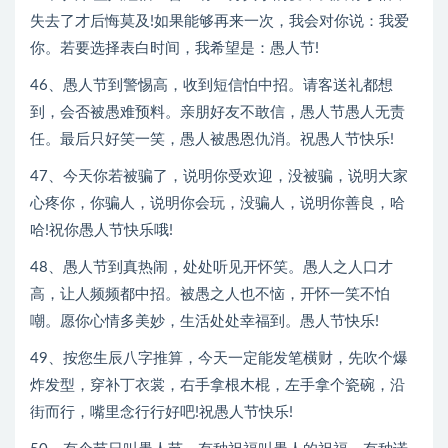
失去了才后悔莫及!如果能够再来一次，我会对你说：我爱
你。若要选择表白时间，我希望是：愚人节!
46、愚人节到警惕高，收到短信怕中招。请客送礼都想
到，会否被愚难预料。亲朋好友不敢信，愚人节愚人无责
任。最后只好笑一笑，愚人被愚恩仇消。祝愚人节快乐!
47、今天你若被骗了，说明你受欢迎，没被骗，说明大家
心疼你，你骗人，说明你会玩，没骗人，说明你善良，哈
哈!祝你愚人节快乐哦!
48、愚人节到真热闹，处处听见开怀笑。愚人之人口才
高，让人频频都中招。被愚之人也不恼，开怀一笑不怕
嘲。愿你心情多美妙，生活处处幸福到。愚人节快乐!
49、按您生辰八字推算，今天一定能发笔横财，先吹个爆
炸发型，穿补丁衣裳，右手拿根木棍，左手拿个瓷碗，沿
街而行，嘴里念行行好吧!祝愚人节快乐!