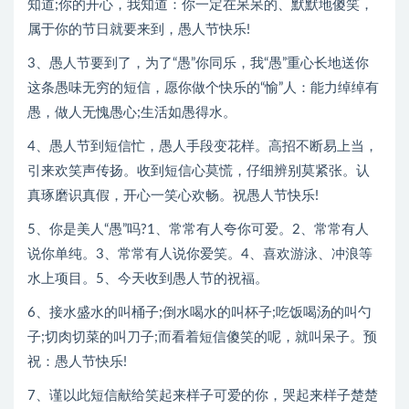
知道;你的开心，我知道：你一定在呆呆的、默默地傻笑，
属于你的节日就要来到，愚人节快乐!
3、愚人节要到了，为了“愚”你同乐，我“愚”重心长地送你
这条愚味无穷的短信，愿你做个快乐的“愉”人：能力绰绰有
愚，做人无愧愚心;生活如愚得水。
4、愚人节到短信忙，愚人手段变花样。高招不断易上当，
引来欢笑声传扬。收到短信心莫慌，仔细辨别莫紧张。认
真琢磨识真假，开心一笑心欢畅。祝愚人节快乐!
5、你是美人“愚”吗?1、常常有人夸你可爱。2、常常有人
说你单纯。3、常常有人说你爱笑。4、喜欢游泳、冲浪等
水上项目。5、今天收到愚人节的祝福。
6、接水盛水的叫桶子;倒水喝水的叫杯子;吃饭喝汤的叫勺
子;切肉切菜的叫刀子;而看着短信傻笑的呢，就叫呆子。预
祝：愚人节快乐!
7、谨以此短信献给笑起来样子可爱的你，哭起来样子楚楚