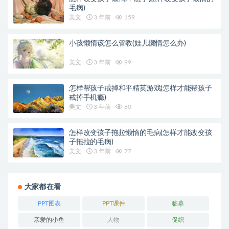
毛病)
美文
3 年前
159
小孩懒惰该怎么管教(娃儿懒惰怎么办)
美文
3 年前
99
怎样帮孩子戒掉和平精英游戏(怎样才能帮孩子
戒掉手机瘾)
美文
3 年前
80
怎样改变孩子拖拉懒惰的毛病(怎样才能改变孩
子拖拉的毛病)
美文
3 年前
77
大家都在看
PPT图表
PPT课件
临摹
亲爱的小鱼
人物
促织