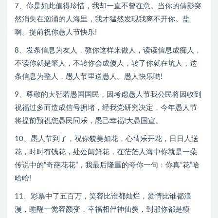
7、你是如此值得珍惜，我却一直不曾在意。当你的倩影突
然消失在汹涌的人海里，我才猛然发现我离不开你。盐
啊。提前祝你愚人节快乐!
8、发条信息为友人，教你这样来做人，读读信息成痴人，
不读你就是笨人，不转你会成傻人，转了你就在坑人，这
条信息为整人，愚人节里送愚人。愚人快乐哟!
9、尊敬的大智若愚国国民，因考虑愚人节我公民将因收到
祝福过多而造成信号拥堵，经我党研究决定，今年愚人节
将提前预祝您愚民同乐，愚己幸福!大愚国宣。
10、愚人节到了，祝你貌美如花，心情乐开花，日日人送
花，时时有钱花，处处闻鲜花，在茫茫人海中你就是一朵
传说中的“奇葩花花”，我最后隆重的夸你一句：你真“花”哈
哈哈!
11、彩票中了五百万，笑容比谁都灿烂，爱情比谁都浪
漫，睡醒一觉容颜变，幸福相伴神仙羡，到那你都是模