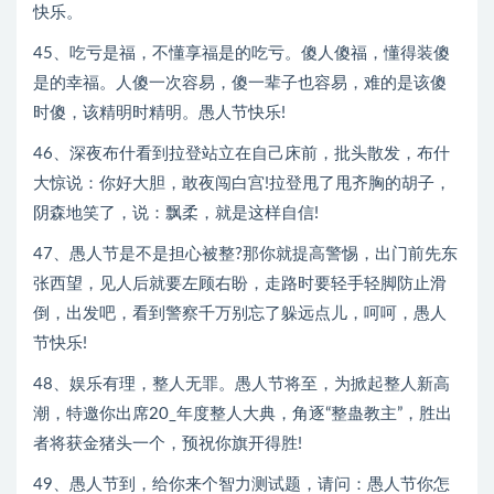
快乐。
45、吃亏是福，不懂享福是的吃亏。傻人傻福，懂得装傻
是的幸福。人傻一次容易，傻一辈子也容易，难的是该傻
时傻，该精明时精明。愚人节快乐!
46、深夜布什看到拉登站立在自己床前，批头散发，布什
大惊说：你好大胆，敢夜闯白宫!拉登甩了甩齐胸的胡子，
阴森地笑了，说：飘柔，就是这样自信!
47、愚人节是不是担心被整?那你就提高警惕，出门前先东
张西望，见人后就要左顾右盼，走路时要轻手轻脚防止滑
倒，出发吧，看到警察千万别忘了躲远点儿，呵呵，愚人
节快乐!
48、娱乐有理，整人无罪。愚人节将至，为掀起整人新高
潮，特邀你出席20_年度整人大典，角逐“整蛊教主”，胜出
者将获金猪头一个，预祝你旗开得胜!
49、愚人节到，给你来个智力测试题，请问：愚人节你怎