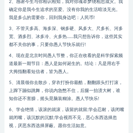
2、感谢今生与你相识相知，我对你魂牵梦绕相思成灾。我
确定你是我今生追求的至爱。没有你我的生活暗淡无光。
我是多么的需要你，回到我身边吧：人民币!
3、不管天多高、海多深、钢多硬、风多大、尺多长、河多
宽、酒多烈、冰多冷、火多热……我只想告诉你，这些其实
都不关你的事，只要你愚人节快乐就行!
4、现在是北京时间愚人节整，你正在收看的是科学探索频
道最新一期节目：愚人是如何诞生的。结论：凡是用右手
大拇指翻看短信者，皆为愚人。
5、清晨领你去散步，穿衣打扮你最酷，翻翻跟头打打滚，
上蹿下蹦似跳舞，你说内急憋不住，后腿一抬渍大树，谁
知你还不害臊，摇头晃脑装糊涂。愚人节快乐!
6、学会绝情，该滚的就滚，该留的就留;学会忍耐，该闭嘴
就闭嘴，该沉默的沉默;学会视而不见，恶心东西选择忽
视，厌恶东西选择屏蔽。愿你生活如意。