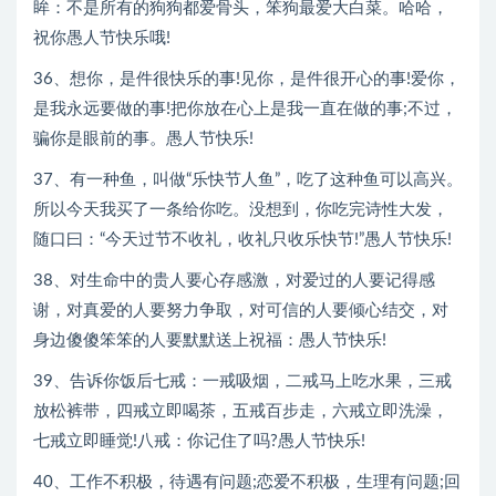
眸：不是所有的狗狗都爱骨头，笨狗最爱大白菜。哈哈，
祝你愚人节快乐哦!
36、想你，是件很快乐的事!见你，是件很开心的事!爱你，
是我永远要做的事!把你放在心上是我一直在做的事;不过，
骗你是眼前的事。愚人节快乐!
37、有一种鱼，叫做“乐快节人鱼”，吃了这种鱼可以高兴。
所以今天我买了一条给你吃。没想到，你吃完诗性大发，
随口曰：“今天过节不收礼，收礼只收乐快节!”愚人节快乐!
38、对生命中的贵人要心存感激，对爱过的人要记得感
谢，对真爱的人要努力争取，对可信的人要倾心结交，对
身边傻傻笨笨的人要默默送上祝福：愚人节快乐!
39、告诉你饭后七戒：一戒吸烟，二戒马上吃水果，三戒
放松裤带，四戒立即喝茶，五戒百步走，六戒立即洗澡，
七戒立即睡觉!八戒：你记住了吗?愚人节快乐!
40、工作不积极，待遇有问题;恋爱不积极，生理有问题;回