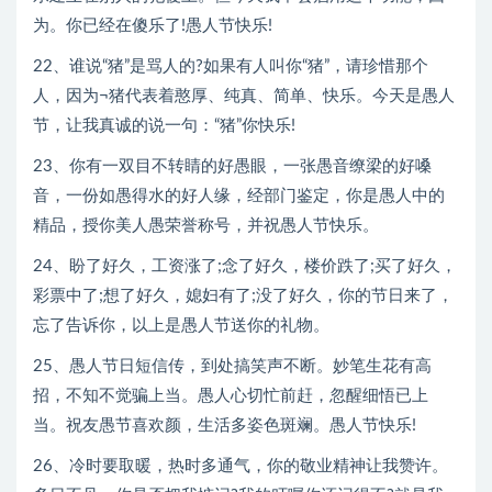
为。你已经在傻乐了!愚人节快乐!
22、谁说“猪”是骂人的?如果有人叫你“猪”，请珍惜那个
人，因为¬猪代表着憨厚、纯真、简单、快乐。今天是愚人
节，让我真诚的说一句：“猪”你快乐!
23、你有一双目不转睛的好愚眼，一张愚音缭梁的好嗓
音，一份如愚得水的好人缘，经部门鉴定，你是愚人中的
精品，授你美人愚荣誉称号，并祝愚人节快乐。
24、盼了好久，工资涨了;念了好久，楼价跌了;买了好久，
彩票中了;想了好久，媳妇有了;没了好久，你的节日来了，
忘了告诉你，以上是愚人节送你的礼物。
25、愚人节日短信传，到处搞笑声不断。妙笔生花有高
招，不知不觉骗上当。愚人心切忙前赶，忽醒细悟已上
当。祝友愚节喜欢颜，生活多姿色斑斓。愚人节快乐!
26、冷时要取暖，热时多通气，你的敬业精神让我赞许。