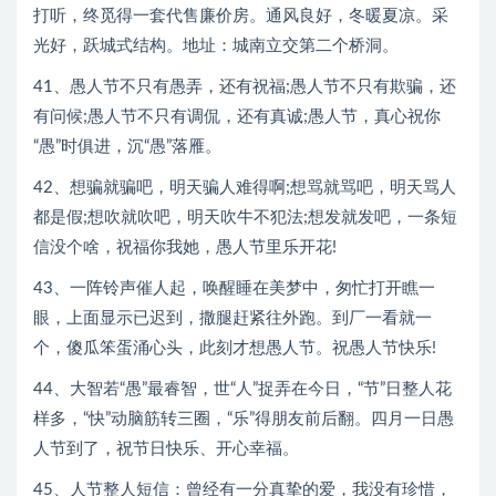
打听，终觅得一套代售廉价房。通风良好，冬暖夏凉。采
光好，跃城式结构。地址：城南立交第二个桥洞。
41、愚人节不只有愚弄，还有祝福;愚人节不只有欺骗，还
有问候;愚人节不只有调侃，还有真诚;愚人节，真心祝你
“愚”时俱进，沉“愚”落雁。
42、想骗就骗吧，明天骗人难得啊;想骂就骂吧，明天骂人
都是假;想吹就吹吧，明天吹牛不犯法;想发就发吧，一条短
信没个啥，祝福你我她，愚人节里乐开花!
43、一阵铃声催人起，唤醒睡在美梦中，匆忙打开瞧一
眼，上面显示已迟到，撒腿赶紧往外跑。到厂一看就一
个，傻瓜笨蛋涌心头，此刻才想愚人节。祝愚人节快乐!
44、大智若“愚”最睿智，世“人”捉弄在今日，“节”日整人花
样多，“快”动脑筋转三圈，“乐”得朋友前后翻。四月一日愚
人节到了，祝节日快乐、开心幸福。
45、人节整人短信：曾经有一分真挚的爱，我没有珍惜，