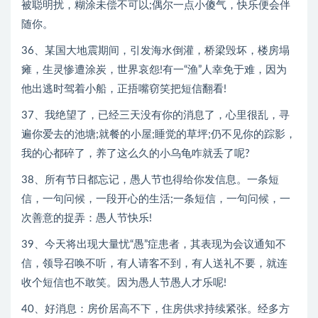
被聪明扰，糊涂未偿不可以;偶尔一点小傻气，快乐便会伴
随你。
36、某国大地震期间，引发海水倒灌，桥梁毁坏，楼房塌
瘫，生灵惨遭涂炭，世界哀怨!有一“渔”人幸免于难，因为
他出逃时驾着小船，正捂嘴窃笑把短信翻看!
37、我绝望了，已经三天没有你的消息了，心里很乱，寻
遍你爱去的池塘;就餐的小屋;睡觉的草坪;仍不见你的踪影，
我的心都碎了，养了这么久的小乌龟咋就丢了呢?
38、所有节日都忘记，愚人节也得给你发信息。一条短
信，一句问候，一段开心的生活;一条短信，一句问候，一
次善意的捉弄：愚人节快乐!
39、今天将出现大量忧“愚”症患者，其表现为会议通知不
信，领导召唤不听，有人请客不到，有人送礼不要，就连
收个短信也不敢笑。因为愚人节愚人才乐呢!
40、好消息：房价居高不下，住房供求持续紧张。经多方