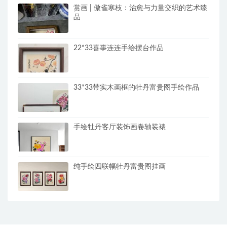
赏画 | 傲雀寒枝：治愈与力量交织的艺术臻
品
22*33喜事连连手绘摆台作品
33*33带实木画框的牡丹富贵图手绘作品
手绘牡丹客厅装饰画卷轴装裱
纯手绘四联幅牡丹富贵图挂画