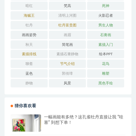
暗红
梵高
死神
海贼王
清明上河图
火影忍者
牡丹
牡丹富贵图
男生人物
画画姿势
画眉
石膏画
秋天
简笔画
素描入门
素描排线
素描石膏静物
绘本PPT
聊斋
节气介绍
花鸟
蓝色
郭传璋
雕塑
静物
风景
黑色手绘
猜你喜欢看
一幅画能有多绝？这孔雀牡丹直接让我 “哇
塞” 到想下单！