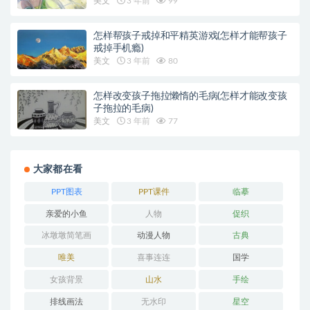
美文
3 年前
99
怎样帮孩子戒掉和平精英游戏(怎样才能帮孩子
戒掉手机瘾)
美文
3 年前
80
怎样改变孩子拖拉懒惰的毛病(怎样才能改变孩
子拖拉的毛病)
美文
3 年前
77
大家都在看
PPT图表
PPT课件
临摹
亲爱的小鱼
人物
促织
冰墩墩简笔画
动漫人物
古典
唯美
喜事连连
国学
女孩背景
山水
手绘
排线画法
无水印
星空