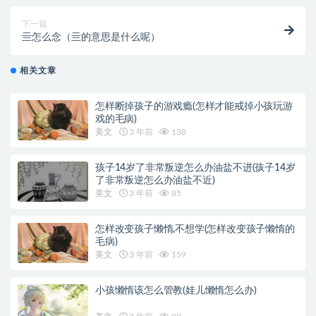
下一篇
亖怎么念（亖的意思是什么呢）
相关文章
怎样断掉孩子的游戏瘾(怎样才能戒掉小孩玩游
戏的毛病)
美文
3 年前
138
孩子14岁了非常叛逆怎么办油盐不进(孩子14岁
了非常叛逆怎么办油盐不近)
美文
3 年前
85
怎样改变孩子懒惰,不想学(怎样改变孩子懒惰的
毛病)
美文
3 年前
159
小孩懒惰该怎么管教(娃儿懒惰怎么办)