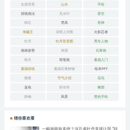
女孩背景
山水
手绘
排线画法
无水印
星空
暗红
梵高
死神
海贼王
清明上河图
火影忍者
牡丹
牡丹富贵图
男生人物
画画姿势
画眉
石膏画
秋天
简笔画
素描入门
素描排线
素描石膏静物
绘本PPT
聊斋
节气介绍
花鸟
蓝色
郭传璋
雕塑
静物
风景
黑色手绘
猜你喜欢看
一幅画能有多绝？这孔雀牡丹直接让我 “哇