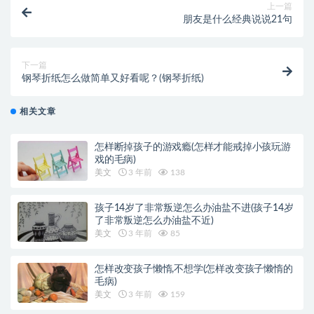
上一篇
朋友是什么经典说说21句
下一篇
钢琴折纸怎么做简单又好看呢？(钢琴折纸)
相关文章
怎样断掉孩子的游戏瘾(怎样才能戒掉小孩玩游
戏的毛病)
美文
3 年前
138
孩子14岁了非常叛逆怎么办油盐不进(孩子14岁
了非常叛逆怎么办油盐不近)
美文
3 年前
85
怎样改变孩子懒惰,不想学(怎样改变孩子懒惰的
毛病)
美文
3 年前
159