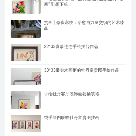
塞” 到想下单！
赏画 | 傲雀寒枝：治愈与力量交织的艺术臻
品
22*33喜事连连手绘摆台作品
33*33带实木画框的牡丹富贵图手绘作品
手绘牡丹客厅装饰画卷轴装裱
纯手绘四联幅牡丹富贵图挂画