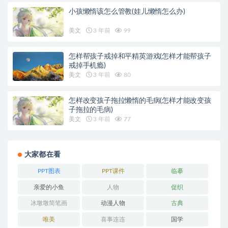
小孩懒惰该怎么管教(娃儿懒惰怎么办)
美文
3 年前
99
怎样帮孩子戒掉和平精英游戏(怎样才能帮孩子
戒掉手机瘾)
美文
3 年前
80
怎样改变孩子拖拉懒惰的毛病(怎样才能改变孩
子拖拉的毛病)
美文
3 年前
77
大家都在看
PPT图表
PPT课件
临摹
亲爱的小鱼
人物
促织
冰墩墩简笔画
动漫人物
古典
唯美
喜事连连
国学