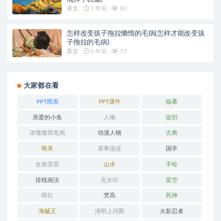
美文
3 年前
80
怎样改变孩子拖拉懒惰的毛病(怎样才能改变孩
子拖拉的毛病)
美文
3 年前
77
大家都在看
PPT图表
PPT课件
临摹
亲爱的小鱼
人物
促织
冰墩墩简笔画
动漫人物
古典
唯美
喜事连连
国学
女孩背景
山水
手绘
排线画法
无水印
星空
暗红
梵高
死神
海贼王
清明上河图
火影忍者