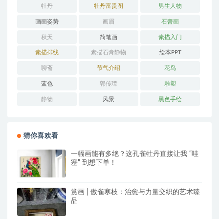
牡丹
牡丹富贵图
男生人物
画画姿势
画眉
石膏画
秋天
简笔画
素描入门
素描排线
素描石膏静物
绘本PPT
聊斋
节气介绍
花鸟
蓝色
郭传璋
雕塑
静物
风景
黑色手绘
猜你喜欢看
一幅画能有多绝？这孔雀牡丹直接让我 “哇
塞” 到想下单！
赏画 | 傲雀寒枝：治愈与力量交织的艺术臻
品