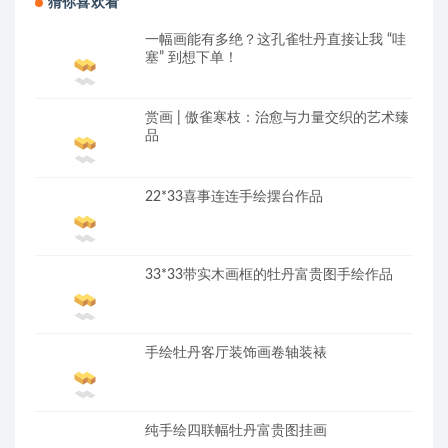
猜你喜欢看
一幅画能有多绝？这孔雀牡丹直接让我 “哇
塞” 到想下单！
赏画 | 傲雀寒枝：治愈与力量交织的艺术臻
品
22*33喜事连连手绘摆台作品
33*33带实木画框的牡丹富贵图手绘作品
手绘牡丹客厅装饰画卷轴装裱
纯手绘四联幅牡丹富贵图挂画