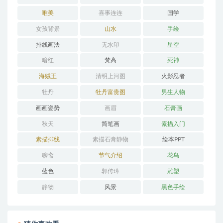
唯美
喜事连连
国学
女孩背景
山水
手绘
排线画法
无水印
星空
暗红
梵高
死神
海贼王
清明上河图
火影忍者
牡丹
牡丹富贵图
男生人物
画画姿势
画眉
石膏画
秋天
简笔画
素描入门
素描排线
素描石膏静物
绘本PPT
聊斋
节气介绍
花鸟
蓝色
郭传璋
雕塑
静物
风景
黑色手绘