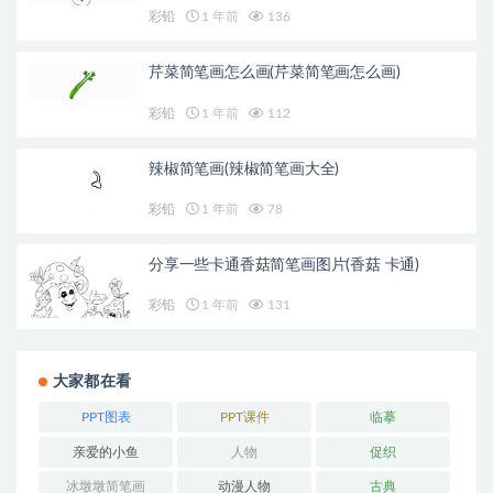
彩铅
1 年前
136
芹菜简笔画怎么画(芹菜简笔画怎么画)
彩铅
1 年前
112
辣椒简笔画(辣椒简笔画大全)
彩铅
1 年前
78
分享一些卡通香菇简笔画图片(香菇 卡通)
彩铅
1 年前
131
大家都在看
PPT图表
PPT课件
临摹
亲爱的小鱼
人物
促织
冰墩墩简笔画
动漫人物
古典