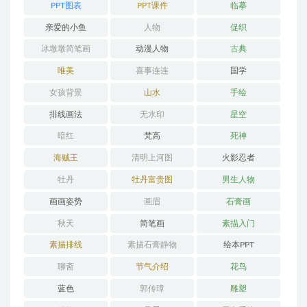
PPT图表
PPT课件
临摹
亲爱的小鱼
人物
促织
冰墩墩简笔画
动漫人物
古典
唯美
喜事连连
国学
女孩背景
山水
手绘
排线画法
无水印
星空
暗红
梵高
死神
海贼王
清明上河图
火影忍者
牡丹
牡丹富贵图
男生人物
画画姿势
画眉
石膏画
秋天
简笔画
素描入门
素描排线
素描石膏静物
绘本PPT
聊斋
节气介绍
花鸟
蓝色
郭传璋
雕塑