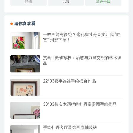
静物
风景
黑色手绘
猜你喜欢看
一幅画能有多绝？这孔雀牡丹直接让我 “哇
塞” 到想下单！
赏画 | 傲雀寒枝：治愈与力量交织的艺术臻
品
22*33喜事连连手绘摆台作品
33*33带实木画框的牡丹富贵图手绘作品
手绘牡丹客厅装饰画卷轴装裱