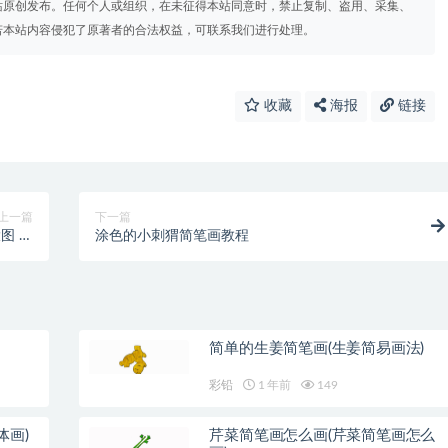
站原创发布。任何个人或组织，在未征得本站同意时，禁止复制、盗用、采集、
若本站内容侵犯了原著者的合法权益，可联系我们进行处理。
收藏
海报
链接
上一篇
下一篇
图 可
涂色的小刺猬简笔画教程
爱)
简单的生姜简笔画(生姜简易画法)
彩铅
1 年前
149
体画)
芹菜简笔画怎么画(芹菜简笔画怎么