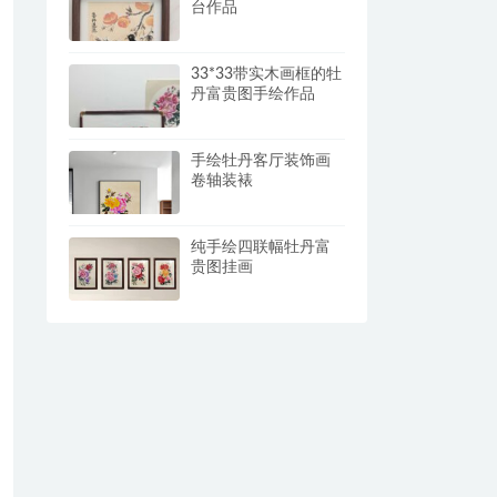
台作品
33*33带实木画框的牡
丹富贵图手绘作品
手绘牡丹客厅装饰画
卷轴装裱
纯手绘四联幅牡丹富
贵图挂画