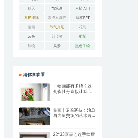
秋天
简笔画
素描入门
素描排线
素描石膏静
绘本PPT
物
聊斋
节气介绍
花鸟
蓝色
郭传璋
雕塑
静物
风景
黑色手绘
猜你喜欢看
一幅画能有多绝？这
孔雀牡丹直接让我 “哇
塞” 到想下单！
赏画 | 傲雀寒枝：治愈
与力量交织的艺术臻
品
22*33喜事连连手绘摆