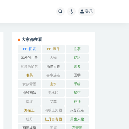
登录
大家都在看
PPT图表
PPT课件
临摹
亲爱的小鱼
人物
促织
冰墩墩简笔
动漫人物
古典
画
唯美
喜事连连
国学
女孩背景
山水
手绘
排线画法
无水印
星空
暗红
梵高
死神
海贼王
清明上河图
火影忍者
牡丹
牡丹富贵图
男生人物
画画姿势
画眉
石膏画