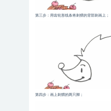
第三步：用齿轮形线条将刺猬的背部刺画上；
第四步：画上刺猬的两只脚；