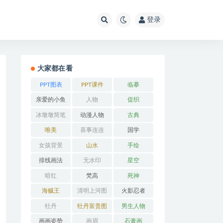
登录
大家都在看
PPT图表
PPT课件
临摹
亲爱的小鱼
人物
促织
冰墩墩简笔
动漫人物
古典
画
唯美
喜事连连
国学
女孩背景
山水
手绘
排线画法
无水印
星空
暗红
梵高
死神
海贼王
清明上河图
火影忍者
牡丹
牡丹富贵图
男生人物
画画姿势
画眉
石膏画