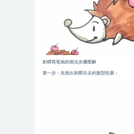
刺猬简笔画的画法步骤图解
第一步：先画出刺猬尖尖的脸型轮廓；