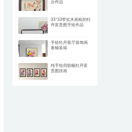
台作品
33*33带实木画框的牡
丹富贵图手绘作品
手绘牡丹客厅装饰画
卷轴装裱
纯手绘四联幅牡丹富
贵图挂画