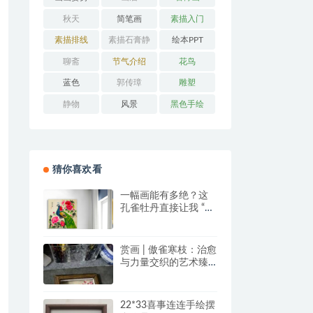
秋天
简笔画
素描入门
素描排线
素描石膏静
绘本PPT
物
聊斋
节气介绍
花鸟
蓝色
郭传璋
雕塑
静物
风景
黑色手绘
猜你喜欢看
一幅画能有多绝？这
孔雀牡丹直接让我 “哇
塞” 到想下单！
赏画 | 傲雀寒枝：治愈
与力量交织的艺术臻
品
22*33喜事连连手绘摆