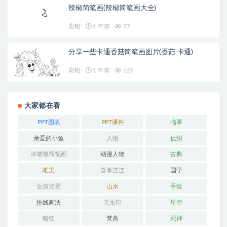
辣椒简笔画(辣椒简笔画大全)
彩铅
1 年前
77
分享一些卡通香菇简笔画图片(香菇 卡通)
彩铅
1 年前
129
大家都在看
PPT图表
PPT课件
临摹
亲爱的小鱼
人物
促织
冰墩墩简笔画
动漫人物
古典
唯美
喜事连连
国学
女孩背景
山水
手绘
排线画法
无水印
星空
暗红
梵高
死神