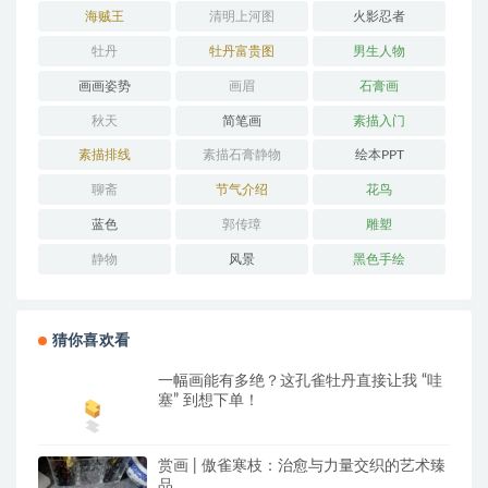
海贼王
清明上河图
火影忍者
牡丹
牡丹富贵图
男生人物
画画姿势
画眉
石膏画
秋天
简笔画
素描入门
素描排线
素描石膏静物
绘本PPT
聊斋
节气介绍
花鸟
蓝色
郭传璋
雕塑
静物
风景
黑色手绘
猜你喜欢看
一幅画能有多绝？这孔雀牡丹直接让我 “哇
塞” 到想下单！
赏画 | 傲雀寒枝：治愈与力量交织的艺术臻
品