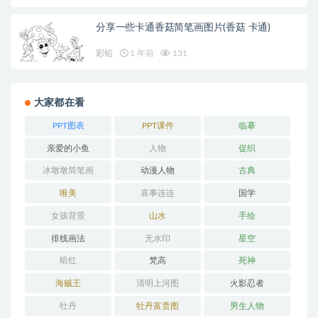
分享一些卡通香菇简笔画图片(香菇 卡通)
彩铅
1 年前
131
大家都在看
PPT图表
PPT课件
临摹
亲爱的小鱼
人物
促织
冰墩墩简笔画
动漫人物
古典
唯美
喜事连连
国学
女孩背景
山水
手绘
排线画法
无水印
星空
暗红
梵高
死神
海贼王
清明上河图
火影忍者
牡丹
牡丹富贵图
男生人物