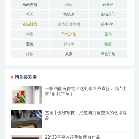
画画姿势
画眉
石膏画
秋天
简笔画
素描入门
素描排线
素描石膏静物
绘本PPT
聊斋
节气介绍
花鸟
蓝色
郭传璋
雕塑
静物
风景
黑色手绘
猜你喜欢看
一幅画能有多绝？这孔雀牡丹直接让我 “哇
塞” 到想下单！
赏画 | 傲雀寒枝：治愈与力量交织的艺术臻
品
22*33喜事连连手绘摆台作品