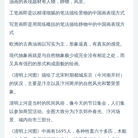
油画的表现题材有人物，静物，风景。
工笔画即是以精谨细腻的笔法描绘景物的中国画表现方式
写意画即是用简练概括的笔法描绘静物中的中国画表现方
式
欧洲的古典油画以写实为主，形象逼真，有真实的感觉。
现代抽象画就是与自然物象极少或完全没有相近之处，而
又具有强烈的形式构成面貌的绘画。
《清明上河图》描绘了北宋时期都城东京（今河南开封）
的状况，主要是汴京以及汴河两岸的自然风光和繁荣景
象。
清明上河是当时的民间风俗，像今天的节日集会，人们集
以参加商贸活动。全图大致分为汴京郊外春光、汴河场
景、城内街市三部分。
《清明上河图》中画有1695人，各种牲畜六十多匹，木船