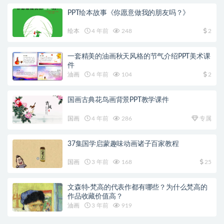
PPT绘本故事《你愿意做我的朋友吗？》
绘本
4 年前
248
2
一套精美的油画秋天风格的节气介绍PPT美术课
件
油画
4 年前
104
2
国画古典花鸟画背景PPT教学课件
国画
4 年前
286
专属
37集国学启蒙趣味动画诸子百家教程
国画
3 年前
168
25
文森特·梵高的代表作都有哪些？为什么梵高的
作品收藏价值高？
油画
3 年前
919