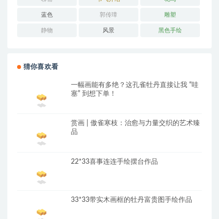
蓝色
郭传璋
雕塑
静物
风景
黑色手绘
猜你喜欢看
一幅画能有多绝？这孔雀牡丹直接让我 “哇
塞” 到想下单！
赏画 | 傲雀寒枝：治愈与力量交织的艺术臻
品
22*33喜事连连手绘摆台作品
33*33带实木画框的牡丹富贵图手绘作品