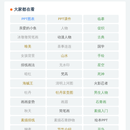
大家都在看
PPT图表
PPT课件
临摹
亲爱的小鱼
人物
促织
冰墩墩简笔画
动漫人物
古典
唯美
喜事连连
国学
女孩背景
山水
手绘
排线画法
无水印
星空
暗红
梵高
死神
海贼王
清明上河图
火影忍者
牡丹
牡丹富贵图
男生人物
画画姿势
画眉
石膏画
秋天
简笔画
素描入门
素描排线
素描石膏静物
绘本PPT
聊斋
节气介绍
花鸟