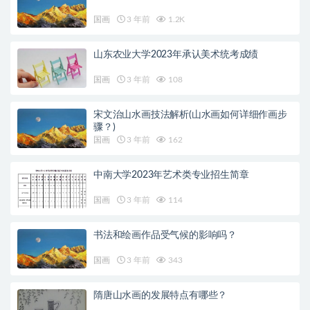
国画
3 年前
1.2K
山东农业大学2023年承认美术统考成绩
国画
3 年前
108
宋文治山水画技法解析(山水画如何详细作画步
骤？)
国画
3 年前
162
中南大学2023年艺术类专业招生简章
国画
3 年前
114
书法和绘画作品受气候的影响吗？
国画
3 年前
343
隋唐山水画的发展特点有哪些？