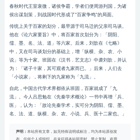
P33
第33集
春秋时代王室衰微，诸侯争霸，学者们便周游列国，为诸
P34
第34集
侯出谋划策，到战国时代形成了"百家争鸣"的局面。
P35
第35集
传统上关于百家的划分，最早源于司马迁的父亲司马谈。
P36
第36集
他在《论六家要旨》中，将百家首次划分为：「阴阳、
P37
第37集
儒、墨、名、法、道」等六家。后来，刘歆在《七略》
中，又在司马谈划分的基础上，增「纵横、杂、农、小
说」等为十家。班固在《汉书．艺文志》中袭刘歆，并认
为：「诸子十家，其可观者九家而已。」后来，人们去
「小说家」，将剩下的九家称为「九流」。
自此，中国古代学术界都依从班固，百家就成了「九
流」。今人吕思勉在《先秦学术概论》一书中再增「兵、
医」，认为：「故论先秦学术，实可分为阴阳、儒、墨、
名、法、道、纵横、杂、农、小说、兵、医十二家也。」
声明：
本站所有文章，如无特殊说明或标注，均为本站原创发
布。任何个人或组织，在未征得本站同意时，禁止复制、盗用、