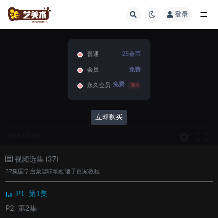
登录
全部
普通
25金币
会员
免费
免费
永久会员
推荐
立即购买
0:00
/
0:00
视频选集 (37)
37集国学启蒙趣味动画诸子百家教程
P1
第1集
P2
第2集