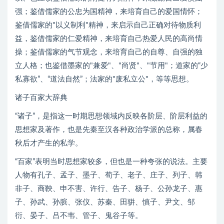
P18
第18集
强；鉴借儒家的公忠为国精神，来培育自己的爱国情怀；
P19
第19集
鉴借儒家的"以义制利"精神，来启示自己正确对待物质利
P20
第20集
益，鉴借儒家的仁爱精神，来培育自己热爱人民的高尚情
P21
第21集
操；鉴借儒家的气节观念，来培育自己的自尊、自强的独
立人格；也鉴借墨家的"兼爱"、"尚贤"、"节用"；道家的“少
P22
第22集
私寡欲”、“道法自然”；法家的"废私立公"，等等思想。
P23
第23集
P24
第24集
诸子百家大辞典
P25
第25集
“诸子”，是指这一时期思想领域内反映各阶层、阶层利益的
P26
第26集
思想家及著作，也是先秦至汉各种政治学派的总称，属春
P27
第27集
秋后才产生的私学。
P28
第28集
“百家”表明当时思想家较多，但也是一种夸张的说法。主要
P29
第29集
人物有孔子、孟子、墨子、荀子、老子、庄子、列子、韩
P30
第30集
非子、商鞅、申不害、许行、告子、杨子、公孙龙子、惠
P31
第31集
子、孙武、孙膑、张仪、苏秦、田骈、慎子、尹文、邹
衍、晏子、吕不韦、管子、鬼谷子等。
P32
第32集