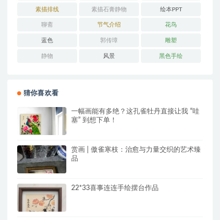
素描排线
素描石膏静物
绘本PPT
聊斋
节气介绍
花鸟
蓝色
郭传璋
雕塑
静物
风景
黑色手绘
猜你喜欢看
一幅画能有多绝？这孔雀牡丹直接让我 “哇
塞” 到想下单！
赏画 | 傲雀寒枝：治愈与力量交织的艺术臻
品
22*33喜事连连手绘摆台作品