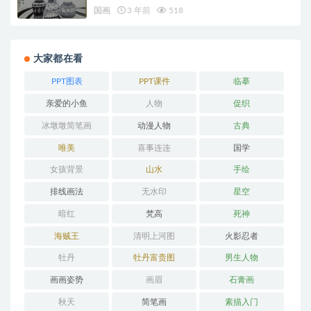
国画
3 年前
518
大家都在看
PPT图表
PPT课件
临摹
亲爱的小鱼
人物
促织
冰墩墩简笔画
动漫人物
古典
唯美
喜事连连
国学
女孩背景
山水
手绘
排线画法
无水印
星空
暗红
梵高
死神
海贼王
清明上河图
火影忍者
牡丹
牡丹富贵图
男生人物
画画姿势
画眉
石膏画
秋天
简笔画
素描入门