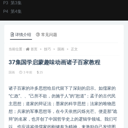
P3
第3集
P4
第4集
P5
第5集
P6
第6集
详情介绍
常见问题
P7
第7集
P8
第8集
当前位置：
首页
技巧
国画
正文
P9
第9集
37集国学启蒙趣味动画诸子百家教程
P10
第10集
P11
第11集
国画
3 年前
25
P12
第12集
诸子百家的许多思想给后代留下了深刻的启示。如儒家的
P13
第13集
“仁政”、、“己所不欲，勿施于人”的“恕道”；孟子的古代民
P14
第14集
主思想；道家的辩证法；墨家的科学思想；法家的唯物思
P15
第15集
想；兵家的军事思想等，在今天依然闪烁光芒。便是那“诡
P16
第16集
辩”的名家，也开创了中国哲学史上的逻辑学领域。我们可
P17
第17集
以、也应该鉴借儒家的刚健有为精神，来激励自己发愤图