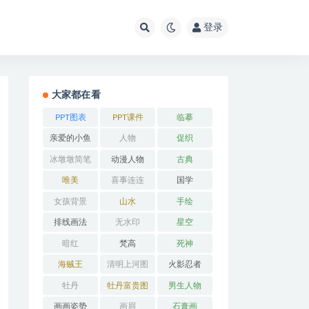
登录
大家都在看
PPT图表
PPT课件
临摹
亲爱的小鱼
人物
促织
冰墩墩简笔
动漫人物
古典
画
唯美
喜事连连
国学
女孩背景
山水
手绘
排线画法
无水印
星空
暗红
梵高
死神
海贼王
清明上河图
火影忍者
牡丹
牡丹富贵图
男生人物
画画姿势
画眉
石膏画