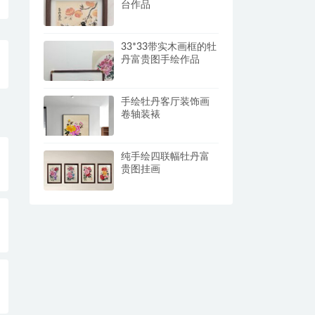
台作品
33*33带实木画框的牡
丹富贵图手绘作品
手绘牡丹客厅装饰画
卷轴装裱
纯手绘四联幅牡丹富
贵图挂画