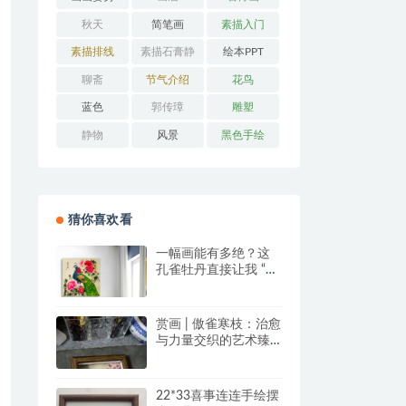
秋天
简笔画
素描入门
素描排线
素描石膏静
绘本PPT
物
聊斋
节气介绍
花鸟
蓝色
郭传璋
雕塑
静物
风景
黑色手绘
猜你喜欢看
一幅画能有多绝？这
孔雀牡丹直接让我 “哇
塞” 到想下单！
赏画 | 傲雀寒枝：治愈
与力量交织的艺术臻
品
22*33喜事连连手绘摆