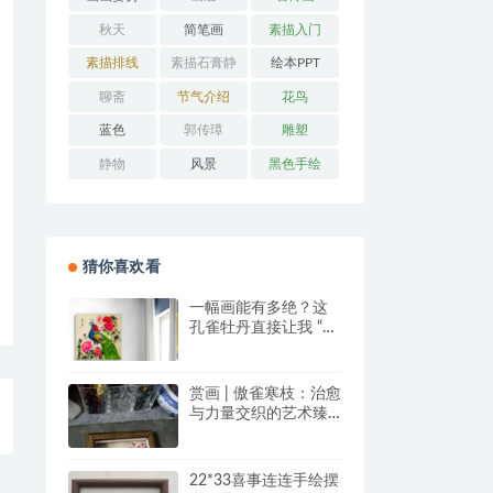
秋天
简笔画
素描入门
素描排线
素描石膏静
绘本PPT
物
聊斋
节气介绍
花鸟
蓝色
郭传璋
雕塑
静物
风景
黑色手绘
猜你喜欢看
一幅画能有多绝？这
孔雀牡丹直接让我 “哇
塞” 到想下单！
赏画 | 傲雀寒枝：治愈
与力量交织的艺术臻
品
22*33喜事连连手绘摆