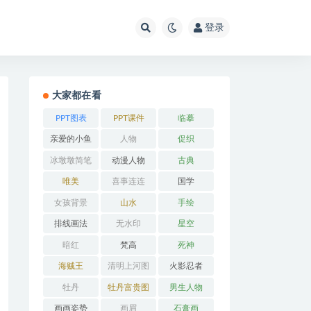
登录
大家都在看
PPT图表
PPT课件
临摹
亲爱的小鱼
人物
促织
冰墩墩简笔
动漫人物
古典
画
唯美
喜事连连
国学
女孩背景
山水
手绘
排线画法
无水印
星空
暗红
梵高
死神
海贼王
清明上河图
火影忍者
牡丹
牡丹富贵图
男生人物
画画姿势
画眉
石膏画