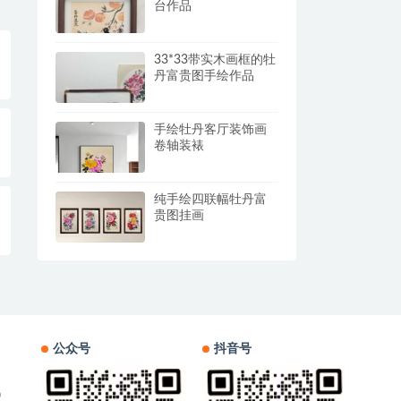
台作品
33*33带实木画框的牡
丹富贵图手绘作品
手绘牡丹客厅装饰画
卷轴装裱
纯手绘四联幅牡丹富
贵图挂画
公众号
抖音号