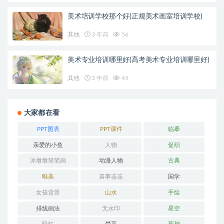
美术培训学校那个好(正规美术画室培训学校)
其他
3 年前
56
美术专业培训哪里好(高考美术专业培训哪里好)
其他
3 年前
45
大家都在看
PPT图表
PPT课件
临摹
亲爱的小鱼
人物
促织
冰墩墩简笔画
动漫人物
古典
唯美
喜事连连
国学
女孩背景
山水
手绘
排线画法
无水印
星空