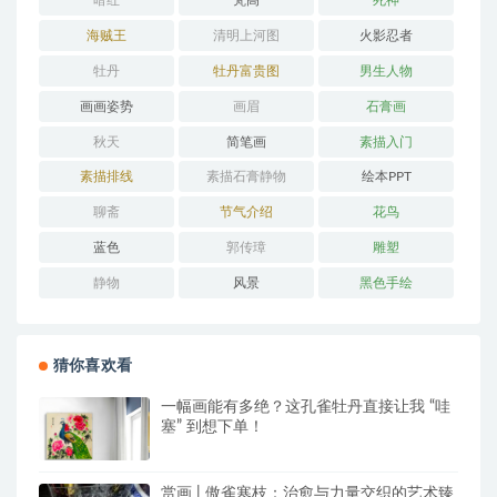
暗红
梵高
死神
海贼王
清明上河图
火影忍者
牡丹
牡丹富贵图
男生人物
画画姿势
画眉
石膏画
秋天
简笔画
素描入门
素描排线
素描石膏静物
绘本PPT
聊斋
节气介绍
花鸟
蓝色
郭传璋
雕塑
静物
风景
黑色手绘
猜你喜欢看
一幅画能有多绝？这孔雀牡丹直接让我 “哇
塞” 到想下单！
赏画 | 傲雀寒枝：治愈与力量交织的艺术臻